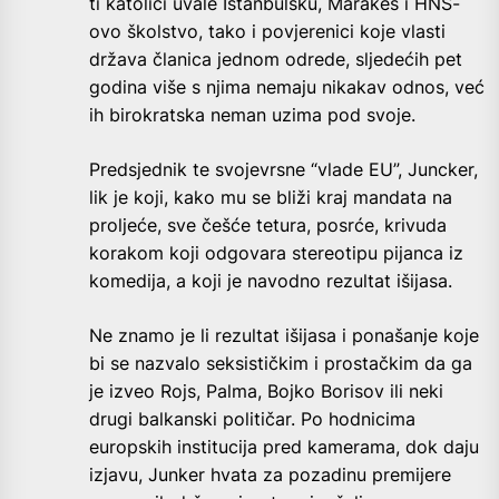
ti katolici uvale Istanbulsku, Marakeš i HNS-
ovo školstvo, tako i povjerenici koje vlasti
država članica jednom odrede, sljedećih pet
godina više s njima nemaju nikakav odnos, već
ih birokratska neman uzima pod svoje.
Predsjednik te svojevrsne “vlade EU”, Juncker,
lik je koji, kako mu se bliži kraj mandata na
proljeće, sve češće tetura, posrće, krivuda
korakom koji odgovara stereotipu pijanca iz
komedija, a koji je navodno rezultat išijasa.
Ne znamo je li rezultat išijasa i ponašanje koje
bi se nazvalo seksističkim i prostačkim da ga
je izveo Rojs, Palma, Bojko Borisov ili neki
drugi balkanski političar. Po hodnicima
europskih institucija pred kamerama, dok daju
izjavu, Junker hvata za pozadinu premijere