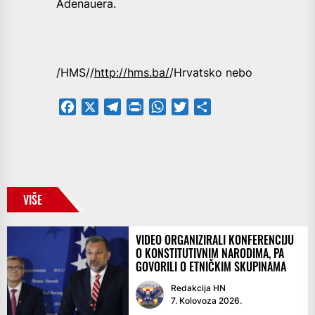
Adenauera.
/HMS//
http://hms.ba/
/Hrvatsko nebo
Facebook
X
Telegram
PrintFriendly
WhatsApp
Twitter
Share
VIŠE
VIDEO ORGANIZIRALI KONFERENCIJU
O KONSTITUTIVNIM NARODIMA, PA
GOVORILI O ETNIČKIM SKUPINAMA
Redakcija HN
7. Kolovoza 2026.