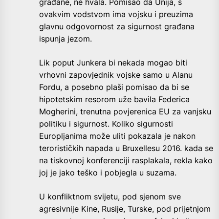
građane, ne hvala. Pomisao da Unija, s
ovakvim vodstvom ima vojsku i preuzima
glavnu odgovornost za sigurnost građana
ispunja jezom.
Lik poput Junkera bi nekada mogao biti
vrhovni zapovjednik vojske samo u Alanu
Fordu, a posebno plaši pomisao da bi se
hipotetskim resorom uže bavila Federica
Mogherini, trenutna povjerenica EU za vanjsku
politiku i sigurnost. Koliko sigurnosti
Europljanima može uliti pokazala je nakon
terorističkih napada u Bruxellesu 2016. kada se
na tiskovnoj konferenciji rasplakala, rekla kako
joj je jako teško i pobjegla u suzama.
U konfliktnom svijetu, pod sjenom sve
agresivnije Kine, Rusije, Turske, pod prijetnjom