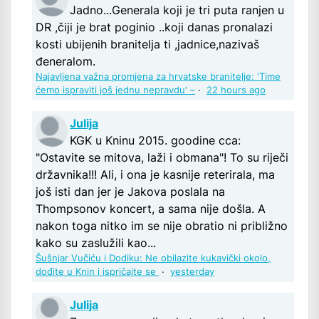
Jadno...Generala koji je tri puta ranjen u
DR ,čiji je brat poginio ..koji danas pronalazi
kosti ubijenih branitelja ti ,jadnice,nazivaš
đeneralom.
Najavljena važna promjena za hrvatske branitelje: 'Time
ćemo ispraviti još jednu nepravdu' –
·
22 hours ago
Julija
KGK u Kninu 2015. goodine cca:
"Ostavite se mitova, laži i obmana"! To su riječi
državnika!!! Ali, i ona je kasnije reterirala, ma
još isti dan jer je Jakova poslala na
Thompsonov koncert, a sama nije došla. A
nakon toga nitko im se nije obratio ni približno
kako su zaslužili kao...
Šušnjar Vučiću i Dodiku: Ne obilazite kukavički okolo,
dođite u Knin i ispričajte se
·
yesterday
Julija