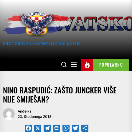
Skip
to
the
content
Informativno-komentatorski portal
POPULARNO
NINO RASPUDIĆ: ZAŠTO JUNCKER VIŠE
NIJE SMIJEŠAN?
Anđelka
23. Studenoga 2018.
Facebook
X
Telegram
PrintFriendly
WhatsApp
Twitter
Share