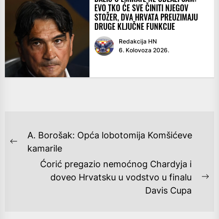
EVO TKO ĆE SVE ČINITI NJEGOV
STOŽER, DVA HRVATA PREUZIMAJU
DRUGE KLJUČNE FUNKCIJE
Redakcija HN
6. Kolovoza 2026.
NAVIGACIJA
A. Borošak: Opća lobotomija Komšićeve
OBJAVA
Previous
kamarile
post:
Ćorić pregazio nemoćnog Chardyja i
doveo Hrvatsku u vodstvo u finalu
Ne
Davis Cupa
po