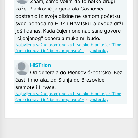
Znam, samo volim da to netko drugi
kaže. Plenković je generala Gasnovića
odstranio iz svoje blizine ne samom početku
svog pohoda na HDZ i Hrvatsku, a ovoga drži
još i danas! Kada čujem one napisane govore
"cijenjenog" đenerala muka mi bude.
Najavljena važna promjena za hrvatske branitelje: 'Time
ćemo ispraviti još jednu nepravdu' –
·
yesterday
HISTrion
Od generala do Plenković-potrčko. Bez
časti i morala...od Slunja do Brezovice -
sramote i Hrvata.
Najavljena važna promjena za hrvatske branitelje: 'Time
ćemo ispraviti još jednu nepravdu' –
·
yesterday