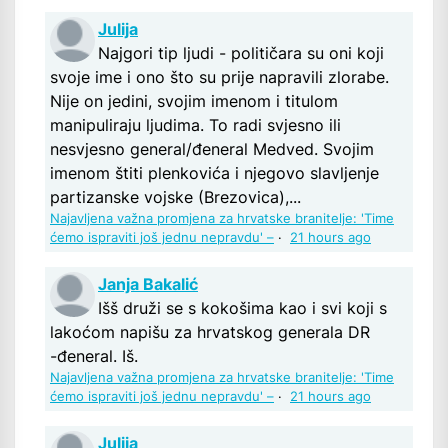
Julija
Najgori tip ljudi - političara su oni koji
svoje ime i ono što su prije napravili zlorabe.
Nije on jedini, svojim imenom i titulom
manipuliraju ljudima. To radi svjesno ili
nesvjesno general/đeneral Medved. Svojim
imenom štiti plenkovića i njegovo slavljenje
partizanske vojske (Brezovica),...
Najavljena važna promjena za hrvatske branitelje: 'Time
ćemo ispraviti još jednu nepravdu' –
·
21 hours ago
Janja Bakalić
Išš druži se s kokošima kao i svi koji s
lakoćom napišu za hrvatskog generala DR
-đeneral. Iš.
Najavljena važna promjena za hrvatske branitelje: 'Time
ćemo ispraviti još jednu nepravdu' –
·
21 hours ago
Julija