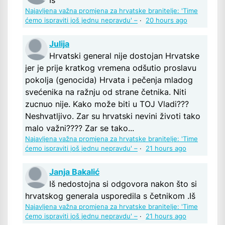
Iš
Najavljena važna promjena za hrvatske branitelje: 'Time
ćemo ispraviti još jednu nepravdu' –
·
20 hours ago
Julija
Hrvatski general nije dostojan Hrvatske
jer je prije kratkog vremena odšutio proslavu
pokolja (genocida) Hrvata i pečenja mladog
svećenika na ražnju od strane četnika. Niti
zucnuo nije. Kako može biti u TOJ Vladi???
Neshvatljivo. Zar su hrvatski nevini životi tako
malo važni???? Zar se tako...
Najavljena važna promjena za hrvatske branitelje: 'Time
ćemo ispraviti još jednu nepravdu' –
·
21 hours ago
Janja Bakalić
Iš nedostojna si odgovora nakon što si
hrvatskog generala usporedila s četnikom .Iš
Najavljena važna promjena za hrvatske branitelje: 'Time
ćemo ispraviti još jednu nepravdu' –
·
21 hours ago