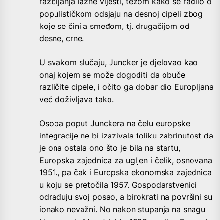
razbijanja lažne vijesti, tezom kako se radilo o
populističkom odsjaju na desnoj cipeli zbog
koje se činila smeđom, tj. drugačijom od
desne, crne.
U svakom slučaju, Juncker je djelovao kao
onaj kojem se može dogoditi da obuče
različite cipele, i očito ga dobar dio Europljana
već doživljava tako.
Osoba poput Junckera na čelu europske
integracije ne bi izazivala toliku zabrinutost da
je ona ostala ono što je bila na startu,
Europska zajednica za ugljen i čelik, osnovana
1951., pa čak i Europska ekonomska zajednica
u koju se pretočila 1957. Gospodarstvenici
odrađuju svoj posao, a birokrati na površini su
ionako nevažni. No nakon stupanja na snagu