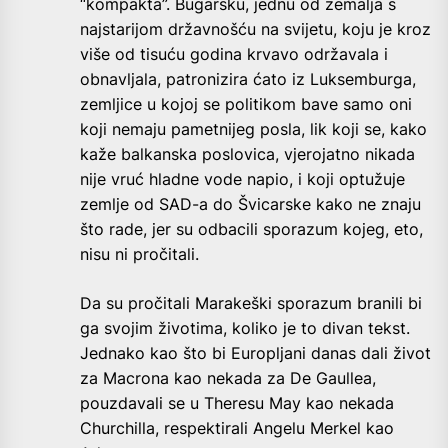
“kompakta”. Bugarsku, jednu od zemalja s
najstarijom državnošću na svijetu, koju je kroz
više od tisuću godina krvavo održavala i
obnavljala, patronizira ćato iz Luksemburga,
zemljice u kojoj se politikom bave samo oni
koji nemaju pametnijeg posla, lik koji se, kako
kaže balkanska poslovica, vjerojatno nikada
nije vruć hladne vode napio, i koji optužuje
zemlje od SAD-a do Švicarske kako ne znaju
što rade, jer su odbacili sporazum kojeg, eto,
nisu ni pročitali.
Da su pročitali Marakeški sporazum branili bi
ga svojim životima, koliko je to divan tekst.
Jednako kao što bi Europljani danas dali život
za Macrona kao nekada za De Gaullea,
pouzdavali se u Theresu May kao nekada
Churchilla, respektirali Angelu Merkel kao