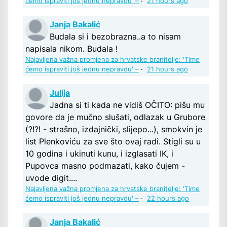
ćemo ispraviti još jednu nepravdu' –
·
21 hours ago
Janja Bakalić
Budala si i bezobrazna..a to nisam
napisala nikom. Budala !
Najavljena važna promjena za hrvatske branitelje: 'Time
ćemo ispraviti još jednu nepravdu' –
·
21 hours ago
Julija
Jadna si ti kada ne vidiš OČITO: pišu mu
govore da je mučno slušati, odlazak u Grubore
(?!?! - strašno, izdajnički, slijepo...), smokvin je
list Plenkoviću za sve što ovaj radi. Stigli su u
10 godina i ukinuti kunu, i izglasati IK, i
Pupovca masno podmazati, kako čujem -
uvode digit....
Najavljena važna promjena za hrvatske branitelje: 'Time
ćemo ispraviti još jednu nepravdu' –
·
22 hours ago
Janja Bakalić