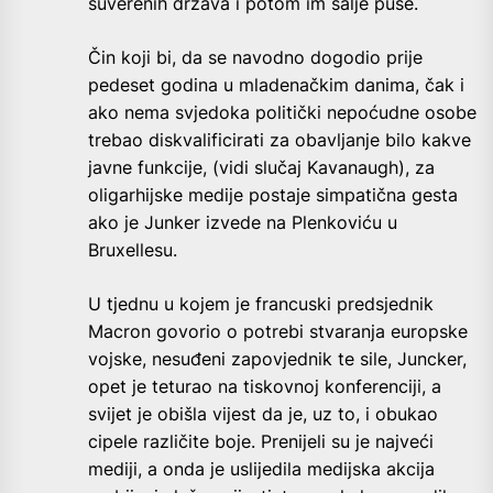
suverenih država i potom im šalje puse.
Čin koji bi, da se navodno dogodio prije
pedeset godina u mladenačkim danima, čak i
ako nema svjedoka politički nepoćudne osobe
trebao diskvalificirati za obavljanje bilo kakve
javne funkcije, (vidi slučaj Kavanaugh), za
oligarhijske medije postaje simpatična gesta
ako je Junker izvede na Plenkoviću u
Bruxellesu.
U tjednu u kojem je francuski predsjednik
Macron govorio o potrebi stvaranja europske
vojske, nesuđeni zapovjednik te sile, Juncker,
opet je teturao na tiskovnoj konferenciji, a
svijet je obišla vijest da je, uz to, i obukao
cipele različite boje. Prenijeli su je najveći
mediji, a onda je uslijedila medijska akcija