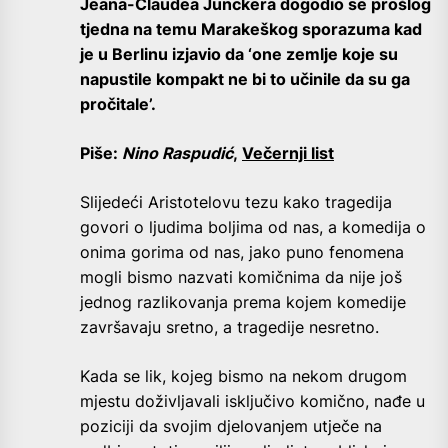
Jeana-Claudea Junckera dogodio se prošlog
tjedna na temu Marakeškog sporazuma kad
je u Berlinu izjavio da ‘one zemlje koje su
napustile kompakt ne bi to učinile da su ga
pročitale’.
Piše:
Nino Raspudić
,
Večernji list
Slijedeći Aristotelovu tezu kako tragedija
govori o ljudima boljima od nas, a komedija o
onima gorima od nas, jako puno fenomena
mogli bismo nazvati komičnima da nije još
jednog razlikovanja prema kojem komedije
završavaju sretno, a tragedije nesretno.
Kada se lik, kojeg bismo na nekom drugom
mjestu doživljavali isključivo komično, nađe u
poziciji da svojim djelovanjem utječe na