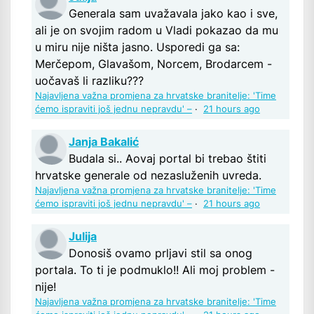
Generala sam uvažavala jako kao i sve,
ali je on svojim radom u Vladi pokazao da mu
u miru nije ništa jasno. Usporedi ga sa:
Merčepom, Glavašom, Norcem, Brodarcem -
uočavaš li razliku???
Najavljena važna promjena za hrvatske branitelje: 'Time
ćemo ispraviti još jednu nepravdu' –
·
21 hours ago
Janja Bakalić
Budala si.. Aovaj portal bi trebao štiti
hrvatske generale od nezasluženih uvreda.
Najavljena važna promjena za hrvatske branitelje: 'Time
ćemo ispraviti još jednu nepravdu' –
·
21 hours ago
Julija
Donosiš ovamo prljavi stil sa onog
portala. To ti je podmuklo!! Ali moj problem -
nije!
Najavljena važna promjena za hrvatske branitelje: 'Time