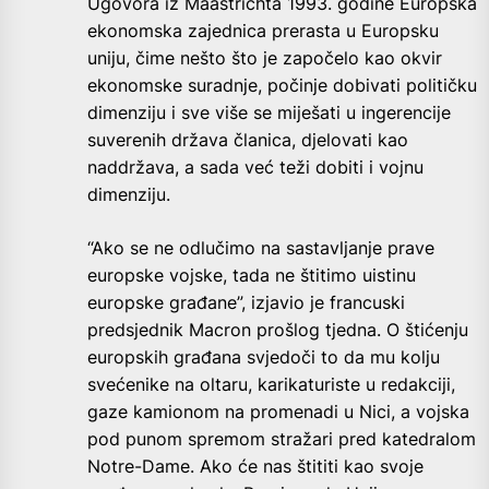
Ugovora iz Maastrichta 1993. godine Europska
ekonomska zajednica prerasta u Europsku
uniju, čime nešto što je započelo kao okvir
ekonomske suradnje, počinje dobivati političku
dimenziju i sve više se miješati u ingerencije
suverenih država članica, djelovati kao
naddržava, a sada već teži dobiti i vojnu
dimenziju.
“Ako se ne odlučimo na sastavljanje prave
europske vojske, tada ne štitimo uistinu
europske građane”, izjavio je francuski
predsjednik Macron prošlog tjedna. O štićenju
europskih građana svjedoči to da mu kolju
svećenike na oltaru, karikaturiste u redakciji,
gaze kamionom na promenadi u Nici, a vojska
pod punom spremom stražari pred katedralom
Notre-Dame. Ako će nas štititi kao svoje