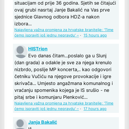
situacijam od prije 36 godina. Sjetih se čitajući
ovaj grubi nasrtaj Janje Bakalić na Vas prve
sjednice Glavnog odbora HDZ-a nakon
izbora...
Najavljena važna promjena za hrvatske branitelje: 'Time
ćemo ispraviti još jednu nepravdu' –
·
15 hours ago
HISTrion
Evo danas čitam...poslalo ga u Slunj
(dan grada) a odakle je sve za njega krenulo
nizbrdo, poslije MP koncerta,.. kao odgovori
četniku Vučiću na njegove provokacije i igre
skrivača... Umjesto angažmana komunalnog i
vraćanju spomenika kojega je IS srušio - ne
pitaj srbe i komunjaru Plenković...
Najavljena važna promjena za hrvatske branitelje: 'Time
ćemo ispraviti još jednu nepravdu' –
·
17 hours ago
Janja Bakalić