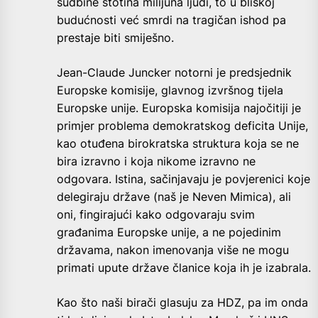
sudbine stotina milijuna ljudi, to u bliskoj
budućnosti već smrdi na tragičan ishod pa
prestaje biti smiješno.
Jean-Claude Juncker notorni je predsjednik
Europske komisije, glavnog izvršnog tijela
Europske unije. Europska komisija najočitiji je
primjer problema demokratskog deficita Unije,
kao otuđena birokratska struktura koja se ne
bira izravno i koja nikome izravno ne
odgovara. Istina, sačinjavaju je povjerenici koje
delegiraju države (naš je Neven Mimica), ali
oni, fingirajući kako odgovaraju svim
građanima Europske unije, a ne pojedinim
državama, nakon imenovanja više ne mogu
primati upute države članice koja ih je izabrala.
Kao što naši birači glasuju za HDZ, pa im onda