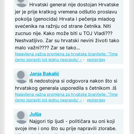
Hrvatski general nije dostojan Hrvatske
jer je prije kratkog vremena odšutio proslavu
pokolja (genocida) Hrvata i pečenja mladog
svećenika na ražnju od strane četnika. Niti
zucnuo nije. Kako može biti u TOJ Vladi???
Neshvatljivo. Zar su hrvatski nevini životi tako
malo važni???? Zar se tako...
Najavljena važna promjena za hrvatske branitelje: 'Time
ćemo ispraviti još jednu nepravdu' –
·
yesterday
Janja Bakalić
Iš nedostojna si odgovora nakon što si
hrvatskog generala usporedila s četnikom .Iš
Najavljena važna promjena za hrvatske branitelje: 'Time
ćemo ispraviti još jednu nepravdu' –
·
yesterday
Julija
Najgori tip ljudi - političara su oni koji
svoje ime i ono što su prije napravili zlorabe.