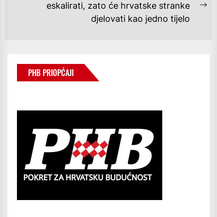
eskalirati, zato će hrvatske stranke
Ne
djelovati kao jedno tijelo
po
PHB PRIOPĆAJI