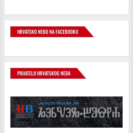
HRVATSKO NEBO NA FACEBOOKU
PRIJATELJI HRVATSKOG NEBA