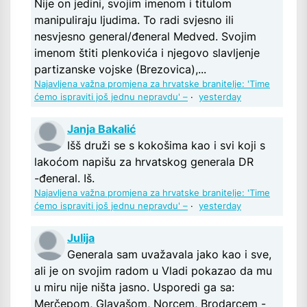
Nije on jedini, svojim imenom i titulom
manipuliraju ljudima. To radi svjesno ili
nesvjesno general/đeneral Medved. Svojim
imenom štiti plenkovića i njegovo slavljenje
partizanske vojske (Brezovica),...
Najavljena važna promjena za hrvatske branitelje: 'Time
ćemo ispraviti još jednu nepravdu' –
·
yesterday
Janja Bakalić
Išš druži se s kokošima kao i svi koji s
lakoćom napišu za hrvatskog generala DR
-đeneral. Iš.
Najavljena važna promjena za hrvatske branitelje: 'Time
ćemo ispraviti još jednu nepravdu' –
·
yesterday
Julija
Generala sam uvažavala jako kao i sve,
ali je on svojim radom u Vladi pokazao da mu
u miru nije ništa jasno. Usporedi ga sa:
Merčepom, Glavašom, Norcem, Brodarcem -