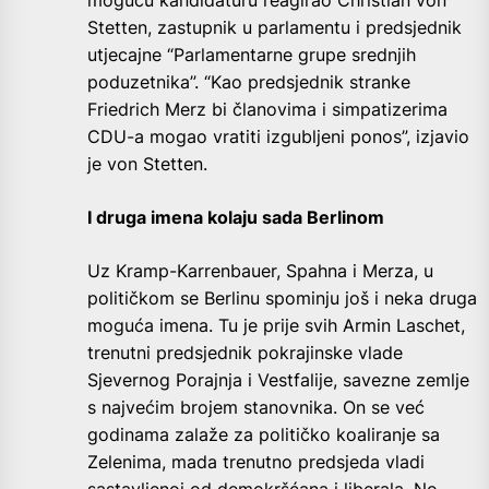
moguću kandidaturu reagirao Christian von
Stetten, zastupnik u parlamentu i predsjednik
utjecajne “Parlamentarne grupe srednjih
poduzetnika”. “Kao predsjednik stranke
Friedrich Merz bi članovima i simpatizerima
CDU-a mogao vratiti izgubljeni ponos”, izjavio
je von Stetten.
I druga imena kolaju sada Berlinom
Uz Kramp-Karrenbauer, Spahna i Merza, u
političkom se Berlinu spominju još i neka druga
moguća imena. Tu je prije svih Armin Laschet,
trenutni predsjednik pokrajinske vlade
Sjevernog Porajnja i Vestfalije, savezne zemlje
s najvećim brojem stanovnika. On se već
godinama zalaže za političko koaliranje sa
Zelenima, mada trenutno predsjeda vladi