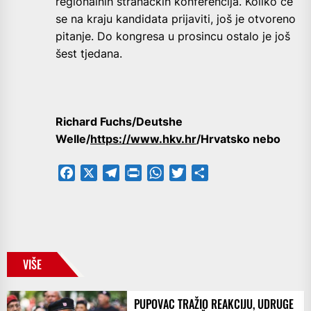
regionalnih stranačkih konferencija. Koliko će
se na kraju kandidata prijaviti, još je otvoreno
pitanje. Do kongresa u prosincu ostalo je još
šest tjedana.
Richard Fuchs/Deutshe
Welle/
https://www.hkv.hr
/Hrvatsko nebo
Facebook
X
Telegram
PrintFriendly
WhatsApp
Twitter
Share
VIŠE
PUPOVAC TRAŽIO REAKCIJU, UDRUGE