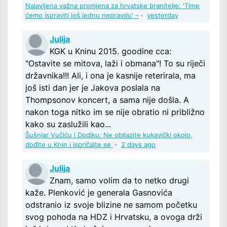
Najavljena važna promjena za hrvatske branitelje: 'Time
ćemo ispraviti još jednu nepravdu' –
·
yesterday
Julija
KGK u Kninu 2015. goodine cca:
"Ostavite se mitova, laži i obmana"! To su riječi
državnika!!! Ali, i ona je kasnije reterirala, ma
još isti dan jer je Jakova poslala na
Thompsonov koncert, a sama nije došla. A
nakon toga nitko im se nije obratio ni približno
kako su zaslužili kao...
Šušnjar Vučiću i Dodiku: Ne obilazite kukavički okolo,
dođite u Knin i ispričajte se
·
2 days ago
Julija
Znam, samo volim da to netko drugi
kaže. Plenković je generala Gasnovića
odstranio iz svoje blizine ne samom početku
svog pohoda na HDZ i Hrvatsku, a ovoga drži