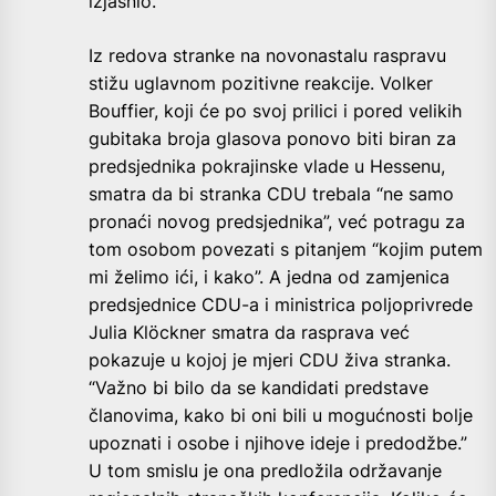
izjasnio.
Iz redova stranke na novonastalu raspravu
stižu uglavnom pozitivne reakcije. Volker
Bouffier, koji će po svoj prilici i pored velikih
gubitaka broja glasova ponovo biti biran za
predsjednika pokrajinske vlade u Hessenu,
smatra da bi stranka CDU trebala “ne samo
pronaći novog predsjednika”, već potragu za
tom osobom povezati s pitanjem “kojim putem
mi želimo ići, i kako”. A jedna od zamjenica
predsjednice CDU-a i ministrica poljoprivrede
Julia Klöckner smatra da rasprava već
pokazuje u kojoj je mjeri CDU živa stranka.
“Važno bi bilo da se kandidati predstave
članovima, kako bi oni bili u mogućnosti bolje
upoznati i osobe i njihove ideje i predodžbe.”
U tom smislu je ona predložila održavanje