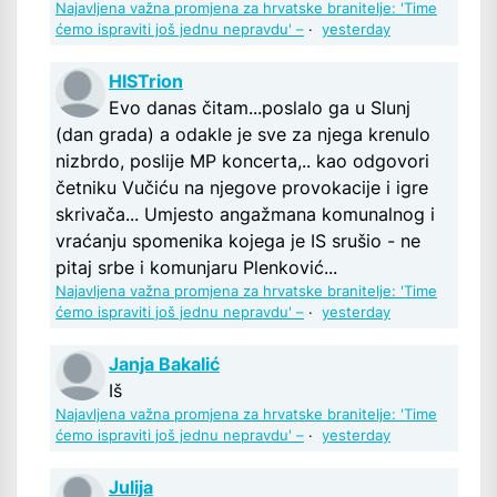
Najavljena važna promjena za hrvatske branitelje: 'Time
ćemo ispraviti još jednu nepravdu' –
·
yesterday
HISTrion
Evo danas čitam...poslalo ga u Slunj
(dan grada) a odakle je sve za njega krenulo
nizbrdo, poslije MP koncerta,.. kao odgovori
četniku Vučiću na njegove provokacije i igre
skrivača... Umjesto angažmana komunalnog i
vraćanju spomenika kojega je IS srušio - ne
pitaj srbe i komunjaru Plenković...
Najavljena važna promjena za hrvatske branitelje: 'Time
ćemo ispraviti još jednu nepravdu' –
·
yesterday
Janja Bakalić
Iš
Najavljena važna promjena za hrvatske branitelje: 'Time
ćemo ispraviti još jednu nepravdu' –
·
yesterday
Julija