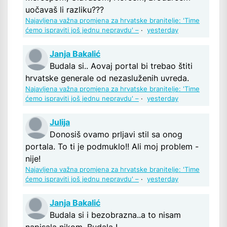
uočavaš li razliku???
Najavljena važna promjena za hrvatske branitelje: 'Time
ćemo ispraviti još jednu nepravdu' –
·
yesterday
Janja Bakalić
Budala si.. Aovaj portal bi trebao štiti
hrvatske generale od nezasluženih uvreda.
Najavljena važna promjena za hrvatske branitelje: 'Time
ćemo ispraviti još jednu nepravdu' –
·
yesterday
Julija
Donosiš ovamo prljavi stil sa onog
portala. To ti je podmuklo!! Ali moj problem -
nije!
Najavljena važna promjena za hrvatske branitelje: 'Time
ćemo ispraviti još jednu nepravdu' –
·
yesterday
Janja Bakalić
Budala si i bezobrazna..a to nisam