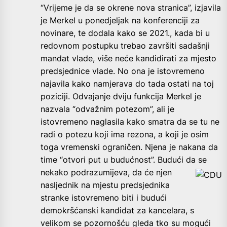
“Vrijeme je da se okrene nova stranica”, izjavila
je Merkel u ponedjeljak na konferenciji za
novinare, te dodala kako se 2021., kada bi u
redovnom postupku trebao završiti sadašnji
mandat vlade, više neće kandidirati za mjesto
predsjednice vlade. No ona je istovremeno
najavila kako namjerava do tada ostati na toj
poziciji. Odvajanje dviju funkcija Merkel je
nazvala “odvažnim potezom”, ali je
istovremeno naglasila kako smatra da se tu ne
radi o potezu koji ima rezona, a koji je osim
toga vremenski ograničen. Njena je nakana da
time “otvori put u budućnost”. Budući da se
nekako podrazumijeva, da će njen
nasljednik na mjestu predsjednika
stranke istovremeno biti i budući
demokršćanski kandidat za kancelara, s
velikom se pozornošću gleda tko su mogući