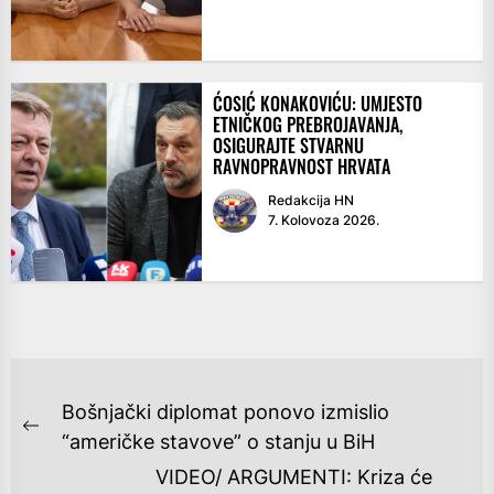
ĆOSIĆ KONAKOVIĆU: UMJESTO
ETNIČKOG PREBROJAVANJA,
OSIGURAJTE STVARNU
RAVNOPRAVNOST HRVATA
Redakcija HN
7. Kolovoza 2026.
NAVIGACIJA
Bošnjački diplomat ponovo izmislio
OBJAVA
Previous
“američke stavove” o stanju u BiH
post:
VIDEO/ ARGUMENTI: Kriza će