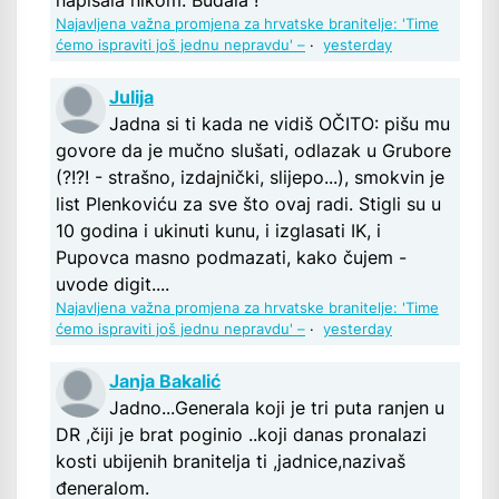
napisala nikom. Budala !
Najavljena važna promjena za hrvatske branitelje: 'Time
ćemo ispraviti još jednu nepravdu' –
·
yesterday
Julija
Jadna si ti kada ne vidiš OČITO: pišu mu
govore da je mučno slušati, odlazak u Grubore
(?!?! - strašno, izdajnički, slijepo...), smokvin je
list Plenkoviću za sve što ovaj radi. Stigli su u
10 godina i ukinuti kunu, i izglasati IK, i
Pupovca masno podmazati, kako čujem -
uvode digit....
Najavljena važna promjena za hrvatske branitelje: 'Time
ćemo ispraviti još jednu nepravdu' –
·
yesterday
Janja Bakalić
Jadno...Generala koji je tri puta ranjen u
DR ,čiji je brat poginio ..koji danas pronalazi
kosti ubijenih branitelja ti ,jadnice,nazivaš
đeneralom.