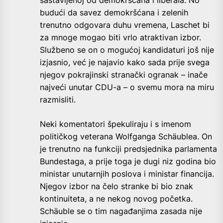
sastavljenoj od demokršćana i liberala. No
budući da savez demokršćana i zelenih
trenutno odgovara duhu vremena, Laschet bi
za mnoge mogao biti vrlo atraktivan izbor.
Službeno se on o mogućoj kandidaturi još nije
izjasnio, već je najavio kako sada prije svega
njegov pokrajinski stranački ogranak – inače
najveći unutar CDU-a – o svemu mora na miru
razmisliti.
Neki komentatori špekuliraju i s imenom
političkog veterana Wolfganga Schäublea. On
je trenutno na funkciji predsjednika parlamenta
Bundestaga, a prije toga je dugi niz godina bio
ministar unutarnjih poslova i ministar financija.
Njegov izbor na čelo stranke bi bio znak
kontinuiteta, a ne nekog novog početka.
Schäuble se o tim nagađanjima zasada nije