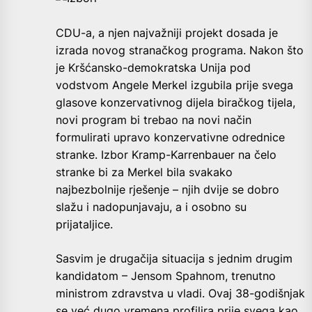
CDU-a, a njen najvažniji projekt dosada je
izrada novog stranačkog programa. Nakon što
je Kršćansko-demokratska Unija pod
vodstvom Angele Merkel izgubila prije svega
glasove konzervativnog dijela biračkog tijela,
novi program bi trebao na novi način
formulirati upravo konzervativne odrednice
stranke. Izbor Kramp-Karrenbauer na čelo
stranke bi za Merkel bila svakako
najbezbolnije rješenje – njih dvije se dobro
slažu i nadopunjavaju, a i osobno su
prijataljice.
Sasvim je drugačija situacija s jednim drugim
kandidatom – Jensom Spahnom, trenutno
ministrom zdravstva u vladi. Ovaj 38-godišnjak
se već dugo vremena profilira prije svega kao