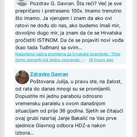
Pozdrav G. Gavran. Šta reći? Već je sve
prepričano i pretreseno 100x. Imamo trenutno
što imamo. Ja vjerujem i znam da ako ovi
ratovi ne dođu do nas, ako budemo imali mir,
dovoljno dugo mir, ja znam da će se Hrvatska
pročistiti ISTINOM. Da će se pojaviti novi vođa
(kao tada Tuđman) sa svim...
Najavljena važna promjena za hrvatske branitelje: 'Time
ćemo ispraviti još jednu nepravdu' –
·
18 hours ago
Zdravko Gavran
Poštovana Julija, u pravu ste, na žalost,
od rata do danas mnogi su se promijenili.
Dopustite mi jednu parabolu odnosno
vremensku paralelu s ovom današnjom
situacijam od prije 36 godina. Sjetih se čitajući
ovaj grubi nasrtaj Janje Bakalić na Vas prve
sjednice Glavnog odbora HDZ-a nakon
izbora...