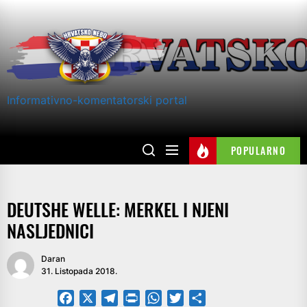
Skip
to
the
content
Informativno-komentatorski portal
POPULARNO
DEUTSHE WELLE: MERKEL I NJENI
NASLJEDNICI
Daran
31. Listopada 2018.
Facebook
X
Telegram
PrintFriendly
WhatsApp
Twitter
Share