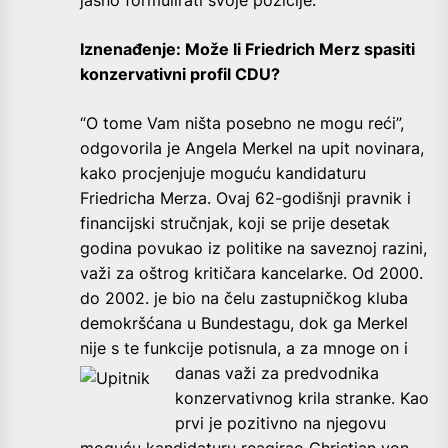
jasno formulirati svoje pozicije.”
Iznenađenje: Može li Friedrich Merz spasiti
konzervativni profil CDU?
“O tome Vam ništa posebno ne mogu reći”,
odgovorila je Angela Merkel na upit novinara,
kako procjenjuje moguću kandidaturu
Friedricha Merza. Ovaj 62-godišnji pravnik i
financijski stručnjak, koji se prije desetak
godina povukao iz politike na saveznoj razini,
važi za oštrog kritičara kancelarke. Od 2000.
do 2002. je bio na čelu zastupničkog kluba
demokršćana u Bundestagu, dok ga Merkel
nije s te funkcije potisnula, a za mnoge on i
danas važi za
predvodnika
konzervativnog krila stranke. Kao
prvi je pozitivno na njegovu