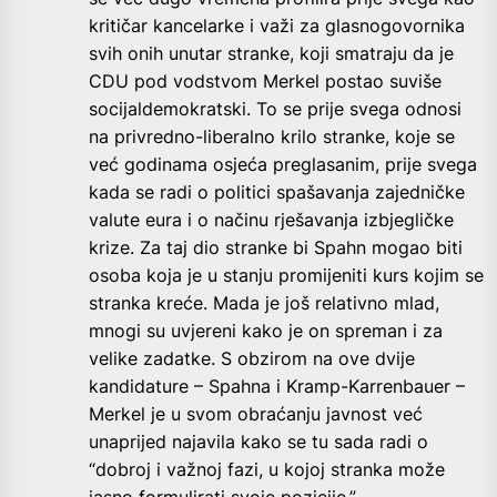
kritičar kancelarke i važi za glasnogovornika
svih onih unutar stranke, koji smatraju da je
CDU pod vodstvom Merkel postao suviše
socijaldemokratski. To se prije svega odnosi
na privredno-liberalno krilo stranke, koje se
već godinama osjeća preglasanim, prije svega
kada se radi o politici spašavanja zajedničke
valute eura i o načinu rješavanja izbjegličke
krize. Za taj dio stranke bi Spahn mogao biti
osoba koja je u stanju promijeniti kurs kojim se
stranka kreće. Mada je još relativno mlad,
mnogi su uvjereni kako je on spreman i za
velike zadatke. S obzirom na ove dvije
kandidature – Spahna i Kramp-Karrenbauer –
Merkel je u svom obraćanju javnost već
unaprijed najavila kako se tu sada radi o
“dobroj i važnoj fazi, u kojoj stranka može