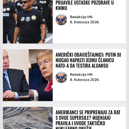
PRIJAVILE USTAŠKE POZDRAVE U
KNINU
Redakcija HN
8. Kolovoza 2026.
AMERIČKI OBAVJEŠTAJNICI: PUTIN BI
MOGAO NAPASTI JEDNU ČLANICU
NATO-A DA TESTIRA ALIJANSU
Redakcija HN
8. Kolovoza 2026.
AMERIKANCI SE PRIPREMAJU ZA RAT
S DVIJE SUPERSILE? MIJENJAJU
PRAVILA I UVODE TAKTIČKO
NUKLEARNO ORUŽJE