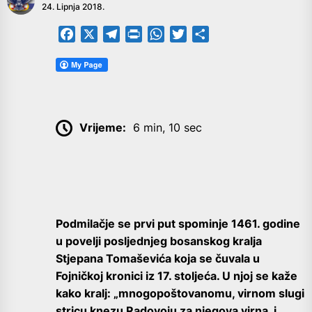
24. Lipnja 2018.
Facebook
X
Telegram
PrintFriendly
WhatsApp
Twitter
Share
Vrijeme:
6 min, 10 sec
Podmilačje se prvi put spominje 1461. godine
u povelji posljednjeg bosanskog kralja
Stjepana Tomaševića koja se čuvala u
Fojničkoj kronici iz 17. stoljeća. U njoj se kaže
kako kralj: „mnogopoštovanomu, virnom slugi
stricu knezu Radovoju za njegova virna, i