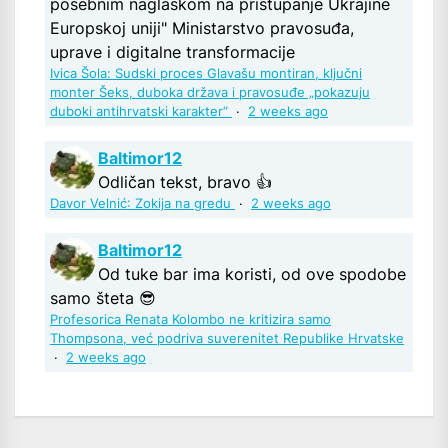
posebnim naglaskom na pristupanje Ukrajine
Europskoj uniji" Ministarstvo pravosuđa,
uprave i digitalne transformacije
Ivica Šola: Sudski proces Glavašu montiran, ključni
monter Šeks, duboka država i pravosuđe „pokazuju
duboki antihrvatski karakter“
·
2 weeks ago
Baltimor12
Odličan tekst, bravo 👍
Davor Velnić: Zokija na gredu
·
2 weeks ago
Baltimor12
Od tuke bar ima koristi, od ove spodobe
samo šteta 😎
Profesorica Renata Kolombo ne kritizira samo
Thompsona, već podriva suverenitet Republike Hrvatske
·
2 weeks ago