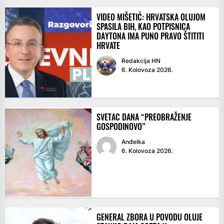
VIDEO MIŠETIĆ: HRVATSKA OLUJOM
SPASILA BIH, KAO POTPISNICA
DAYTONA IMA PUNO PRAVO ŠTITITI
HRVATE
Redakcija HN
6. Kolovoza 2026.
SVETAC DANA “PREOBRAŽENJE
GOSPODINOVO”
Anđelka
6. Kolovoza 2026.
GENERAL ZBORA U POVODU OLUJE