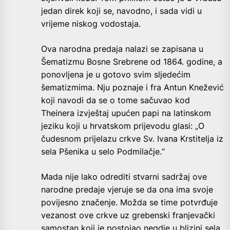
jedan direk koji se, navodno, i sada vidi u
vrijeme niskog vodostaja.
Ova narodna predaja nalazi se zapisana u
Šematizmu Bosne Srebrene od 1864. godine, a
ponovljena je u gotovo svim sljedećim
šematizmima. Nju poznaje i fra Antun Knežević
koji navodi da se o tome sačuvao kod
Theinera izvještaj upućen papi na latinskom
jeziku koji u hrvatskom prijevodu glasi: „O
čudesnom prijelazu crkve Sv. Ivana Krstitelja iz
sela Pšenika u selo Podmilačje.“
Mada nije lako odrediti stvarni sadržaj ove
narodne predaje vjeruje se da ona ima svoje
povijesno značenje. Možda se time potvrđuje
vezanost ove crkve uz grebenski franjevački
samostan koji je postojao negdje u blizini sela