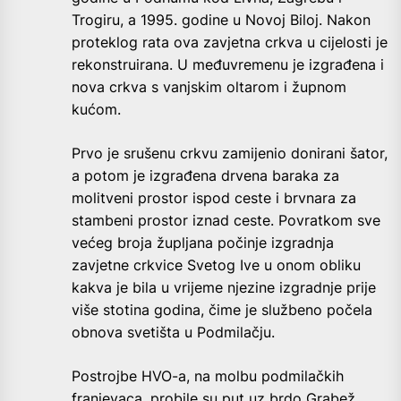
Trogiru, a 1995. godine u Novoj Biloj. Nakon
proteklog rata ova zavjetna crkva u cijelosti je
rekonstruirana. U međuvremenu je izgrađena i
nova crkva s vanjskim oltarom i župnom
kućom.
Prvo je srušenu crkvu zamijenio donirani šator,
a potom je izgrađena drvena baraka za
molitveni prostor ispod ceste i brvnara za
stambeni prostor iznad ceste. Povratkom sve
većeg broja župljana počinje izgradnja
zavjetne crkvice Svetog Ive u onom obliku
kakva je bila u vrijeme njezine izgradnje prije
više stotina godina, čime je službeno počela
obnova svetišta u Podmilačju.
Postrojbe HVO-a, na molbu podmilačkih
franjevaca, probile su put uz brdo Grabež