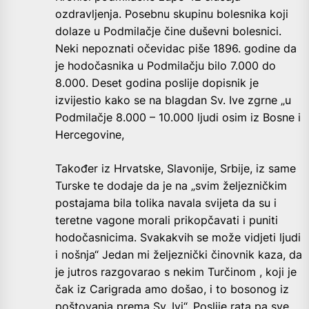
ozdravljenja. Posebnu skupinu bolesnika koji
dolaze u Podmilačje čine duševni bolesnici.
Neki nepoznati očevidac piše 1896. godine da
je hodočasnika u Podmilačju bilo 7.000 do
8.000. Deset godina poslije dopisnik je
izvijestio kako se na blagdan Sv. Ive zgrne „u
Podmilačje 8.000 – 10.000 ljudi osim iz Bosne i
Hercegovine,
Također iz Hrvatske, Slavonije, Srbije, iz same
Turske te dodaje da je na „svim željezničkim
postajama bila tolika navala svijeta da su i
teretne vagone morali prikopčavati i puniti
hodočasnicima. Svakakvih se može vidjeti ljudi
i nošnja“ Jedan mi željeznički činovnik kaza, da
je jutros razgovarao s nekim Turčinom , koji je
čak iz Carigrada amo došao, i to bosonog iz
poštovanja prema Sv. Ivi“. Poslije rata pa sve