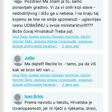
Pozdrav! Ma znam ja to, samo
ponavljam gradivo. Vi za vi onih koji slave -
nedodirljivog i dižu ga u nebesa. I na kraju taj
kojemu se ime ne smije spomenuti - uglavinjao
rasnu UDBAŠINU u svoje ministarstvo!!!???
Bože čuvaj Hrvatsku!! Treba joj!.
Ivica Šola: Sudski proces Glavašu montiran, ključni
monter Šeks, duboka država i pravosuđe „pokazuju
duboki antihrvatski karakter“
·
2 days ago
Julija
Ma dajte!!! Recite to - tamo, pa da viš
kak se brzo leti van ...
Ivica Šola: Sudski proces Glavašu montiran, ključni
monter Šeks, duboka država i pravosuđe „pokazuju
duboki antihrvatski karakter“
·
2 days ago
Ivan Brkic
Prema navodu u tekstu, Hrvatska je
izvanopasnosti, jer ni riječi o rijekama, dravi,