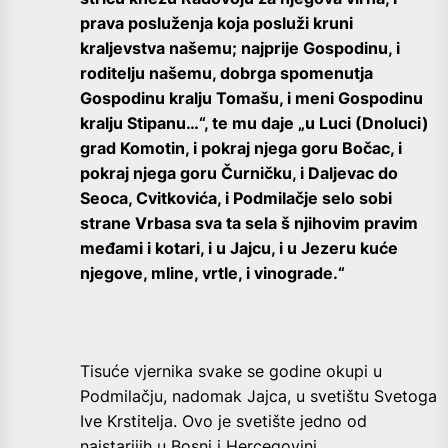
prava posluženja koja posluži kruni
kraljevstva našemu; najprije Gospodinu, i
roditelju našemu, dobrga spomenutja
Gospodinu kralju Tomašu, i meni Gospodinu
kralju Stipanu…“, te mu daje „u Luci (Dnoluci)
grad Komotin, i pokraj njega goru Bočac, i
pokraj njega goru Čurničku, i Daljevac do
Seoca, Cvitkovića, i Podmilačje selo sobi
strane Vrbasa sva ta sela š njihovim pravim
međami i kotari, i u Jajcu, i u Jezeru kuće
njegove, mline, vrtle, i vinograde.“
Tisuće vjernika svake se godine okupi u
Podmilačju, nadomak Jajca, u svetištu Svetoga
Ive Krstitelja. Ovo je svetište jedno od
najstarijih u Bosni i Hercegovini.