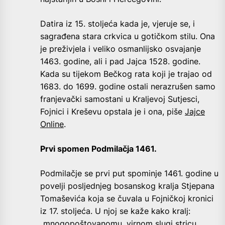
Datira iz 15. stoljeća kada je, vjeruje se, i
sagrađena stara crkvica u gotičkom stilu. Ona
je preživjela i veliko osmanlijsko osvajanje
1463. godine, ali i pad Jajca 1528. godine.
Kada su tijekom Bečkog rata koji je trajao od
1683. do 1699. godine ostali nerazrušen samo
franjevački samostani u Kraljevoj Sutjesci,
Fojnici i Kreševu opstala je i ona, piše
Jajce
Online
.
Prvi spomen Podmilačja 1461.
Podmilačje se prvi put spominje 1461. godine u
povelji posljednjeg bosanskog kralja Stjepana
Tomaševića koja se čuvala u Fojničkoj kronici
iz 17. stoljeća. U njoj se kaže kako kralj:
„mnogopoštovanomu, virnom slugi stricu