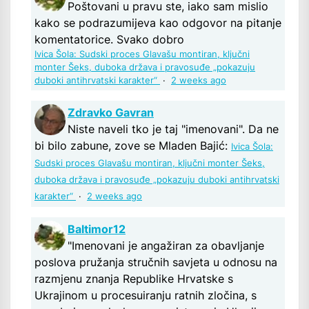
Poštovani u pravu ste, iako sam mislio
kako se podrazumijeva kao odgovor na pitanje
komentatorice. Svako dobro
Ivica Šola: Sudski proces Glavašu montiran, ključni
monter Šeks, duboka država i pravosuđe „pokazuju
duboki antihrvatski karakter“
·
2 weeks ago
Zdravko Gavran
Niste naveli tko je taj "imenovani". Da ne
bi bilo zabune, zove se Mladen Bajić:
Ivica Šola:
Sudski proces Glavašu montiran, ključni monter Šeks,
duboka država i pravosuđe „pokazuju duboki antihrvatski
karakter“
·
2 weeks ago
Baltimor12
"Imenovani je angažiran za obavljanje
poslova pružanja stručnih savjeta u odnosu na
razmjenu znanja Republike Hrvatske s
Ukrajinom u procesuiranju ratnih zločina, s