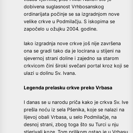
dobivena suglasnost Vrhbosanskog
ordinarijata počinje se sa izgradnjom nove
velike crkve u Podmilačju. S iskopima se
započelo u ožujku 2004. godine.
Iako izgradnja nove crkve još nije završena
ona se gradi tako da je locirana u stijeni na
sjevernoj strani doline i zajedno sa starom
crkvicom čini široki svečani portal kroz koji se
ulazi u dolinu Sv. Ivana.
Legenda prelasku crkve preko Vrbasa
I danas se u narodu priča kako je crkva Sv. Ive
prešla noću iz sela Pšenika, koje se nalazi na
lijevoj obali Vrbasa, u selo Podmilačje, na
desnoj strani, zbog toga što su Turci u nju
stjerivali koze. Tom prilikom ostao je u Vrbasu