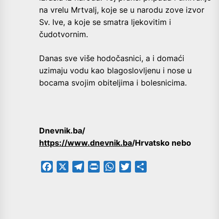
na vrelu Mrtvalj, koje se u narodu zove izvor
Sv. Ive, a koje se smatra ljekovitim i
čudotvornim.
Danas sve više hodočasnici, a i domaći
uzimaju vodu kao blagoslovljenu i nose u
bocama svojim obiteljima i bolesnicima.
Dnevnik.ba/
https://www.dnevnik.ba
/Hrvatsko nebo
Facebook
X
Telegram
PrintFriendly
WhatsApp
Twitter
Share