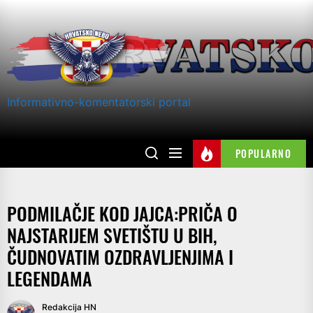
Skip
to
the
content
Informativno-komentatorski portal
POPULARNO
PODMILAČJE KOD JAJCA:PRIČA O
NAJSTARIJEM SVETIŠTU U BIH,
ČUDNOVATIM OZDRAVLJENJIMA I
LEGENDAMA
Redakcija HN