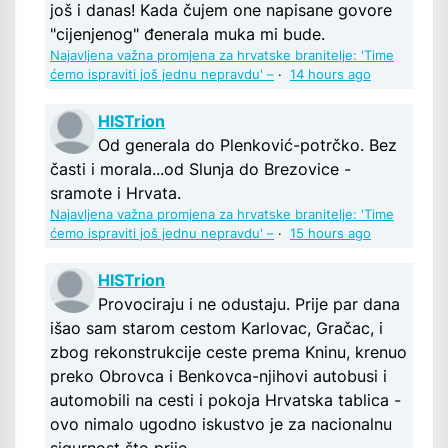
još i danas! Kada čujem one napisane govore
"cijenjenog" đenerala muka mi bude.
Najavljena važna promjena za hrvatske branitelje: 'Time
ćemo ispraviti još jednu nepravdu' –
·
14 hours ago
HISTrion
Od generala do Plenković-potrčko. Bez
časti i morala...od Slunja do Brezovice -
sramote i Hrvata.
Najavljena važna promjena za hrvatske branitelje: 'Time
ćemo ispraviti još jednu nepravdu' –
·
15 hours ago
HISTrion
Provociraju i ne odustaju. Prije par dana
išao sam starom cestom Karlovac, Gračac, i
zbog rekonstrukcije ceste prema Kninu, krenuo
preko Obrovca i Benkovca-njihovi autobusi i
automobili na cesti i pokoja Hrvatska tablica -
ovo nimalo ugodno iskustvo je za nacionalnu