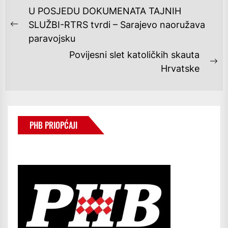
NAVIGACIJA
U POSJEDU DOKUMENATA TAJNIH
OBJAVA
SLUŽBI-RTRS tvrdi – Sarajevo naoružava
Previous
paravojsku
post:
Povijesni slet katoličkih skauta
Ne
Hrvatske
po
PHB PRIOPĆAJI