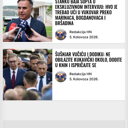
STANKO BAJA SOPTA U
EKSKLUZIVNOM INTERVJUU: HVO JE
TREBAO UĆI U VUKOVAR PREKO
MARINACA, BOGDANOVACA I
BRŠADINA
Redakcija HN
5. Kolovoza 2026.
ŠUŠNJAR VUČIĆU I DODIKU: NE
OBILAZITE KUKAVIČKI OKOLO, DOĐITE
U KNIN I ISPRIČAJTE SE
Redakcija HN
5. Kolovoza 2026.