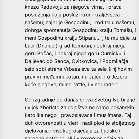
knezu Radovoju za njegova virna, i prava
posluženja koja posluži kruni kraljevstva
našemu; najprije Gospodinu, i roditelju našemu,
dobrga spomenutja Gospodinu kralju Tomašu, i
meni Gospodinu kralju Stipanu…“, te mu daje „u
Luci (Dnoluci) grad Komotin, i pokraj njega
goru Bočac, i pokraj njega goru Čurničku, i
Daljevac do Seoca, Cvitkovića, i Podmilačje
selo sobi strane Vrbasa sva ta sela š njihovim
pravim međami i kotari, i u Jajcu, i u Jezeru
kuće njegove, mline, vrtle, i vinograde.“
Od izgradnje do danas crkva Svetog Ive bila je
uvijek zborište zajedništva ne samo bosanskih
katolika nego i pravoslavaca i muslimana. Taj
duh otvorenosti u vjeri i nadi plod je stoljetnog
djelovanja i visokog osjećaja za ljudske i
narodne potrebe, ali i visokog osjećaja za