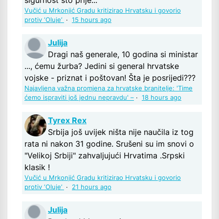
sigurnost što prije...
Vučić u Mrkonjić Gradu kritizirao Hrvatsku i govorio
protiv ‘Oluje’
·
15 hours ago
Julija
Dragi naš generale, 10 godina si ministar
..., ćemu žurba? Jedini si general hrvatske
vojske - priznat i poštovan! Šta je posrijedi???
Najavljena važna promjena za hrvatske branitelje: 'Time
ćemo ispraviti još jednu nepravdu' –
·
18 hours ago
Tyrex Rex
Srbija još uvijek ništa nije naučila iz tog
rata ni nakon 31 godine. Srušeni su im snovi o
"Velikoj Srbiji" zahvaljujući Hrvatima .Srpski
klasik !
Vučić u Mrkonjić Gradu kritizirao Hrvatsku i govorio
protiv ‘Oluje’
·
21 hours ago
Julija