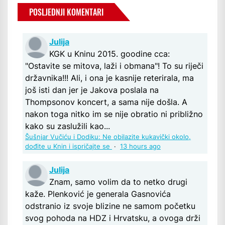
POSLJEDNJI KOMENTARI
Julija
KGK u Kninu 2015. goodine cca:
"Ostavite se mitova, laži i obmana"! To su riječi
državnika!!! Ali, i ona je kasnije reterirala, ma
još isti dan jer je Jakova poslala na
Thompsonov koncert, a sama nije došla. A
nakon toga nitko im se nije obratio ni približno
kako su zaslužili kao...
Šušnjar Vučiću i Dodiku: Ne obilazite kukavički okolo,
dođite u Knin i ispričajte se
·
13 hours ago
Julija
Znam, samo volim da to netko drugi
kaže. Plenković je generala Gasnovića
odstranio iz svoje blizine ne samom početku
svog pohoda na HDZ i Hrvatsku, a ovoga drži