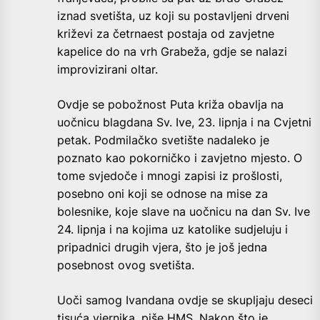
iznad svetišta, uz koji su postavljeni drveni
križevi za četrnaest postaja od zavjetne
kapelice do na vrh Grabeža, gdje se nalazi
improvizirani oltar.
Ovdje se pobožnost Puta križa obavlja na
uočnicu blagdana Sv. Ive, 23. lipnja i na Cvjetni
petak. Podmilačko svetište nadaleko je
poznato kao pokorničko i zavjetno mjesto. O
tome svjedoče i mnogi zapisi iz prošlosti,
posebno oni koji se odnose na mise za
bolesnike, koje slave na uočnicu na dan Sv. Ive
24. lipnja i na kojima uz katolike sudjeluju i
pripadnici drugih vjera, što je još jedna
posebnost ovog svetišta.
Uoči samog Ivandana ovdje se skupljaju deseci
tisuća vjernika, piše HMS. Nakon što je