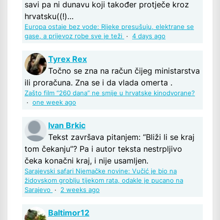
savi pa ni dunavu koji također protječe kroz
hrvatsku((!)…
Europa ostaje bez vode: Rijeke presušuju, elektrane se
gase, a prijevoz robe sve je teži
·
4 days ago
Tyrex Rex
Točno se zna na račun čijeg ministarstva
ili proračuna. Zna se i da vlada omerta .
Zašto film “260 dana” ne smije u hrvatske kinodvorane?
·
one week ago
Ivan Brkic
Tekst završava pitanjem: “Bliži li se kraj
tom čekanju”? Pa i autor teksta nestrpljivo
čeka konačni kraj, i nije usamljen.
Sarajevski safari Njemačke novine: Vučić je bio na
židovskom groblju tijekom rata, odakle je pucano na
Sarajevo
·
2 weeks ago
Baltimor12