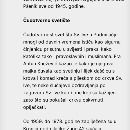
Pšenik sve od 1945. godine.
Čudotvorno svetište
Čudotvornost svetišta Sv. Ive u Podmilačju
mnogi od davnih vremena ističu kao sigurnu
činjenicu prisutnu u svijesti i praksi kako
katolika tako i pravoslavnih i muslimana. Fra
Antun Knežević kazao je kako je njegova
majka čuvala kao svetinju i lijek daščicu s
krova i komad kreča s pijeskom od crkve Sv.
Ive, te neke slučajeve ozdravljenja po
zagovoru Sv. Ive kao i one koji su kažnjeni
zato što su pokušali crkvu oskvrnuti i
opljačkati.
Od 1959. do 1973. godine zabilježena su u
Kronici podmilačke župe 42 slučaja