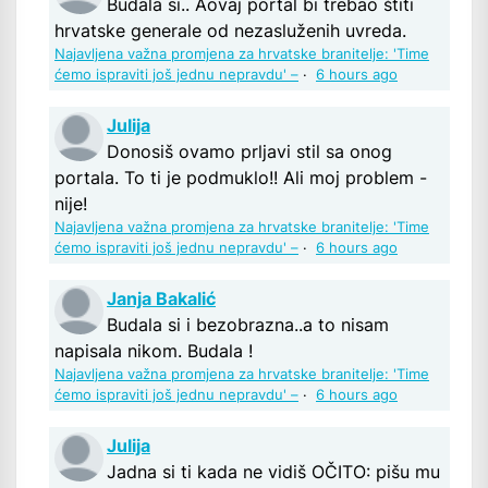
Budala si.. Aovaj portal bi trebao štiti
hrvatske generale od nezasluženih uvreda.
Najavljena važna promjena za hrvatske branitelje: 'Time
ćemo ispraviti još jednu nepravdu' –
·
6 hours ago
Julija
Donosiš ovamo prljavi stil sa onog
portala. To ti je podmuklo!! Ali moj problem -
nije!
Najavljena važna promjena za hrvatske branitelje: 'Time
ćemo ispraviti još jednu nepravdu' –
·
6 hours ago
Janja Bakalić
Budala si i bezobrazna..a to nisam
napisala nikom. Budala !
Najavljena važna promjena za hrvatske branitelje: 'Time
ćemo ispraviti još jednu nepravdu' –
·
6 hours ago
Julija
Jadna si ti kada ne vidiš OČITO: pišu mu