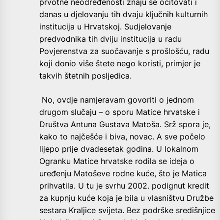
prvotne neodređenosti znaju se očitovati i
danas u djelovanju tih dvaju ključnih kulturnih
institucija u Hrvatskoj. Sudjelovanje
predvodnika tih dviju institucija u radu
Povjerenstva za suočavanje s prošlošću, radu
koji donio više štete nego koristi, primjer je
takvih štetnih posljedica.
No, ovdje namjeravam govoriti o jednom
drugom slučaju – o sporu Matice hrvatske i
Društva Antuna Gustava Matoša. Srž spora je,
kako to najčešće i biva, novac. A sve počelo
lijepo prije dvadesetak godina. U lokalnom
Ogranku Matice hrvatske rodila se ideja o
uređenju Matoševe rodne kuće, što je Matica
prihvatila. U tu je svrhu 2002. podignut kredit
za kupnju kuće koja je bila u vlasništvu Družbe
sestara Kraljice svijeta. Bez podrške središnjice