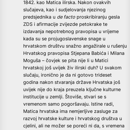
1842. kao Matica ilirska. Nakon ovakvih
slučajeva, kao i sudjelovanja njezinog
predsjednika u
de facto
proskribiranju gesla
ZDS i afirmacije zvijezde petokrake te
izdavanja nepotrebnog pravopisa u vrijeme
kada su se projugoslavenske snage u
hrvatskom društvu snažno angažirale u rušenju
Hrvatskog pravopisa Stjepana Babića i Milana
Moguša – čovjek se pita nije li u Matici
hrvatskoj još uvijek živ ilirski duh? U svakom
slučaju, ironično je da ni gotovo trideset
godina nakon stvaranja države Hrvatska još
uvijek nije do kraja preuzela ključne kulturne
institucije u zemlji. Štoviše, stvari se s
vremenom samo pogoršavaju. Istine radi,
Matica hrvatska ima nemjerljive zasluge za
razvoj hrvatske kulture i hrvatskog društva u
cjelini, ali ne možer se poreći ni da, s vremena