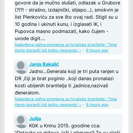
govore da je mučno slušati, odlazak u Grubore
(?!?! - strašno, izdajnički, slijepo...), smokvin je
list Plenkoviću za sve što ovaj radi. Stigli su u
10 godina i ukinuti kunu, i izglasati IK, i
Pupovca masno podmazati, kako čujem -
uvode digit....
Najavljena važna promjena za hrvatske branitelje: 'Time
ćemo ispraviti još jednu nepravdu' –
·
6 hours ago
Janja Bakalić
Jadno...Generala koji je tri puta ranjen u
DR ,čiji je brat poginio ..koji danas pronalazi
kosti ubijenih branitelja ti ,jadnice,nazivaš
đeneralom.
Najavljena važna promjena za hrvatske branitelje: 'Time
ćemo ispraviti još jednu nepravdu' –
·
6 hours ago
Julija
KGK u Kninu 2015. goodine cca:
"Ostavite se mitova, laži i obmana"! To su riječi