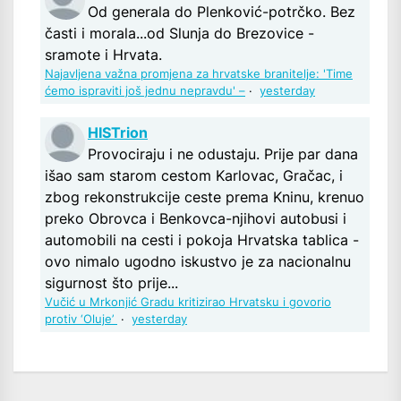
Od generala do Plenković-potrčko. Bez
časti i morala...od Slunja do Brezovice -
sramote i Hrvata.
Najavljena važna promjena za hrvatske branitelje: 'Time
ćemo ispraviti još jednu nepravdu' –
·
yesterday
HISTrion
Provociraju i ne odustaju. Prije par dana
išao sam starom cestom Karlovac, Gračac, i
zbog rekonstrukcije ceste prema Kninu, krenuo
preko Obrovca i Benkovca-njihovi autobusi i
automobili na cesti i pokoja Hrvatska tablica -
ovo nimalo ugodno iskustvo je za nacionalnu
sigurnost što prije...
Vučić u Mrkonjić Gradu kritizirao Hrvatsku i govorio
protiv ‘Oluje’
·
yesterday