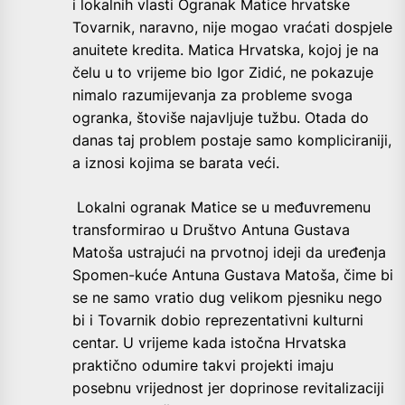
i lokalnih vlasti Ogranak Matice hrvatske
Tovarnik, naravno, nije mogao vraćati dospjele
anuitete kredita. Matica Hrvatska, kojoj je na
čelu u to vrijeme bio Igor Zidić, ne pokazuje
nimalo razumijevanja za probleme svoga
ogranka, štoviše najavljuje tužbu. Otada do
danas taj problem postaje samo kompliciraniji,
a iznosi kojima se barata veći.
Lokalni ogranak Matice se u međuvremenu
transformirao u Društvo Antuna Gustava
Matoša ustrajući na prvotnoj ideji da uređenja
Spomen-kuće Antuna Gustava Matoša, čime bi
se ne samo vratio dug velikom pjesniku nego
bi i Tovarnik dobio reprezentativni kulturni
centar. U vrijeme kada istočna Hrvatska
praktično odumire takvi projekti imaju
posebnu vrijednost jer doprinose revitalizaciji