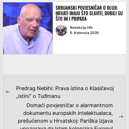
SRBIJANSKI POVJESNIČAR O OLUJI:
HRVATI IMAJU ŠTO SLAVITI, DOBILI SU
ŠTO IM I PRIPADA
Redakcija HN
6. Kolovoza 2026.
NAVIGACIJA
Predrag Nebihi: Prava istina o Klasićevoj
OBJAVA
Previous
„istini“ o Tuđmanu
post:
Domaći povjesničar o alarmantnom
dokumentu europskih intelektualaca,
Ne
prešućenom u Hrvatskoj: Pariška izjava
po
upozorava da Islam kolonizira Europu!