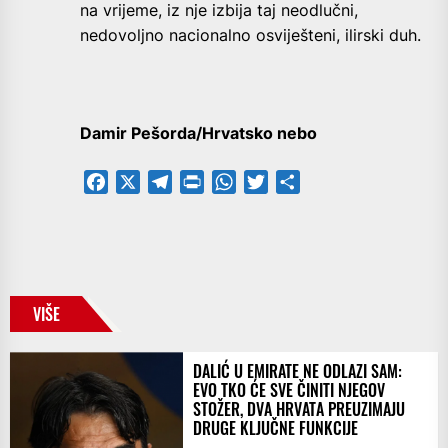
na vrijeme, iz nje izbija taj neodlučni,
nedovoljno nacionalno osviješteni, ilirski duh.
Damir Pešorda/Hrvatsko nebo
Facebook
X
Telegram
PrintFriendly
WhatsApp
Twitter
Share
VIŠE
DALIĆ U EMIRATE NE ODLAZI SAM:
EVO TKO ĆE SVE ČINITI NJEGOV
STOŽER, DVA HRVATA PREUZIMAJU
DRUGE KLJUČNE FUNKCIJE