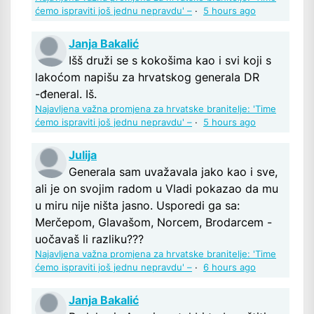
ćemo ispraviti još jednu nepravdu' –
·
5 hours ago
Janja Bakalić
Išš druži se s kokošima kao i svi koji s
lakoćom napišu za hrvatskog generala DR
-đeneral. Iš.
Najavljena važna promjena za hrvatske branitelje: 'Time
ćemo ispraviti još jednu nepravdu' –
·
5 hours ago
Julija
Generala sam uvažavala jako kao i sve,
ali je on svojim radom u Vladi pokazao da mu
u miru nije ništa jasno. Usporedi ga sa:
Merčepom, Glavašom, Norcem, Brodarcem -
uočavaš li razliku???
Najavljena važna promjena za hrvatske branitelje: 'Time
ćemo ispraviti još jednu nepravdu' –
·
6 hours ago
Janja Bakalić