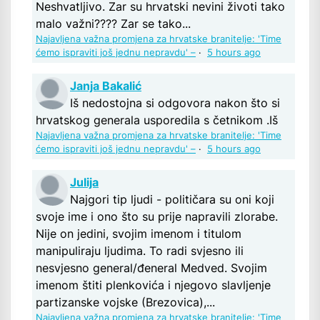
Neshvatljivo. Zar su hrvatski nevini životi tako
malo važni???? Zar se tako...
Najavljena važna promjena za hrvatske branitelje: 'Time
ćemo ispraviti još jednu nepravdu' –
·
5 hours ago
Janja Bakalić
Iš nedostojna si odgovora nakon što si
hrvatskog generala usporedila s četnikom .Iš
Najavljena važna promjena za hrvatske branitelje: 'Time
ćemo ispraviti još jednu nepravdu' –
·
5 hours ago
Julija
Najgori tip ljudi - političara su oni koji
svoje ime i ono što su prije napravili zlorabe.
Nije on jedini, svojim imenom i titulom
manipuliraju ljudima. To radi svjesno ili
nesvjesno general/đeneral Medved. Svojim
imenom štiti plenkovića i njegovo slavljenje
partizanske vojske (Brezovica),...
Najavljena važna promjena za hrvatske branitelje: 'Time