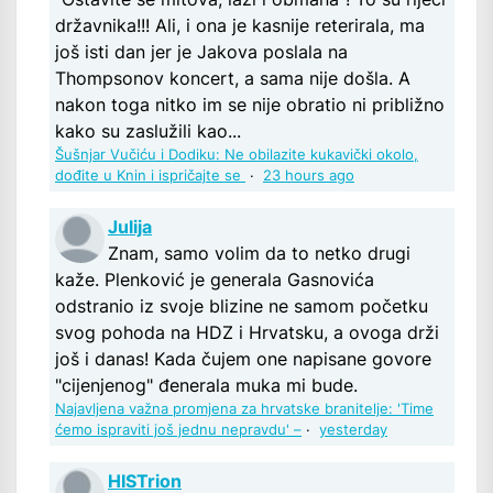
državnika!!! Ali, i ona je kasnije reterirala, ma
još isti dan jer je Jakova poslala na
Thompsonov koncert, a sama nije došla. A
nakon toga nitko im se nije obratio ni približno
kako su zaslužili kao...
Šušnjar Vučiću i Dodiku: Ne obilazite kukavički okolo,
dođite u Knin i ispričajte se
·
23 hours ago
Julija
Znam, samo volim da to netko drugi
kaže. Plenković je generala Gasnovića
odstranio iz svoje blizine ne samom početku
svog pohoda na HDZ i Hrvatsku, a ovoga drži
još i danas! Kada čujem one napisane govore
"cijenjenog" đenerala muka mi bude.
Najavljena važna promjena za hrvatske branitelje: 'Time
ćemo ispraviti još jednu nepravdu' –
·
yesterday
HISTrion