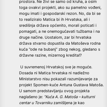
prostora. Ne živi se samo od kruha, a osim
toga ovakvi projekti, ako su pametno vođeni,
mogu imati i gospodarski rezon. No, da bi se
to realiziralo Matica bi ih Hrvatska, ali i
središnja država općenito, morali poticati i
pomagati, a ne onemogućavati tužbama i na
druge načine. Uostalom, zar bi hrvatska
država stvarno dopustila da Matoševa rodna
kuća ”ode na bubanj” zbog nekog, gledano s
državne razine, mizernog kredita!?
U suvremenoj Hrvatskoj sve je moguće.
Dosada ni Matica hrvatska ni nadležno
Ministarstvo nisu pokazali razumijevanje za
projekt Spomen-kuće Antuna Gustava Matoša.
U samom predstavljanju ovog projekta
naglašeno je:
”Kuća A. G. Matoša – kulturni
centar u Tovarniku
zamišljena je kao