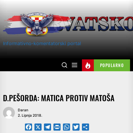
Skip
to
the
content
Informativno-komentatorski portal
POPULARNO
D.PEŠORDA: MATICA PROTIV MATOŠA
Daran
2. Lipnja 2018.
Facebook
X
Telegram
PrintFriendly
WhatsApp
Twitter
Share