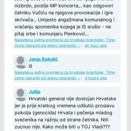
nizbrdo, poslije MP koncerta,.. kao odgovori
četniku Vučiću na njegove provokacije i igre
skrivača... Umjesto angažmana komunalnog i
vraćanju spomenika kojega je IS srušio - ne
pitaj srbe i komunjaru Plenković...
Najavljena važna promjena za hrvatske branitelje: 'Time
ćemo ispraviti još jednu nepravdu' –
·
an hour ago
Janja Bakalić
Iš
Najavljena važna promjena za hrvatske branitelje: 'Time
ćemo ispraviti još jednu nepravdu' –
·
4 hours ago
Julija
Hrvatski general nije dostojan Hrvatske
jer je prije kratkog vremena odšutio proslavu
pokolja (genocida) Hrvata i pečenja mladog
svećenika na ražnju od strane četnika. Niti
zucnuo nije. Kako može biti u TOJ Vladi???