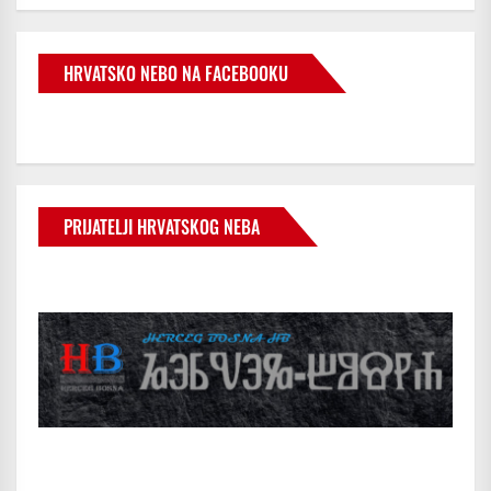
HRVATSKO NEBO NA FACEBOOKU
PRIJATELJI HRVATSKOG NEBA