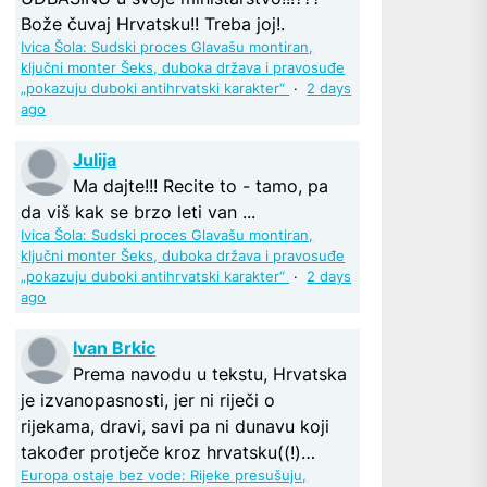
Bože čuvaj Hrvatsku!! Treba joj!.
Ivica Šola: Sudski proces Glavašu montiran,
ključni monter Šeks, duboka država i pravosuđe
„pokazuju duboki antihrvatski karakter“
·
2 days
ago
Julija
Ma dajte!!! Recite to - tamo, pa
da viš kak se brzo leti van ...
Ivica Šola: Sudski proces Glavašu montiran,
ključni monter Šeks, duboka država i pravosuđe
„pokazuju duboki antihrvatski karakter“
·
2 days
ago
Ivan Brkic
Prema navodu u tekstu, Hrvatska
je izvanopasnosti, jer ni riječi o
rijekama, dravi, savi pa ni dunavu koji
također protječe kroz hrvatsku((!)…
Europa ostaje bez vode: Rijeke presušuju,