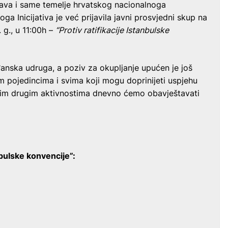
pava i same temelje hrvatskog nacionalnoga
oga Inicijativa je već prijavila javni prosvjedni skup na
 g., u 11:00
h
–
“Protiv ratifikacije Istanbulske
đanska udruga, a poziv za okupljanje upućen je još
 pojedincima i svima koji mogu doprinijeti uspjehu
ojnim drugim aktivnostima dnevno ćemo obavještavati
nbulske konvencije”: