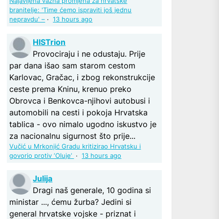
Najavljena važna promjena za hrvatske
branitelje: 'Time ćemo ispraviti još jednu
nepravdu' –
·
13 hours ago
HISTrion
Provociraju i ne odustaju. Prije
par dana išao sam starom cestom
Karlovac, Gračac, i zbog rekonstrukcije
ceste prema Kninu, krenuo preko
Obrovca i Benkovca-njihovi autobusi i
automobili na cesti i pokoja Hrvatska
tablica - ovo nimalo ugodno iskustvo je
za nacionalnu sigurnost što prije...
Vučić u Mrkonjić Gradu kritizirao Hrvatsku i
govorio protiv ‘Oluje’
·
13 hours ago
Julija
Dragi naš generale, 10 godina si
ministar ..., ćemu žurba? Jedini si
general hrvatske vojske - priznat i