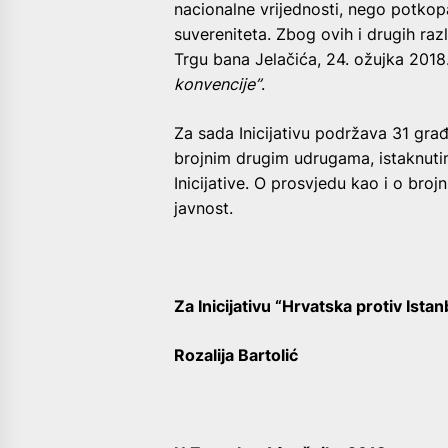
nacionalne vrijednosti, nego potko
suvereniteta. Zbog ovih i drugih razl
Trgu bana Jelačića, 24. ožujka 2018.
konvencije”
.
Za sada Inicijativu podržava 31 gra
brojnim drugim udrugama, istaknutim
Inicijative. O prosvjedu kao i o br
javnost.
Za Inicijativu “Hrvatska protiv Ista
Rozalija Bartolić