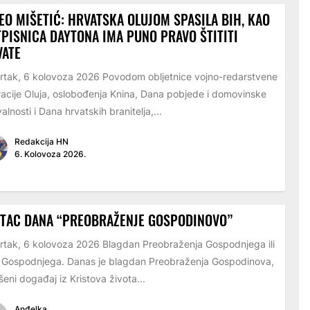
EO MIŠETIĆ: HRVATSKA OLUJOM SPASILA BIH, KAO
PISNICA DAYTONA IMA PUNO PRAVO ŠTITITI
VATE
rtak, 6 kolovoza 2026 Povodom obljetnice vojno-redarstvene
acije Oluja, oslobođenja Knina, Dana pobjede i domovinske
alnosti i Dana hrvatskih branitelja,...
Redakcija HN
6. Kolovoza 2026.
ETAC DANA “PREOBRAŽENJE GOSPODINOVO”
rtak, 6 kolovoza 2026 Blagdan Preobraženja Gospodnjega ili
 Gospodnjega. Danas je blagdan Preobraženja Gospodinova,
šeni događaj iz Kristova života...
Anđelka