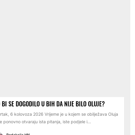
 BI SE DOGODILO U BIH DA NIJE BILO OLUJE?
rtak, 6 kolovoza 2026 Vrijeme je u kojem se obilježava Oluja
e ponovno otvaraju ista pitanja, iste podjele i...
Redakcija HN