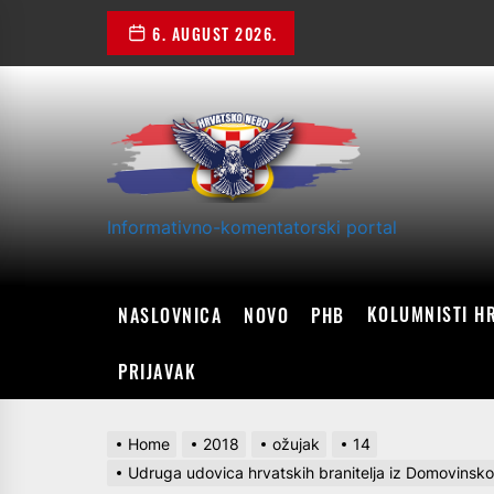
Skip
6. AUGUST 2026.
to
the
content
Informativno-komentatorski portal
KOLUMNISTI H
NASLOVNICA
NOVO
PHB
PRIJAVAK
Home
2018
ožujak
14
Udruga udovica hrvatskih branitelja iz Domovinsko