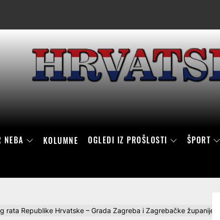
R NEBA
OGLEDI IZ PROŠLOSTI
ŠPORT
KOLUMNE
g rata Republike Hrvatske – Grada Zagreba i Zagrebačke županije: Os