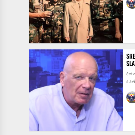
SRB
SLA
četv
slav