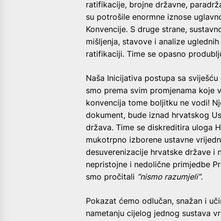
ratifikacije, brojne državne, paradr
su potrošile enormne iznose uglavno
Konvencije. S druge strane, sustavn
mišljenja, stavove i analize uglednih 
ratifikaciji. Time se opasno produbl
Naša Inicijativa postupa sa sviješću
smo prema svim promjenama koje vod
konvencija tome boljitku ne vodi! 
dokument, bude iznad hrvatskog Ust
država. Time se diskreditira uloga 
mukotrpno izborene ustavne vrijedn
desuverenizacije hrvatske države i 
nepristojne i nedolične primjedbe 
smo pročitali
“nismo razumjeli”
.
Pokazat ćemo odlučan, snažan i uč
nametanju cijelog jednog sustava vr