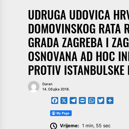
UDRUGA UDOVICA HRV
DOMOVINSKOG RATA R
GRADA ZAGREBA I ZAG
OSNOVANA AD HOC INI
PROTIV ISTANBULSKE 
Daran
14. Ožujka 2018.
Facebook
X
Telegram
PrintFriendly
WhatsApp
Twitter
Share
Vrijeme:
1 min, 55 sec