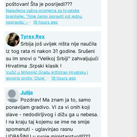
poštovan! Šta je posrijedi???
Najavljena važna promjena za hrvatske
branitelje: 'Time ćemo ispraviti još jednu
nepravdu' –
·
16 hours ago
Tyrex Rex
Srbija još uvijek ništa nije naučila
iz tog rata ni nakon 31 godine. Srušeni
su im snovi o "Velikoj Srbiji" zahvaljujući
Hrvatima .Srpski klasik !
Vučić u Mrkonjić Gradu kritizirao Hrvatsku i
govorio protiv ‘Oluje’
·
19 hours ago
Julija
Pozdrav! Ma znam ja to, samo
ponavljam gradivo. Vi za vi onih koji
slave - nedodirljivog i dižu ga u nebesa.
I na kraju taj kojemu se ime ne smije
spomenuti - uglavinjao rasnu
UDBAŠINU u svoje ministarstvo!!!???