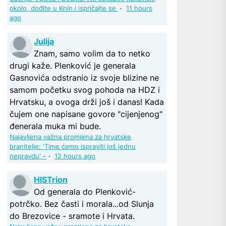
okolo, dođite u Knin i ispričajte se
·
11 hours
ago
Julija
Znam, samo volim da to netko
drugi kaže. Plenković je generala
Gasnovića odstranio iz svoje blizine ne
samom početku svog pohoda na HDZ i
Hrvatsku, a ovoga drži još i danas! Kada
čujem one napisane govore "cijenjenog"
đenerala muka mi bude.
Najavljena važna promjena za hrvatske
branitelje: 'Time ćemo ispraviti još jednu
nepravdu' –
·
12 hours ago
HISTrion
Od generala do Plenković-
potrčko. Bez časti i morala...od Slunja
do Brezovice - sramote i Hrvata.