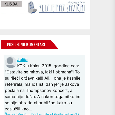
POSLJEDNJI KOMENTARI
Julija
KGK u Kninu 2015. goodine cca:
"Ostavite se mitova, laži i obmana"! To
su riječi državnika!!! Ali, i ona je kasnije
reterirala, ma još isti dan jer je Jakova
poslala na Thompsonov koncert, a
sama nije došla. A nakon toga nitko im
se nije obratio ni približno kako su
zaslužili kao...
Šušnjar Vučiću i Dodiku: Ne obilazite kukavički