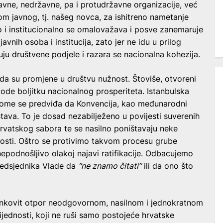
žavne, nedržavne, pa i protudržavne organizacije, već
m javnog, tj. našeg novca, za ishitreno nametanje
o i institucionalno se omalovažava i posve zanemaruje
javnih osoba i institucija, zato jer ne idu u prilog
juju društvene podjele i razara se nacionalna kohezija.
 da su promjene u društvu nužnost. Štoviše, otvoreni
e boljitku nacionalnog prosperiteta. Istanbulska
Njome se predviđa da Konvencija, kao međunarodni
ava. To je dosad nezabilježeno u povijesti suverenih
Hrvatskog sabora te se nasilno poništavaju neke
osti. Oštro se protivimo takvom procesu grube
nepodnošljivo olakoj najavi ratifikacije. Odbacujemo
Predsjednika Vlade da
“ne znamo čitati”
ili da ono što
inkovit otpor neodgovornom, nasilnom i jednokratnom
ijednosti, koji ne ruši samo postojeće hrvatske