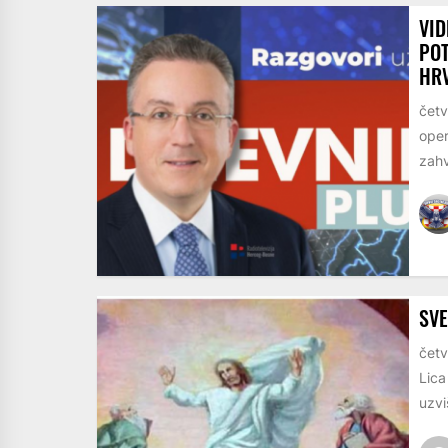
VID
POT
HR
četv
oper
zahv
SV
četv
Lica
uzvi