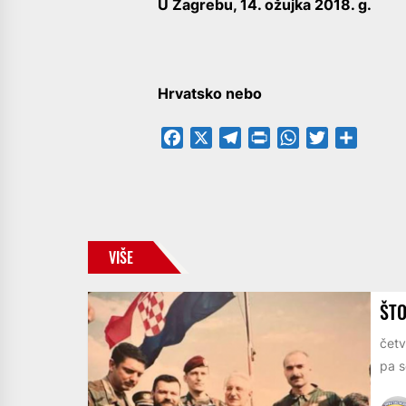
U Zagrebu, 14. ožujka 2018. g.
Hrvatsko nebo
Facebook
X
Telegram
PrintFriendly
WhatsApp
Twitter
Share
VIŠE
ŠTO
četv
pa s