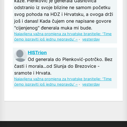
kaže. Plenković je generala Gasnovića
odstranio iz svoje blizine ne samom početku
svog pohoda na HDZ i Hrvatsku, a ovoga drži
još i danas! Kada čujem one napisane govore
"cijenjenog" đenerala muka mi bude.
Najavljena važna promjena za hrvatske branitelje: 'Time
ćemo ispraviti još jednu nepravdu' –
·
yesterday
HISTrion
Od generala do Plenković-potrčko. Bez
časti i morala...od Slunja do Brezovice -
sramote i Hrvata.
Najavljena važna promjena za hrvatske branitelje: 'Time
ćemo ispraviti još jednu nepravdu' –
·
yesterday