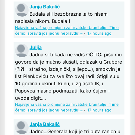
Janja Bakalić
Budala si i bezobrazna..a to nisam
napisala nikom. Budala !
Najavljena važna promjena za hrvatske branitelje: 'Time
ćemo ispraviti još jednu nepravdu' –
·
17 hours ago
Julija
Jadna si ti kada ne vidiš OČITO: pišu mu
govore da je mučno slušati, odlazak u Grubore
(?!?! - strašno, izdajnički, slijepo...), smokvin je
list Plenkoviću za sve što ovaj radi. Stigli su u
10 godina i ukinuti kunu, i izglasati IK, i
Pupovca masno podmazati, kako čujem -
uvode digit....
Najavljena važna promjena za hrvatske branitelje: 'Time
ćemo ispraviti još jednu nepravdu' –
·
17 hours ago
Janja Bakalić
Jadno...Generala koji je tri puta ranjen u