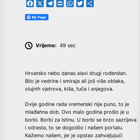
Facebook
X
Telegram
PrintFriendly
WhatsApp
Twitter
Share
Vrijeme:
49 sec
Hrvatsko nebo danas slavi drugi rođendan.
Bilo je vedrine i smiraja ali još više oblaka,
olujnih vjetrova, kiša, tuča i snjegova.
Dvije godine rada vremenski nije puno, to je
mlađahna dob. Ovo malo godina prošlo je u
borbi. Borbi za Istinu. U borbi se brzo sazrijeva
i odrasta, to se dogodilo i našem portalu.
Kažemo našem, jer je opstao zahvaljujući