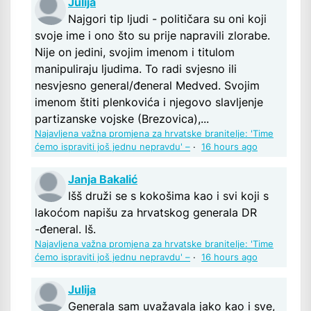
Julija
Najgori tip ljudi - političara su oni koji
svoje ime i ono što su prije napravili zlorabe.
Nije on jedini, svojim imenom i titulom
manipuliraju ljudima. To radi svjesno ili
nesvjesno general/đeneral Medved. Svojim
imenom štiti plenkovića i njegovo slavljenje
partizanske vojske (Brezovica),...
Najavljena važna promjena za hrvatske branitelje: 'Time
ćemo ispraviti još jednu nepravdu' –
·
16 hours ago
Janja Bakalić
Išš druži se s kokošima kao i svi koji s
lakoćom napišu za hrvatskog generala DR
-đeneral. Iš.
Najavljena važna promjena za hrvatske branitelje: 'Time
ćemo ispraviti još jednu nepravdu' –
·
16 hours ago
Julija
Generala sam uvažavala jako kao i sve,