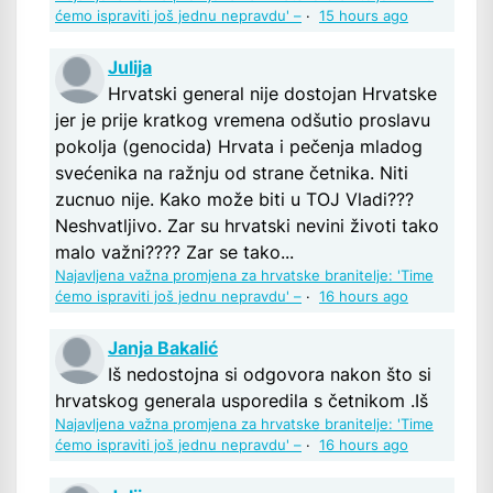
ćemo ispraviti još jednu nepravdu' –
·
15 hours ago
Julija
Hrvatski general nije dostojan Hrvatske
jer je prije kratkog vremena odšutio proslavu
pokolja (genocida) Hrvata i pečenja mladog
svećenika na ražnju od strane četnika. Niti
zucnuo nije. Kako može biti u TOJ Vladi???
Neshvatljivo. Zar su hrvatski nevini životi tako
malo važni???? Zar se tako...
Najavljena važna promjena za hrvatske branitelje: 'Time
ćemo ispraviti još jednu nepravdu' –
·
16 hours ago
Janja Bakalić
Iš nedostojna si odgovora nakon što si
hrvatskog generala usporedila s četnikom .Iš
Najavljena važna promjena za hrvatske branitelje: 'Time
ćemo ispraviti još jednu nepravdu' –
·
16 hours ago