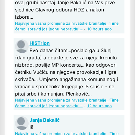
ovaj grubi nasrtaj Janje Bakalić na Vas prve
sjednice Glavnog odbora HDZ-a nakon
izbora...
Najavljena važna promjena za hrvatske branitelje: 'Time
ćemo ispraviti još jednu nepravdu' –
·
10 hours ago
HISTrion
Evo danas čitam...poslalo ga u Slunj
(dan grada) a odakle je sve za njega krenulo
nizbrdo, poslije MP koncerta,.. kao odgovori
četniku Vučiću na njegove provokacije i igre
skrivača... Umjesto angažmana komunalnog i
vraćanju spomenika kojega je IS srušio - ne
pitaj srbe i komunjaru Plenković...
Najavljena važna promjena za hrvatske branitelje: 'Time
ćemo ispraviti još jednu nepravdu' –
·
12 hours ago
Janja Bakalić
Iš
Najavljena važna promjena za hrvatske branitelje: 'Time