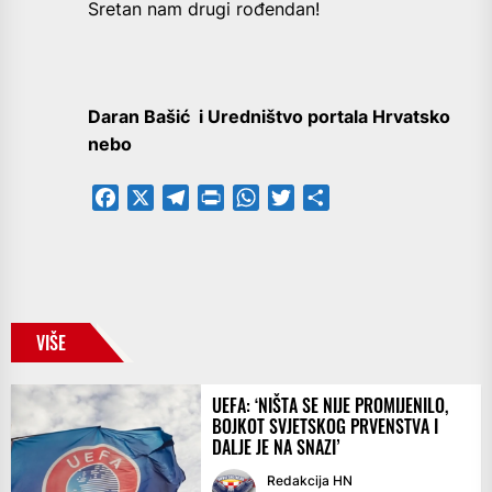
Sretan nam drugi rođendan!
Daran Bašić i Uredništvo portala Hrvatsko
nebo
Facebook
X
Telegram
PrintFriendly
WhatsApp
Twitter
Share
VIŠE
UEFA: ‘NIŠTA SE NIJE PROMIJENILO,
BOJKOT SVJETSKOG PRVENSTVA I
DALJE JE NA SNAZI’
Redakcija HN