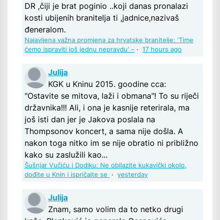
DR ,čiji je brat poginio ..koji danas pronalazi
kosti ubijenih branitelja ti ,jadnice,nazivaš
đeneralom.
Najavljena važna promjena za hrvatske branitelje: 'Time
ćemo ispraviti još jednu nepravdu' –
·
17 hours ago
Julija
KGK u Kninu 2015. goodine cca:
"Ostavite se mitova, laži i obmana"! To su riječi
državnika!!! Ali, i ona je kasnije reterirala, ma
još isti dan jer je Jakova poslala na
Thompsonov koncert, a sama nije došla. A
nakon toga nitko im se nije obratio ni približno
kako su zaslužili kao...
Šušnjar Vučiću i Dodiku: Ne obilazite kukavički okolo,
dođite u Knin i ispričajte se
·
yesterday
Julija
Znam, samo volim da to netko drugi