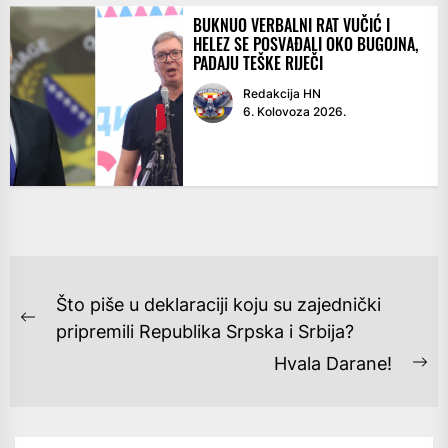
BUKNUO VERBALNI RAT VUČIĆ I
HELEZ SE POSVAĐALI OKO BUGOJNA,
PADAJU TEŠKE RIJEČI
Redakcija HN
6. Kolovoza 2026.
NAVIGACIJA
Što piše u deklaraciji koju su zajednički
OBJAVA
Previous
pripremili Republika Srpska i Srbija?
post:
Hvala Darane!
Ne
po