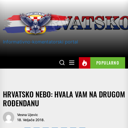
Skip
to
the
content
Informativno-komentatorski portal
POPULARNO
HRVATSKO NEBO: HVALA VAM NA DRUGOM
ROĐENDANU
Vesna Ujevic
18. Veljače 2018.