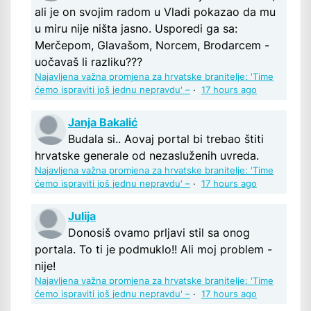
ali je on svojim radom u Vladi pokazao da mu
u miru nije ništa jasno. Usporedi ga sa:
Merčepom, Glavašom, Norcem, Brodarcem -
uočavaš li razliku???
Najavljena važna promjena za hrvatske branitelje: 'Time
ćemo ispraviti još jednu nepravdu' –
·
17 hours ago
Janja Bakalić
Budala si.. Aovaj portal bi trebao štiti
hrvatske generale od nezasluženih uvreda.
Najavljena važna promjena za hrvatske branitelje: 'Time
ćemo ispraviti još jednu nepravdu' –
·
17 hours ago
Julija
Donosiš ovamo prljavi stil sa onog
portala. To ti je podmuklo!! Ali moj problem -
nije!
Najavljena važna promjena za hrvatske branitelje: 'Time
ćemo ispraviti još jednu nepravdu' –
·
17 hours ago