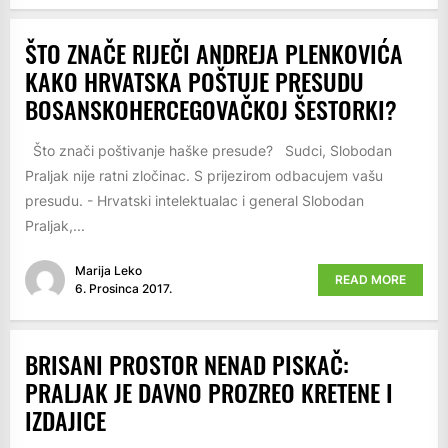
ŠTO ZNAČE RIJEČI ANDREJA PLENKOVIĆA
KAKO HRVATSKA POŠTUJE PRESUDU
BOSANSKOHERCEGOVAČKOJ ŠESTORKI?
Što znači poštivanje haške presude? Sudci, Slobodan
Praljak nije ratni zločinac. S prijezirom odbacujem vašu
presudu. - Hrvatski intelektualac i general Slobodan
Praljak,...
Marija Leko
READ MORE
6. Prosinca 2017.
BRISANI PROSTOR NENAD PISKAČ:
PRALJAK JE DAVNO PROZREO KRETENE I
IZDAJICE