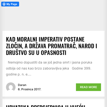
KAD MORALNI IMPERATIV POSTANE
ZLOČIN, A DRŽAVA PROMATRAČ, NAROD I
DRUŠTVO SU U OPASNOSTI
Nemojmo dopustiti da se još jedna smrt i jasna poruka
odbija od nas kao brzo zaboravljiva jeka Godine 399.
godine p. n. e....
Daran
READ MORE
6. Prosinca 2017.