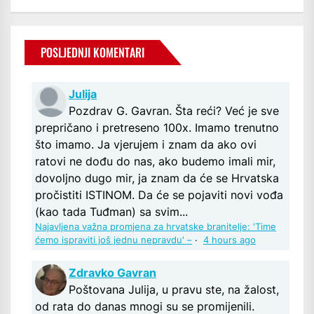
POSLJEDNJI KOMENTARI
Julija
Pozdrav G. Gavran. Šta reći? Već je sve
prepričano i pretreseno 100x. Imamo trenutno
što imamo. Ja vjerujem i znam da ako ovi
ratovi ne dođu do nas, ako budemo imali mir,
dovoljno dugo mir, ja znam da će se Hrvatska
pročistiti ISTINOM. Da će se pojaviti novi vođa
(kao tada Tuđman) sa svim...
Najavljena važna promjena za hrvatske branitelje: 'Time
ćemo ispraviti još jednu nepravdu' –
·
4 hours ago
Zdravko Gavran
Poštovana Julija, u pravu ste, na žalost,
od rata do danas mnogi su se promijenili.