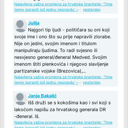
Najavljena važna promjena za hrvatske branitelje: 'Time
ćemo ispraviti još jednu nepravdu' –
·
yesterday
Julija
Najgori tip ljudi - političara su oni koji
svoje ime i ono što su prije napravili zlorabe.
Nije on jedini, svojim imenom i titulom
manipuliraju ljudima. To radi svjesno ili
nesvjesno general/đeneral Medved. Svojim
imenom štiti plenkovića i njegovo slavljenje
partizanske vojske (Brezovica),...
Najavljena važna promjena za hrvatske branitelje: 'Time
ćemo ispraviti još jednu nepravdu' –
·
yesterday
Janja Bakalić
Išš druži se s kokošima kao i svi koji s
lakoćom napišu za hrvatskog generala DR
-đeneral. Iš.
Najavljena važna promjena za hrvatske branitelje: 'Time
ćemo ispraviti još jednu nepravdu' –
·
yesterday