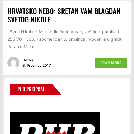
HRVATSKO NEBO: SRETAN VAM BLAGDAN
SVETOG NIKOLE
Sveti Nikola iz Mire veliki čudotvorac, zaštitnik putnika (
255/70 - 366. ) spomendan 6. prosinca Rođen je u gradu
Patari u Maloj...
Daran
READ MORE
6. Prosinca 2017.
PHB PRIOPĆAJI