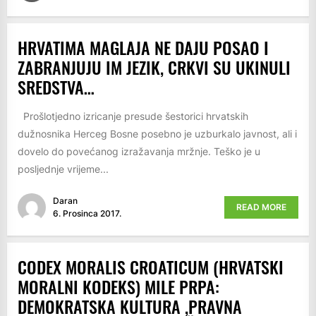
HRVATIMA MAGLAJA NE DAJU POSAO I
ZABRANJUJU IM JEZIK, CRKVI SU UKINULI
SREDSTVA…
Prošlotjedno izricanje presude šestorici hrvatskih
dužnosnika Herceg Bosne posebno je uzburkalo javnost, ali i
dovelo do povećanog izražavanja mržnje. Teško je u
posljednje vrijeme...
Daran
READ MORE
6. Prosinca 2017.
CODEX MORALIS CROATICUM (HRVATSKI
MORALNI KODEKS) MILE PRPA:
DEMOKRATSKA KULTURA ,PRAVNA