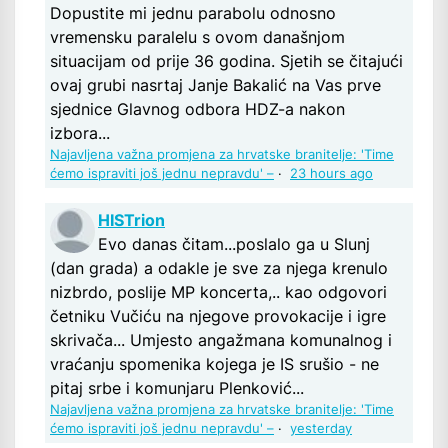
Dopustite mi jednu parabolu odnosno
vremensku paralelu s ovom današnjom
situacijam od prije 36 godina. Sjetih se čitajući
ovaj grubi nasrtaj Janje Bakalić na Vas prve
sjednice Glavnog odbora HDZ-a nakon
izbora...
Najavljena važna promjena za hrvatske branitelje: 'Time
ćemo ispraviti još jednu nepravdu' –
·
23 hours ago
HISTrion
Evo danas čitam...poslalo ga u Slunj
(dan grada) a odakle je sve za njega krenulo
nizbrdo, poslije MP koncerta,.. kao odgovori
četniku Vučiću na njegove provokacije i igre
skrivača... Umjesto angažmana komunalnog i
vraćanju spomenika kojega je IS srušio - ne
pitaj srbe i komunjaru Plenković...
Najavljena važna promjena za hrvatske branitelje: 'Time
ćemo ispraviti još jednu nepravdu' –
·
yesterday