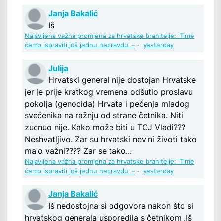
Janja Bakalić
Iš
Najavljena važna promjena za hrvatske branitelje: 'Time
ćemo ispraviti još jednu nepravdu' –
·
yesterday
Julija
Hrvatski general nije dostojan Hrvatske
jer je prije kratkog vremena odšutio proslavu
pokolja (genocida) Hrvata i pečenja mladog
svećenika na ražnju od strane četnika. Niti
zucnuo nije. Kako može biti u TOJ Vladi???
Neshvatljivo. Zar su hrvatski nevini životi tako
malo važni???? Zar se tako...
Najavljena važna promjena za hrvatske branitelje: 'Time
ćemo ispraviti još jednu nepravdu' –
·
yesterday
Janja Bakalić
Iš nedostojna si odgovora nakon što si
hrvatskog generala usporedila s četnikom .Iš