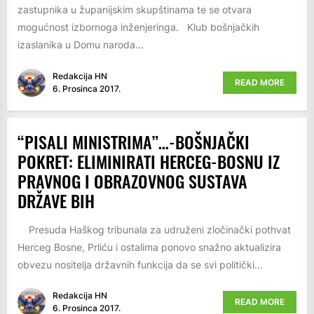
zastupnika u županijskim skupštinama te se otvara
mogućnost izbornoga inženjeringa. Klub bošnjačkih
izaslanika u Domu naroda...
Redakcija HN
READ MORE
6. Prosinca 2017.
“PISALI MINISTRIMA”…-BOŠNJAČKI
POKRET: ELIMINIRATI HERCEG-BOSNU IZ
PRAVNOG I OBRAZOVNOG SUSTAVA
DRŽAVE BIH
Presuda Haškog tribunala za udruženi zločinački pothvat
Herceg Bosne, Prliću i ostalima ponovo snažno aktualizira
obvezu nositelja državnih funkcija da se svi politički...
Redakcija HN
READ MORE
6. Prosinca 2017.