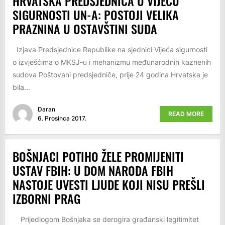
HRVATSKA PREDSJEDNICA U VIJEĆU
SIGURNOSTI UN-A: POSTOJI VELIKA
PRAZNINA U OSTAVŠTINI SUDA
Izjava Predsjednice Republike na sjednici Vijeća sigurnosti
o izvješćima o MKSJ-u i mehanizmu međunarodnih kaznenih
sudova Poštovani predsjedniče, prije 24 godina Hrvatska je
bila...
Daran
READ MORE
6. Prosinca 2017.
BOŠNJACI POTIHO ŽELE PROMIJENITI
USTAV FBIH: U DOM NARODA FBIH
NASTOJE UVESTI LJUDE KOJI NISU PREŠLI
IZBORNI PRAG
Prijedlogom Bošnjaka se derogira građanski legitimitet