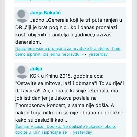
Janja Bakalić
Jadno...Generala koji je tri puta ranjen u
DR ,čiji je brat poginio ..koji danas pronalazi
kosti ubijenih branitelja ti ,jadnice,nazivaš
đeneralom.
Najavljena važna promjena za hrvatske branitelje: 'Time
ćemo ispraviti još jednu nepravdu' –
·
yesterday
Julija
KGK u Kninu 2015. goodine cca:
"Ostavite se mitova, laži i obmana"! To su riječi
državnika!!! Ali, i ona je kasnije reterirala, ma
još isti dan jer je Jakova poslala na
Thompsonov koncert, a sama nije došla. A
nakon toga nitko im se nije obratio ni približno
kako su zaslužili kao...
Šušnjar Vučiću i Dodiku: Ne obilazite kukavički okolo,
dođite u Knin i ispričajte se
·
yesterday