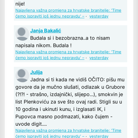
nije!
Najavljena važna promjena za hrvatske branitelje: 'Time
ćemo ispraviti još jednu nepravdu' –
·
yesterday
Janja Bakalić
Budala si i bezobrazna..a to nisam
napisala nikom. Budala !
Najavljena važna promjena za hrvatske branitelje: 'Time
ćemo ispraviti još jednu nepravdu' –
·
yesterday
Julija
Jadna si ti kada ne vidiš OČITO: pišu mu
govore da je mučno slušati, odlazak u Grubore
(?!?! - strašno, izdajnički, slijepo...), smokvin je
list Plenkoviću za sve što ovaj radi. Stigli su u
10 godina i ukinuti kunu, i izglasati IK, i
Pupovca masno podmazati, kako čujem -
uvode digit....
Najavljena važna promjena za hrvatske branitelje: 'Time
ćemo ispraviti još jednu nepravdu' –
·
yesterday