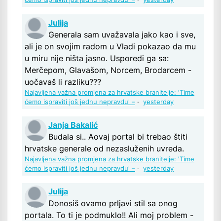
Julija
Generala sam uvažavala jako kao i sve,
ali je on svojim radom u Vladi pokazao da mu
u miru nije ništa jasno. Usporedi ga sa:
Merčepom, Glavašom, Norcem, Brodarcem -
uočavaš li razliku???
Najavljena važna promjena za hrvatske branitelje: 'Time
ćemo ispraviti još jednu nepravdu' –
·
yesterday
Janja Bakalić
Budala si.. Aovaj portal bi trebao štiti
hrvatske generale od nezasluženih uvreda.
Najavljena važna promjena za hrvatske branitelje: 'Time
ćemo ispraviti još jednu nepravdu' –
·
yesterday
Julija
Donosiš ovamo prljavi stil sa onog
portala. To ti je podmuklo!! Ali moj problem -