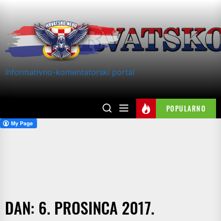
Skip
to
the
content
Informativno-komentatorski portal
POPULARNO
DAN:
6. PROSINCA 2017.