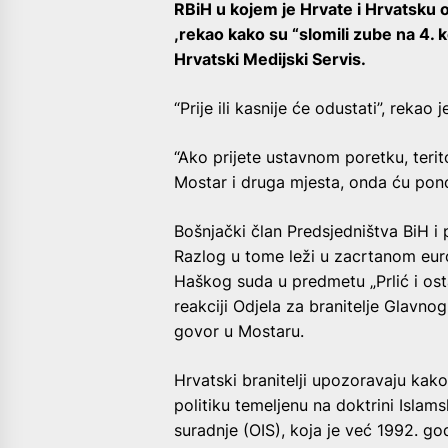
RBiH u kojem je Hrvate i Hrvatsku 
,rekao kako su “slomili zube na 4. k
Hrvatski Medijski Servis.
“Prije ili kasnije će odustati”, rekao 
“Ako prijete ustavnom poretku, terito
Mostar i druga mjesta, onda ću ponovi
Bošnjački član Predsjedništva BiH i 
Razlog u tome leži u zacrtanom eu
Haškog suda u predmetu „Prlić i ost
reakciji Odjela za branitelje Glavn
govor u Mostaru.
Hrvatski branitelji upozoravaju kak
politiku temeljenu na doktrini Islam
suradnje (OIS), koja je već 1992. go