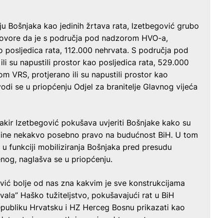
nju Bošnjaka kao jedinih žrtava rata, Izetbegović grubo
e govore da je s područja pod nadzorom HVO-a,
kao posljedica rata, 112.000 nehrvata. S područja pod
ili su napustili prostor kao posljedica rata, 529.000
 VRS, protjerano ili su napustili prostor kao
odi se u priopćenju Odjel za branitelje Glavnog vijeća
Bakir Izetbegović pokušava uvjeriti Bošnjake kako su
baštine nekakvo posebno pravo na budućnost BiH. U tom
u u funkciji mobiliziranja Bošnjaka pred presudu
og, naglašva se u priopćenju.
vić bolje od nas zna kakvim je sve konstrukcijama
vala” Haško tužiteljstvo, pokušavajući rat u BiH
epubliku Hrvatsku i HZ Herceg Bosnu prikazati kao