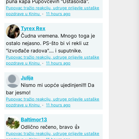
puna kapa Pupovčevih "Ustašoida".
Pupovac tražio reakciju, udruge prijavile ustaške
pozdrave u Kninu
·
11 hours ago
Tyrex Rex
Čudna vremena. Mnogo toga je
ostalo nejasno. PS-što bi vi rekli uz
"izvođače radova".... i suputnike.
Pupovac tražio reakciju, udruge prijavile ustaške
pozdrave u Kninu
·
11 hours ago
Julija
Nismo mi uopće ujedinjeni!!! Da
bar jesmo!
Pupovac tražio reakciju, udruge prijavile ustaške
pozdrave u Kninu
·
11 hours ago
Baltimor13
Odlično rečeno, bravo 👍
Pupovac tražio reakciju, udruge prijavile ustaške