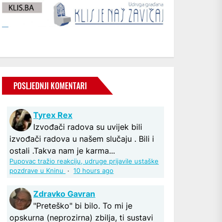
POSLJEDNJI KOMENTARI
Tyrex Rex
Izvođači radova su uvijek bili
izvođači radova u našem slučaju . Bili i
ostali .Takva nam je karma...
Pupovac tražio reakciju, udruge prijavile ustaške
pozdrave u Kninu
·
10 hours ago
Zdravko Gavran
"Preteško" bi bilo. To mi je
opskurna (neprozirna) zbilja, ti sustavi