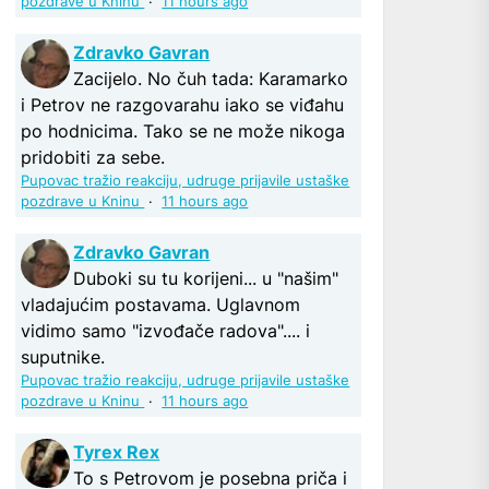
pozdrave u Kninu
·
11 hours ago
Zdravko Gavran
Zacijelo. No čuh tada: Karamarko
i Petrov ne razgovarahu iako se viđahu
po hodnicima. Tako se ne može nikoga
pridobiti za sebe.
Pupovac tražio reakciju, udruge prijavile ustaške
pozdrave u Kninu
·
11 hours ago
Zdravko Gavran
Duboki su tu korijeni... u "našim"
vladajućim postavama. Uglavnom
vidimo samo "izvođače radova".... i
suputnike.
Pupovac tražio reakciju, udruge prijavile ustaške
pozdrave u Kninu
·
11 hours ago
Tyrex Rex
To s Petrovom je posebna priča i