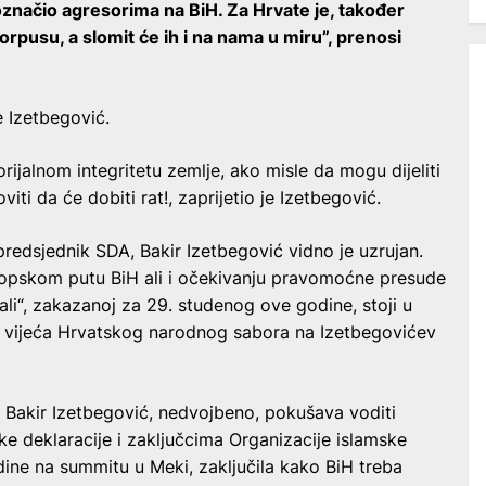
označio agresorima na BiH. Za Hrvate je, također
orpusu, a slomit će ih i na nama u miru”, prenosi
je Izetbegović.
rijalnom integritetu zemlje, ako misle da mogu dijeliti
ti da će dobiti rat!, zaprijetio je Izetbegović.
predsjednik SDA, Bakir Izetbegović vidno je uzrujan.
ropskom putu BiH ali i očekivanju pravomoćne presude
ali“, zakazanoj za 29. studenog ove godine, stoji u
og vijeća Hrvatskog narodnog sabora na Izetbegovićev
o Bakir Izetbegović, nedvojbeno, pokušava voditi
ske deklaracije i zaključcima Organizacije islamske
dine na summitu u Meki, zaključila kako BiH treba