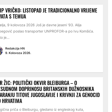
IP VRIČKO: LISTOPAD JE TRADICIONALNO VRIJEME
ATA S TEMUA
elja, 9 kolovoza 2026 Još je davne jeseni ’93. Alija
begović poslao transporter UNPROFOR-a po Ivu Komšića.
o je...
Redakcija HN
9. Kolovoza 2026.
R ŽIC: POLITIČKI OKVIR BLEIBURGA – O
ESUDNOM DOPRINOSU BRITANSKIH DUŽNOSNIKA
ARANJU TITOVE JUGOSLAVIJE I KRIVNJI ZA GENOCID
D HRVATIMA
ična priča o Bleiburgu, gledano iz engleskog kuta,