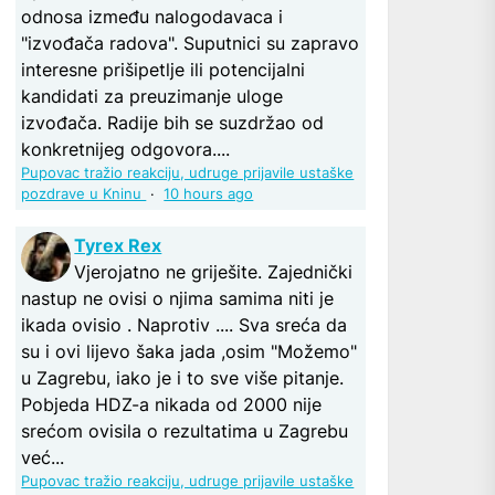
odnosa između nalogodavaca i
"izvođača radova". Suputnici su zapravo
interesne prišipetlje ili potencijalni
kandidati za preuzimanje uloge
izvođača. Radije bih se suzdržao od
konkretnijeg odgovora....
Pupovac tražio reakciju, udruge prijavile ustaške
pozdrave u Kninu
·
10 hours ago
Tyrex Rex
Vjerojatno ne griješite. Zajednički
nastup ne ovisi o njima samima niti je
ikada ovisio . Naprotiv .... Sva sreća da
su i ovi lijevo šaka jada ,osim "Možemo"
u Zagrebu, iako je i to sve više pitanje.
Pobjeda HDZ-a nikada od 2000 nije
srećom ovisila o rezultatima u Zagrebu
već...
Pupovac tražio reakciju, udruge prijavile ustaške