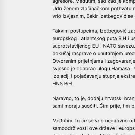
agresore. Međutim, sad kad je kompl
Udruženom zločinačkom pothvatu n
vrlo izvjesnim, Bakir Izetbegović se
Takvim postupcima, Izetbegović zap
europskog i atlantskog puta BiH i us
suprotstavljenog EU i NATO savezu. 
pokušaj rasprave o unutarnjem uređe
Otvorenim prijetnjama i zagovaranj
svjesno je odabrao ulogu Hamasa i v
izolaciji i pojačavanju stupnja ekst
HNS BiH.
Naravno, to je, dodaju hrvatski bran
sami moraju suočiti. Čim prije, tim b
Međutim, to će se vrlo negativno odr
samoodrživosti ove države i europsk