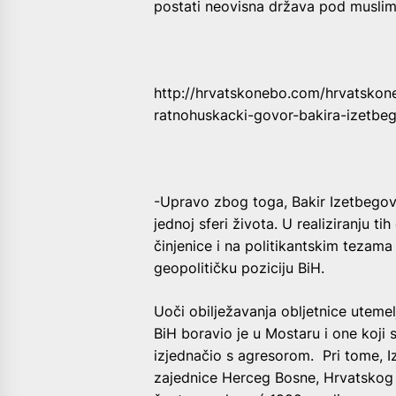
postati neovisna država pod musli
http://hrvatskonebo.com/hrvatskone
ratnohuskacki-govor-bakira-izetbeg
-Upravo zbog toga, Bakir Izetbegovi
jednoj sferi života. U realiziranju ti
činjenice i na politikantskim tezama 
geopolitičku poziciju BiH.
Uoči obilježavanja obljetnice uteme
BiH boravio je u Mostaru i one koji 
izjednačio s agresorom. Pri tome, I
zajednice Herceg Bosne, Hrvatskog 