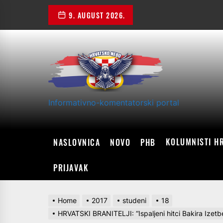
Skip
9. AUGUST 2026.
to
the
content
Informativno-komentatorski portal
KOLUMNISTI H
NASLOVNICA
NOVO
PHB
PRIJAVAK
Home
2017
studeni
18
HRVATSKI BRANITELJI: “Ispaljeni hitci Bakira Ize