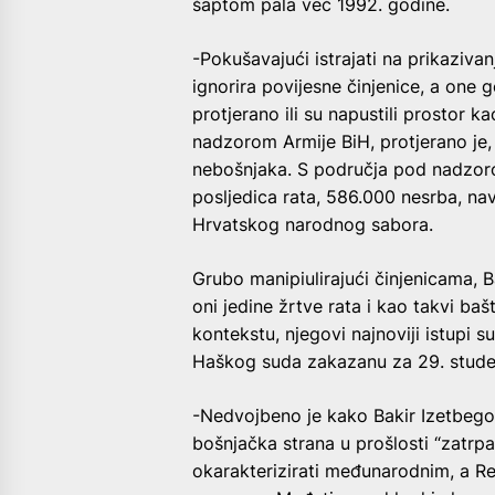
šaptom pala već 1992. godine.
-Pokušavajući istrajati na prikaziva
ignorira povijesne činjenice, a on
protjerano ili su napustili prostor 
nadzorom Armije BiH, protjerano je, 
nebošnjaka. S područja pod nadzorom
posljedica rata, 586.000 nesrba, nav
Hrvatskog narodnog sabora.
Grubo manipiulirajući činjenicama, 
oni jedine žrtve rata i kao takvi 
kontekstu, njegovi najnoviji istupi s
Haškog suda zakazanu za 29. studen
-Nedvojbeno je kako Bakir Izetbego
bošnjačka strana u prošlosti “zatrpa
okarakterizirati međunarodnim, a R