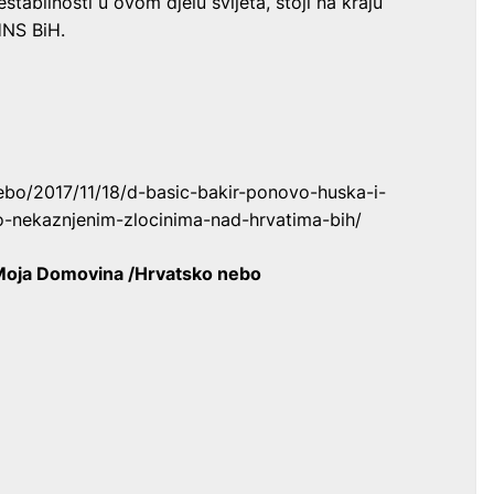
tabilnosti u ovom djelu svijeta, stoji na kraju
HNS BiH.
ebo/2017/11/18/d-basic-bakir-ponovo-huska-i-
-o-nekaznjenim-zlocinima-nad-hrvatima-bih/
oja Domovina /Hrvatsko nebo