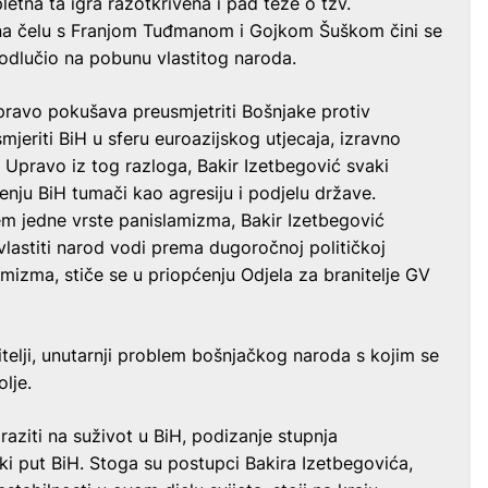
etna ta igra razotkrivena i pad teze o tzv.
a čelu s Franjom Tuđmanom i Gojkom Šuškom čini se
 odlučio na pobunu vlastitog naroda.
ravo pokušava preusmjetriti Bošnjake protiv
mjeriti BiH u sferu euroazijskog utjecaja, izravno
Upravo iz tog razloga, Bakir Izetbegović svaki
nju BiH tumači kao agresiju i podjelu države.
em jedne vrste panislamizma, Bakir Izetbegović
lastiti narod vodi prema dugoročnoj političkoj
remizma, stiče se u priopćenju Odjela za branitelje GV
itelji, unutarnji problem bošnjačkog naroda s kojim se
olje.
aziti na suživot u BiH, podizanje stupnja
i put BiH. Stoga su postupci Bakira Izetbegovića,