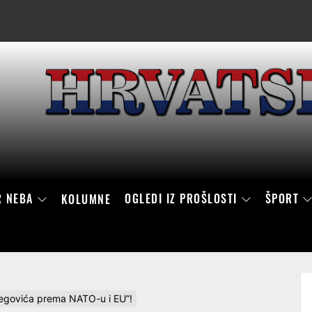
R NEBA
OGLEDI IZ PROŠLOSTI
ŠPORT
KOLUMNE
tbegovića prema NATO-u i EU”!