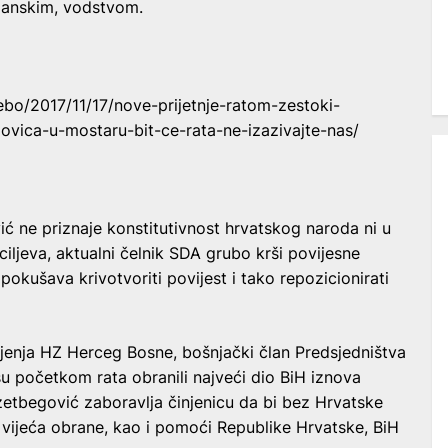
manskim, vodstvom.
bo/2017/11/17/nove-prijetnje-ratom-zestoki-
ovica-u-mostaru-bit-ce-rata-ne-izazivajte-nas/
ć ne priznaje konstitutivnost hrvatskog naroda ni u
h ciljeva, aktualni čelnik SDA grubo krši povijesne
pokušava krivotvoriti povijest i tako repozicionirati
ljenja HZ Herceg Bosne, bošnjački član Predsjedništva
su početkom rata obranili najveći dio BiH iznova
zetbegović zaboravlja činjenicu da bi bez Hrvatske
vijeća obrane, kao i pomoći Republike Hrvatske, BiH