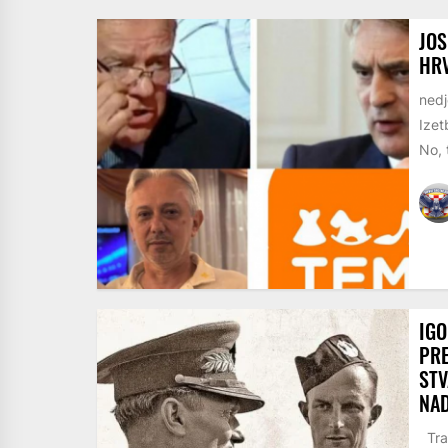
JOS
HRV
nedj
Izet
No, t
IGO
PR
STV
NA
Trag