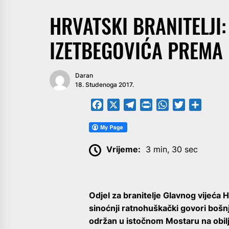
HRVATSKI BRANITELJI:
IZETBEGOVIĆA PREMA 
Daran
18. Studenoga 2017.
Facebook
X
Telegram
PrintFriendly
WhatsApp
Twitter
Share
Vrijeme:
3 min, 30 sec
Odjel za branitelje Glavnog vijeća
sinoćnji ratnohuškački govori bošn
održan u istočnom Mostaru na obilj