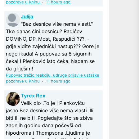
pozdrave u Kninu
·
11 hours ago
Julija
"Bez desnice više nema vlasti."
Tko danas čini desnicu? Radićev
DOMiNO, DP, Most, Raspudići ???, -
gdje vidite zajednički nastup??? Gore je
nego ikada! A pupovac sa 8 sigurnih
čeka! I Plenković isto čeka. Nadam se
da griješim!
Pupovac tražio reakciju, udruge prijavile ustaške
pozdrave u Kninu
·
11 hours ago
Tyrex Rex
Velik dio .To je i Plenkoviću
jasno.Bez desnice više nema vlasti. Ili
biti ili ne biti .Pogledajte što se zbiva
zadnjih godinu dana počevši od
hipodroma i Thompsona .Ljudima je