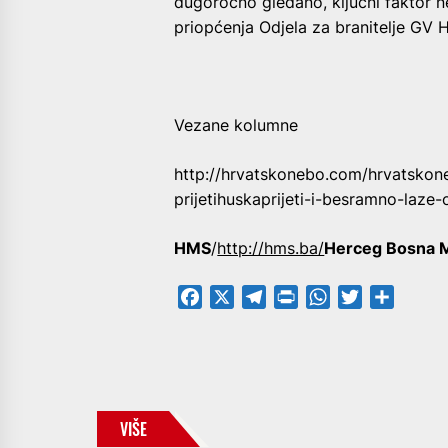
dugoročno gledano, ključni faktor nes
priopćenja Odjela za branitelje GV 
Vezane kolumne
http://hrvatskonebo.com/hrvatskon
prijetihuskaprijeti-i-besramno-laze
HMS
/
http://hms.ba/
Herceg Bosna M
Facebook
X
Telegram
PrintFriendly
WhatsApp
Twitter
Share
VIŠE