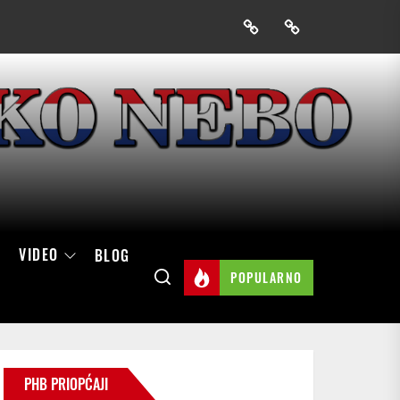
Prijavak
Skini
mobilnu
aplikaciju
Hrvatskog
neba
VIDEO
BLOG
POPULARNO
PHB PRIOPĆAJI