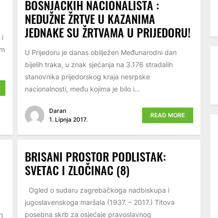
BOŠNJAČKIH NACIONALISTA :
NEDUŽNE ŽRTVE U KAZANIMA
JEDNAKE SU ŽRTVAMA U PRIJEDORU!
 i
em
U Prijedoru je danas obilježen Međunarodni dan
bijelih traka, u znak sjećanja na 3.176 stradalih
stanovnika prijedorskog kraja nesrpske
nacionalnosti, među kojima je bilo i...
Daran
READ MORE
1. Lipnja 2017.
BRISANI PROSTOR PODLISTAK:
SVETAC I ZLOČINAC (8)
Ogled o sudaru zagrebačkoga nadbiskupa i
jugoslavenskoga maršala (1937. – 2017.) Titova
posebna skrb za osjećaje pravoslavnog
O