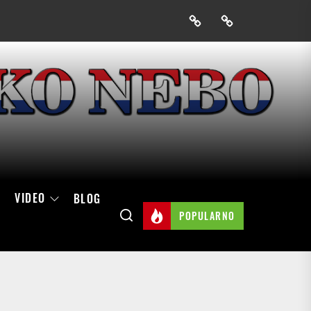
Prijavak
Skini
mobilnu
aplikaciju
Hrvatskog
neba
VIDEO
BLOG
POPULARNO