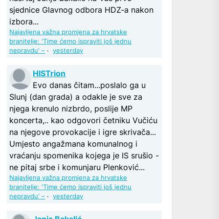
sjednice Glavnog odbora HDZ-a nakon
izbora...
Najavljena važna promjena za hrvatske
branitelje: 'Time ćemo ispraviti još jednu
nepravdu' –
·
yesterday
HISTrion
Evo danas čitam...poslalo ga u
Slunj (dan grada) a odakle je sve za
njega krenulo nizbrdo, poslije MP
koncerta,.. kao odgovori četniku Vučiću
na njegove provokacije i igre skrivača...
Umjesto angažmana komunalnog i
vraćanju spomenika kojega je IS srušio -
ne pitaj srbe i komunjaru Plenković...
Najavljena važna promjena za hrvatske
branitelje: 'Time ćemo ispraviti još jednu
nepravdu' –
·
yesterday
Janja Bakalić