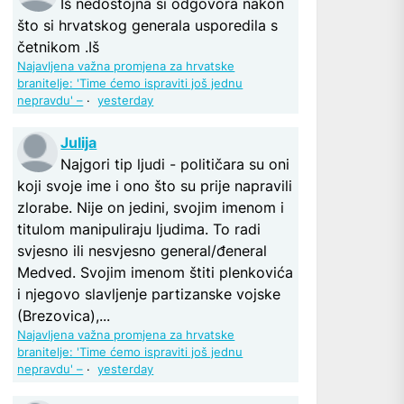
Iš nedostojna si odgovora nakon
što si hrvatskog generala usporedila s
četnikom .Iš
Najavljena važna promjena za hrvatske
branitelje: 'Time ćemo ispraviti još jednu
nepravdu' –
·
yesterday
Julija
Najgori tip ljudi - političara su oni
koji svoje ime i ono što su prije napravili
zlorabe. Nije on jedini, svojim imenom i
titulom manipuliraju ljudima. To radi
svjesno ili nesvjesno general/đeneral
Medved. Svojim imenom štiti plenkovića
i njegovo slavljenje partizanske vojske
(Brezovica),...
Najavljena važna promjena za hrvatske
branitelje: 'Time ćemo ispraviti još jednu
nepravdu' –
·
yesterday