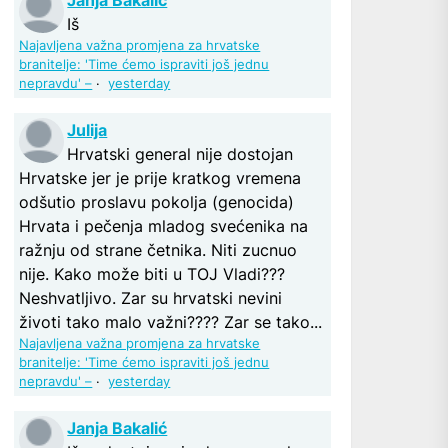
Iš
Najavljena važna promjena za hrvatske
branitelje: 'Time ćemo ispraviti još jednu
nepravdu' –
·
yesterday
Julija
Hrvatski general nije dostojan
Hrvatske jer je prije kratkog vremena
odšutio proslavu pokolja (genocida)
Hrvata i pečenja mladog svećenika na
ražnju od strane četnika. Niti zucnuo
nije. Kako može biti u TOJ Vladi???
Neshvatljivo. Zar su hrvatski nevini
životi tako malo važni???? Zar se tako...
Najavljena važna promjena za hrvatske
branitelje: 'Time ćemo ispraviti još jednu
nepravdu' –
·
yesterday
Janja Bakalić