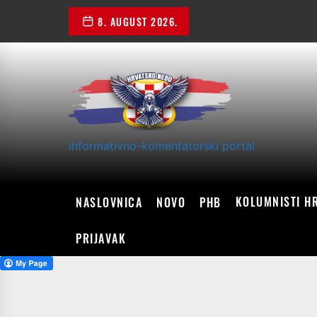
Skip
8. AUGUST 2026.
to
the
content
Informativno-komentatorski portal
KOLUMNISTI H
NASLOVNICA
NOVO
PHB
PRIJAVAK