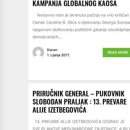
KAMPANJA GLOBALNOG KAOSA
Nedavno nam je skrenuta pažnja na vrlo kritičan
članak Caroline B. Glick o djelovanju Georga Sorosa
njegovom oblikovanju političkih gibanja zlorabljenj
demokratskih...
Daran
READ MORE
1. Lipnja 2017.
PRIRUČNIK GENERAL – PUKOVNIK
SLOBODAN PRALJAK : 13. PREVARE
ALIJE IZETBEGOVIĆA
13. PREVARE ALIJE IZETBEGOVIĆA IZIGRAO JE
SVE PLANOVE MEĐUNARODNE ZAJEDNICE, A BIL