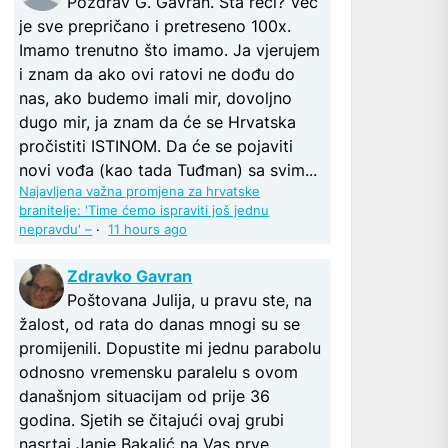
Pozdrav G. Gavran. Šta reći? Već
je sve prepričano i pretreseno 100x.
Imamo trenutno što imamo. Ja vjerujem
i znam da ako ovi ratovi ne dođu do
nas, ako budemo imali mir, dovoljno
dugo mir, ja znam da će se Hrvatska
pročistiti ISTINOM. Da će se pojaviti
novi vođa (kao tada Tuđman) sa svim...
Najavljena važna promjena za hrvatske
branitelje: 'Time ćemo ispraviti još jednu
nepravdu' –
·
11 hours ago
Zdravko Gavran
Poštovana Julija, u pravu ste, na
žalost, od rata do danas mnogi su se
promijenili. Dopustite mi jednu parabolu
odnosno vremensku paralelu s ovom
današnjom situacijam od prije 36
godina. Sjetih se čitajući ovaj grubi
nasrtaj Janje Bakalić na Vas prve