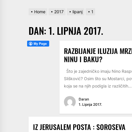
Home
2017
lipanj
1
DAN:
1. LIPNJA 2017.
RAZBIJANJE ILUZIJA MRZ
NINU I BAKU?
Što je zajedničko imaju Nino Raspu
Slišković? Osim što su Mostarci, pov
koja se na njih podigla iz različitih...
Daran
1. Lipnja 2017.
IZ JERUSALEM POSTA : SOROSEVA