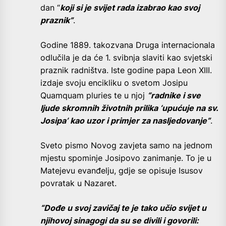
dan “
koji si je svijet rada izabrao kao svoj
praznik”
.
Godine 1889. takozvana Druga internacionala
odlučila je da će 1. svibnja slaviti kao svjetski
praznik radništva. Iste godine papa Leon XIII.
izdaje svoju encikliku o svetom Josipu
Quamquam pluries te u njoj
“radnike i sve
ljude skromnih životnih prilika ‘upućuje na sv.
Josipa’ kao uzor i primjer za nasljedovanje”
.
Sveto pismo Novog zavjeta samo na jednom
mjestu spominje Josipovo zanimanje. To je u
Matejevu evanđelju, gdje se opisuje Isusov
povratak u Nazaret.
“Dođe u svoj zavičaj te je tako učio svijet u
njihovoj sinagogi da su se divili i govorili: