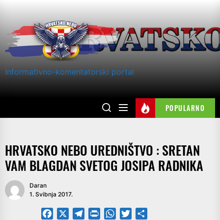
Skip
to
the
content
Informativno-komentatorski portal
POPULARNO
HRVATSKO NEBO UREDNIŠTVO : SRETAN
VAM BLAGDAN SVETOG JOSIPA RADNIKA
Daran
1. Svibnja 2017.
Facebook
X
Telegram
PrintFriendly
WhatsApp
Twitter
Share