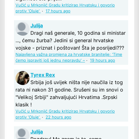
Vučić u Mrkonjić Gradu kritizirao Hrvatsku i govorio
protiv ‘Oluje’
·
17 hours ago
Julija
Dragi naš generale, 10 godina si ministar
..., ćemu žurba? Jedini si general hrvatske
vojske - priznat i poštovan! Šta je posrijedi???
Najavljena važna promjena za hrvatske branitelje: 'Time
ćemo ispraviti još jednu nepravdu' –
·
19 hours ago
Tyrex Rex
Srbija još uvijek ništa nije naučila iz tog
rata ni nakon 31 godine. Srušeni su im snovi o
"Velikoj Srbiji" zahvaljujući Hrvatima .Srpski
klasik !
Vučić u Mrkonjić Gradu kritizirao Hrvatsku i govorio
protiv ‘Oluje’
·
22 hours ago
Julija