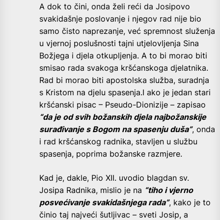
A dok to čini, onda želi reći da Josipovo
svakidašnje poslovanje i njegov rad nije bio
samo čisto naprezanje, već spremnost služenja
u vjernoj poslušnosti tajni utjelovljenja Sina
Božjega i djela otkupljenja. A to bi morao biti
smisao rada svakoga kršćanskoga djelatnika.
Rad bi morao biti apostolska služba, suradnja
s Kristom na djelu spasenja.I ako je jedan stari
kršćanski pisac – Pseudo-Dionizije – zapisao
“da je od svih božanskih djela najbožanskije
surađivanje s Bogom na spasenju duša”
, onda
i rad kršćanskog radnika, stavljen u službu
spasenja, poprima božanske razmjere.
Kad je, dakle, Pio XII. uvodio blagdan sv.
Josipa Radnika, mislio je na
“tiho i vjerno
posvećivanje svakidašnjega rada”
, kako je to
činio taj najveći šutljivac – sveti Josip, a