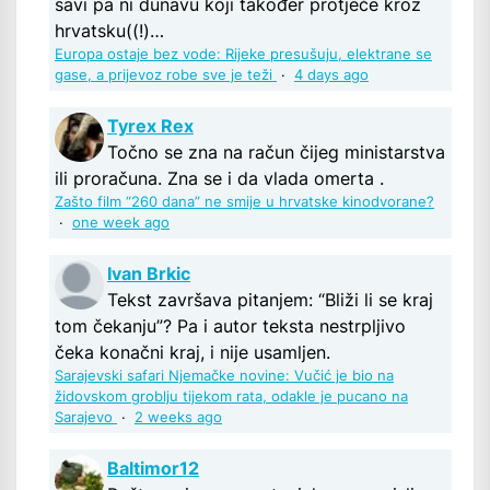
savi pa ni dunavu koji također protječe kroz
hrvatsku((!)…
Europa ostaje bez vode: Rijeke presušuju, elektrane se
gase, a prijevoz robe sve je teži
·
4 days ago
Tyrex Rex
Točno se zna na račun čijeg ministarstva
ili proračuna. Zna se i da vlada omerta .
Zašto film “260 dana” ne smije u hrvatske kinodvorane?
·
one week ago
Ivan Brkic
Tekst završava pitanjem: “Bliži li se kraj
tom čekanju”? Pa i autor teksta nestrpljivo
čeka konačni kraj, i nije usamljen.
Sarajevski safari Njemačke novine: Vučić je bio na
židovskom groblju tijekom rata, odakle je pucano na
Sarajevo
·
2 weeks ago
Baltimor12