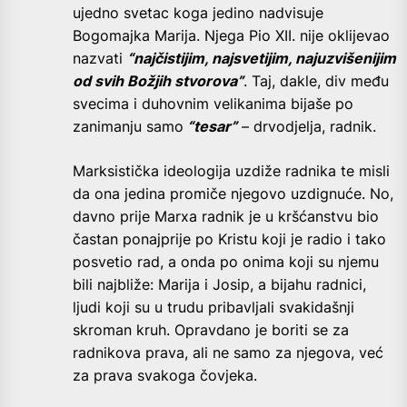
ujedno svetac koga jedino nadvisuje
Bogomajka Marija. Njega Pio XII. nije oklijevao
nazvati
“najčistijim, najsvetijim, najuzvišenijim
od svih Božjih stvorova”
. Taj, dakle, div među
svecima i duhovnim velikanima bijaše po
zanimanju samo
“tesar”
– drvodjelja, radnik.
Marksistička ideologija uzdiže radnika te misli
da ona jedina promiče njegovo uzdignuće. No,
davno prije Marxa radnik je u kršćanstvu bio
častan ponajprije po Kristu koji je radio i tako
posvetio rad, a onda po onima koji su njemu
bili najbliže: Marija i Josip, a bijahu radnici,
ljudi koji su u trudu pribavljali svakidašnji
skroman kruh. Opravdano je boriti se za
radnikova prava, ali ne samo za njegova, već
za prava svakoga čovjeka.