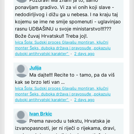
Pozdrav! Ma znam ja to, samo
ponavljam gradivo. Vi za vi onih koji slave -
nedodirljivog i dižu ga u nebesa. I na kraju taj
kojemu se ime ne smije spomenuti - uglavinjao
rasnu UDBAŠINU u svoje ministarstvo!!!???
Bože čuvaj Hrvatsku!! Treba joj!.
Ivica Šola: Sudski proces Glavašu montiran, ključni
monter Šeks, duboka država i pravosuđe „pokazuju
duboki antihrvatski karakter“
·
2 days ago
Julija
Ma dajte!!! Recite to - tamo, pa da viš
kak se brzo leti van ...
Ivica Šola: Sudski proces Glavašu montiran, ključni
monter Šeks, duboka država i pravosuđe „pokazuju
duboki antihrvatski karakter“
·
2 days ago
Ivan Brkic
Prema navodu u tekstu, Hrvatska je
izvanopasnosti, jer ni riječi o rijekama, dravi,