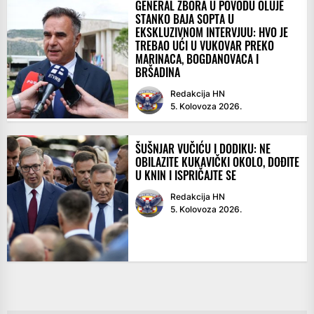
GENERAL ZBORA U POVODU OLUJE
STANKO BAJA SOPTA U
EKSKLUZIVNOM INTERVJUU: HVO JE
TREBAO UĆI U VUKOVAR PREKO
MARINACA, BOGDANOVACA I
BRŠADINA
Redakcija HN
5. Kolovoza 2026.
ŠUŠNJAR VUČIĆU I DODIKU: NE
OBILAZITE KUKAVIČKI OKOLO, DOĐITE
U KNIN I ISPRIČAJTE SE
Redakcija HN
5. Kolovoza 2026.