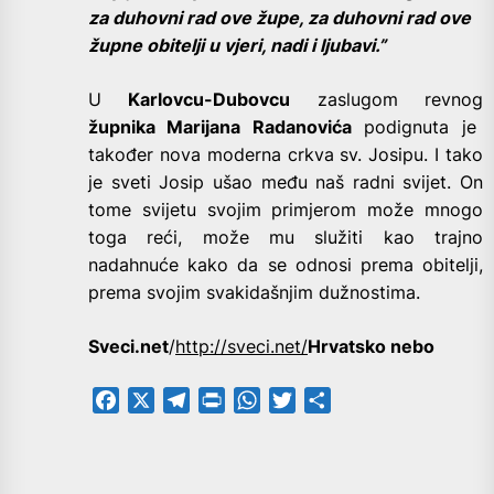
za duhovni rad ove župe, za duhovni rad ove
župne obitelji u vjeri, nadi i ljubavi.”
U
Karlovcu-Dubovcu
zaslugom revnog
župnika Marijana Radanovića
podignuta je
također nova moderna crkva sv. Josipu. I tako
je sveti Josip ušao među naš radni svijet. On
tome svijetu svojim primjerom može mnogo
toga reći, može mu služiti kao trajno
nadahnuće kako da se odnosi prema obitelji,
prema svojim svakidašnjim dužnostima.
Sveci.net
/
http://sveci.net/
Hrvatsko nebo
Facebook
X
Telegram
PrintFriendly
WhatsApp
Twitter
Share