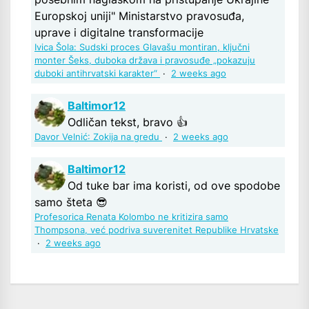
Europskoj uniji" Ministarstvo pravosuđa,
uprave i digitalne transformacije
Ivica Šola: Sudski proces Glavašu montiran, ključni
monter Šeks, duboka država i pravosuđe „pokazuju
duboki antihrvatski karakter“
·
2 weeks ago
Baltimor12
Odličan tekst, bravo 👍
Davor Velnić: Zokija na gredu
·
2 weeks ago
Baltimor12
Od tuke bar ima koristi, od ove spodobe
samo šteta 😎
Profesorica Renata Kolombo ne kritizira samo
Thompsona, već podriva suverenitet Republike Hrvatske
·
2 weeks ago