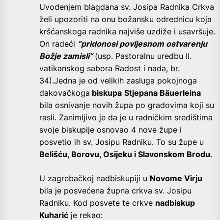
Uvođenjem blagdana sv. Josipa Radnika Crkva
želi upozoriti na onu božansku odrednicu koja
kršćanskoga radnika najviše uzdiže i usavršuje.
On radeći
“pridonosi povijesnom ostvarenju
Božje zamisli”
(usp. Pastoralnu uredbu II.
vatikanskog sabora Radost i nada, br.
34).Jedna je od velikih zasluga pokojnoga
đakovačkoga
biskupa
Stjepana Bäuerleina
bila osnivanje novih župa po gradovima koji su
rasli. Zanimljivo je da je u radničkim središtima
svoje biskupije osnovao 4 nove župe i
posvetio ih sv. Josipu Radniku. To su župe u
Belišću, Borovu, Osijeku i Slavonskom Brodu
.
U zagrebačkoj nadbiskupiji u
Novome Virju
bila je posvećena župna crkva sv. Josipu
Radniku. Kod posvete te crkve
nadbiskup
Kuharić
je rekao: