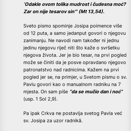
‘Odakle ovom tolika mudrost i čudesna moć?
Zar on nije tesarov sin'” (Mt 13,54).
Sveto pismo spominje Josipa poimence više
od 12 puta, a samo jedanput govori o njegovu
zanimanju. Ne navodi nam također ni jednu
jedinu njegovu riječ niti što kaže o svršetku
njegova života. Jer je bio tesar, na prvi pogled
može se činiti da je posve opravdano njegovo
patronatstvo nad radnicima. Kažem na prvi
pogled jer se, na primjer, u Svetom pismu o sv.
Pavlu govori kao o manualnom radniku na 7
mjesta. On sam piše
“da se mučio dan i noć”
(usp. 1 Sol 2,9).
Pa ipak Crkva ne postavlja svetog Pavla već
sv. Josipa za uzor radnikâ.