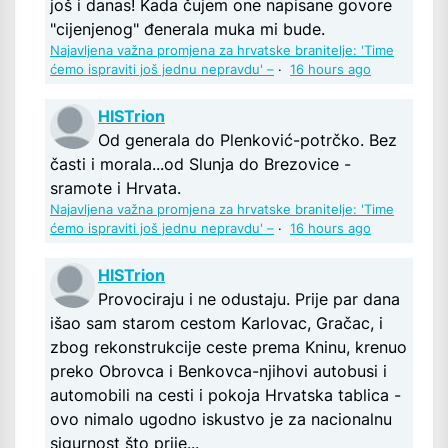
još i danas! Kada čujem one napisane govore
"cijenjenog" đenerala muka mi bude.
Najavljena važna promjena za hrvatske branitelje: 'Time
ćemo ispraviti još jednu nepravdu' –
·
16 hours ago
HISTrion
Od generala do Plenković-potrčko. Bez
časti i morala...od Slunja do Brezovice -
sramote i Hrvata.
Najavljena važna promjena za hrvatske branitelje: 'Time
ćemo ispraviti još jednu nepravdu' –
·
16 hours ago
HISTrion
Provociraju i ne odustaju. Prije par dana
išao sam starom cestom Karlovac, Gračac, i
zbog rekonstrukcije ceste prema Kninu, krenuo
preko Obrovca i Benkovca-njihovi autobusi i
automobili na cesti i pokoja Hrvatska tablica -
ovo nimalo ugodno iskustvo je za nacionalnu
sigurnost što prije...