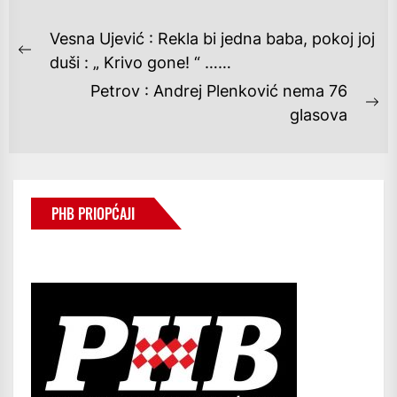
NAVIGACIJA
Vesna Ujević : Rekla bi jedna baba, pokoj joj
OBJAVA
Previous
duši : „ Krivo gone! “ ……
post:
Petrov : Andrej Plenković nema 76
Ne
glasova
po
PHB PRIOPĆAJI