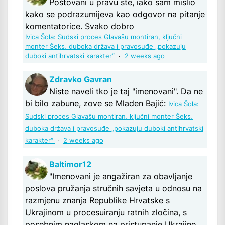
Poštovani u pravu ste, iako sam mislio
kako se podrazumijeva kao odgovor na pitanje
komentatorice. Svako dobro
Ivica Šola: Sudski proces Glavašu montiran, ključni
monter Šeks, duboka država i pravosuđe „pokazuju
duboki antihrvatski karakter“
·
2 weeks ago
Zdravko Gavran
Niste naveli tko je taj "imenovani". Da ne
bi bilo zabune, zove se Mladen Bajić:
Ivica Šola:
Sudski proces Glavašu montiran, ključni monter Šeks,
duboka država i pravosuđe „pokazuju duboki antihrvatski
karakter“
·
2 weeks ago
Baltimor12
"Imenovani je angažiran za obavljanje
poslova pružanja stručnih savjeta u odnosu na
razmjenu znanja Republike Hrvatske s
Ukrajinom u procesuiranju ratnih zločina, s
posebnim naglaskom na pristupanje Ukrajine