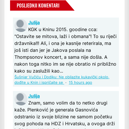
POSLJEDNJI KOMENTARI
Julija
KGK u Kninu 2015. goodine cca:
"Ostavite se mitova, laži i obmana"! To su riječi
državnika!!! Ali, i ona je kasnije reterirala, ma
još isti dan jer je Jakova poslala na
Thompsonov koncert, a sama nije došla. A
nakon toga nitko im se nije obratio ni približno
kako su zaslužili kao...
Šušnjar Vučiću i Dodiku: Ne obilazite kukavički okolo,
dođite u Knin i ispričajte se
·
15 hours ago
Julija
Znam, samo volim da to netko drugi
kaže. Plenković je generala Gasnovića
odstranio iz svoje blizine ne samom početku
svog pohoda na HDZ i Hrvatsku, a ovoga drži