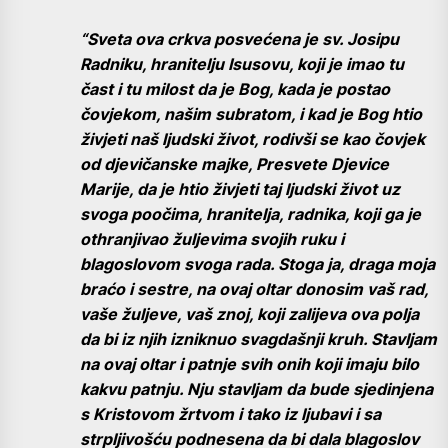
“Sveta ova crkva posvećena je sv. Josipu
Radniku, hranitelju Isusovu, koji je imao tu
čast i tu milost da je Bog, kada je postao
čovjekom, našim subratom, i kad je Bog htio
živjeti naš ljudski život, rodivši se kao čovjek
od djevičanske majke, Presvete Djevice
Marije, da je htio živjeti taj ljudski život uz
svoga poočima, hranitelja, radnika, koji ga je
othranjivao žuljevima svojih ruku i
blagoslovom svoga rada. Stoga ja, draga moja
braćo i sestre, na ovaj oltar donosim vaš rad,
vaše žuljeve, vaš znoj, koji zalijeva ova polja
da bi iz njih izniknuo svagdašnji kruh. Stavljam
na ovaj oltar i patnje svih onih koji imaju bilo
kakvu patnju. Nju stavljam da bude sjedinjena
s Kristovom žrtvom i tako iz ljubavi i sa
strpljivošću podnesena da bi dala blagoslov