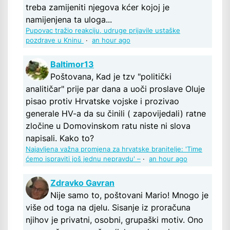
treba zamijeniti njegova kćer kojoj je
namijenjena ta uloga...
Pupovac tražio reakciju, udruge prijavile ustaške
pozdrave u Kninu
·
an hour ago
Baltimor13
Poštovana, Kad je tzv "politički
analitičar" prije par dana a uoči proslave Oluje
pisao protiv Hrvatske vojske i prozivao
generale HV-a da su činili ( zapovijedali) ratne
zločine u Domovinskom ratu niste ni slova
napisali. Kako to?
Najavljena važna promjena za hrvatske branitelje: 'Time
ćemo ispraviti još jednu nepravdu' –
·
an hour ago
Zdravko Gavran
Nije samo to, poštovani Mario! Mnogo je
više od toga na djelu. Sisanje iz proračuna
njihov je privatni, osobni, grupaški motiv. Ono