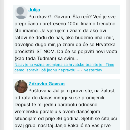
Julija
Pozdrav G. Gavran. Šta reći? Već je sve
prepričano i pretreseno 100x. Imamo trenutno
što imamo. Ja vjerujem i znam da ako ovi
ratovi ne dođu do nas, ako budemo imali mir,
dovoljno dugo mir, ja znam da će se Hrvatska
pročistiti ISTINOM. Da će se pojaviti novi vođa
(kao tada Tuđman) sa svim...
Najavljena važna promjena za hrvatske branitelje: 'Time
ćemo ispraviti još jednu nepravdu' –
·
yesterday
Zdravko Gavran
Poštovana Julija, u pravu ste, na žalost,
od rata do danas mnogi su se promijenili.
Dopustite mi jednu parabolu odnosno
vremensku paralelu s ovom današnjom
situacijam od prije 36 godina. Sjetih se čitajući
ovaj grubi nasrtaj Janje Bakalić na Vas prve