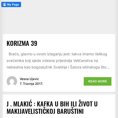
KORIZMA 39
Braćo, glavno u ovom izlaganju jest: takva imamo Velikog
svećenika koji sjede zdesna prijestolja Veličanstva na
nebesima kao bogoslužnik Svetinje i Šatora istinskoga što...
Vesna Ujevic
READ MORE
7. Travnja 2017.
J . MLAKIĆ : KAFKA U BIH ILI ŽIVOT U
MAKIJAVELISTIČKOJ BARUŠTINI