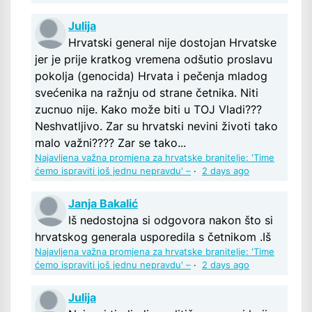
Julija
Hrvatski general nije dostojan Hrvatske
jer je prije kratkog vremena odšutio proslavu
pokolja (genocida) Hrvata i pečenja mladog
svećenika na ražnju od strane četnika. Niti
zucnuo nije. Kako može biti u TOJ Vladi???
Neshvatljivo. Zar su hrvatski nevini životi tako
malo važni???? Zar se tako...
Najavljena važna promjena za hrvatske branitelje: 'Time
ćemo ispraviti još jednu nepravdu' –
·
2 days ago
Janja Bakalić
Iš nedostojna si odgovora nakon što si
hrvatskog generala usporedila s četnikom .Iš
Najavljena važna promjena za hrvatske branitelje: 'Time
ćemo ispraviti još jednu nepravdu' –
·
2 days ago
Julija