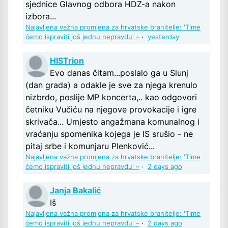
sjednice Glavnog odbora HDZ-a nakon
izbora...
Najavljena važna promjena za hrvatske branitelje: 'Time
ćemo ispraviti još jednu nepravdu' –
·
yesterday
HISTrion
Evo danas čitam...poslalo ga u Slunj
(dan grada) a odakle je sve za njega krenulo
nizbrdo, poslije MP koncerta,.. kao odgovori
četniku Vučiću na njegove provokacije i igre
skrivača... Umjesto angažmana komunalnog i
vraćanju spomenika kojega je IS srušio - ne
pitaj srbe i komunjaru Plenković...
Najavljena važna promjena za hrvatske branitelje: 'Time
ćemo ispraviti još jednu nepravdu' –
·
2 days ago
Janja Bakalić
Iš
Najavljena važna promjena za hrvatske branitelje: 'Time
ćemo ispraviti još jednu nepravdu' –
·
2 days ago