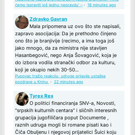
ćemo ispraviti još jednu nepravdu' –
·
18 minutes ago
Zdravko Gavran
Mala pripomena uz ovo što ste napisali,
zapravo asocijacija: Da je prethodno činjeno
ono što je branjivije (recimo, a ima toga još
jako mnogo, da za mimistra nije stavljen
Hasanbegović, nego Anja Šovagović, koja je
do izbora vodila stranački odbor za kulturu,
koji je okupio nekih 30-50...
Pupovac tražio reakciju, udruge prijavile ustaške
pozdrave u Kninu
·
22 minutes ago
Tyrex Rex
O politici financiranja SNV-a, Novosti,
"srpskih kulturnih centara" i sličnih interesnih
grupacija jugofiličara poput Documente ,
raznih udruga mogli bi romane pisati kao i
Čiča Obuljenu i njegovoj prijatelici Šuici koju