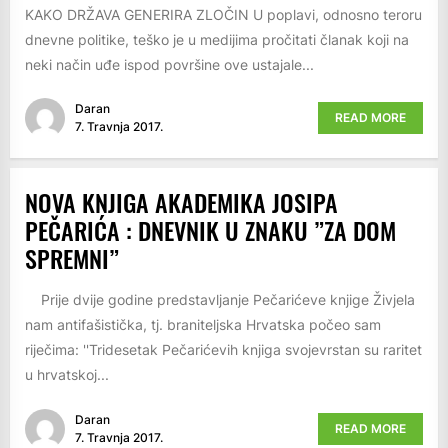
KAKO DRŽAVA GENERIRA ZLOČIN U poplavi, odnosno teroru
dnevne politike, teško je u medijima pročitati članak koji na
neki način uđe ispod površine ove ustajale...
Daran
READ MORE
7. Travnja 2017.
NOVA KNJIGA AKADEMIKA JOSIPA
PEČARIĆA : DNEVNIK U ZNAKU ”ZA DOM
SPREMNI”
Prije dvije godine predstavljanje Pečarićeve knjige Živjela
nam antifašistička, tj. braniteljska Hrvatska počeo sam
riječima: ''Tridesetak Pečarićevih knjiga svojevrstan su raritet
u hrvatskoj...
Daran
READ MORE
7. Travnja 2017.