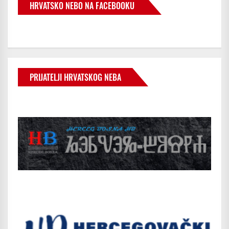
HRVATSKO NEBO NA FACEBOOKU
PRIJATELJI HRVATSKOG NEBA