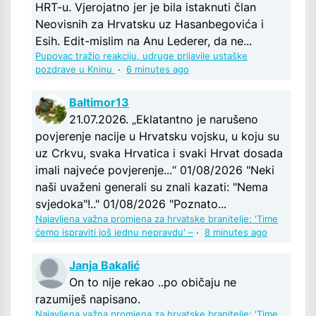
HRT-u. Vjerojatno jer je bila istaknuti član
Neovisnih za Hrvatsku uz Hasanbegovića i
Esih. Edit-mislim na Anu Lederer, da ne...
Pupovac tražio reakciju, udruge prijavile ustaške
pozdrave u Kninu
·
6 minutes ago
Baltimor13
21.07.2026. „Eklatantno je narušeno
povjerenje nacije u Hrvatsku vojsku, u koju su
uz Crkvu, svaka Hrvatica i svaki Hrvat dosada
imali najveće povjerenje...“ 01/08/2026 "Neki
naši uvaženi generali su znali kazati: "Nema
svjedoka"!.." 01/08/2026 "Poznato...
Najavljena važna promjena za hrvatske branitelje: 'Time
ćemo ispraviti još jednu nepravdu' –
·
8 minutes ago
Janja Bakalić
On to nije rekao ..po običaju ne
razumiješ napisano.
Najavljena važna promjena za hrvatske branitelje: 'Time