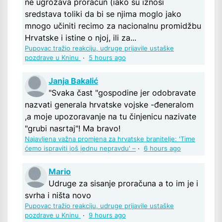
ne ugrožava proračun (iako su iznosi
sredstava toliki da bi se njima moglo jako
mnogo učiniti recimo za nacionalnu promidžbu
Hrvatske i istine o njoj, ili za...
Pupovac tražio reakciju, udruge prijavile ustaške
pozdrave u Kninu
·
5 hours ago
Janja Bakalić
"Svaka čast "gospodine jer odobravate
nazvati generala hrvatske vojske -đeneralom
,a moje upozoravanje na tu činjenicu nazivate
"grubi nasrtaj"! Ma bravo!
Najavljena važna promjena za hrvatske branitelje: 'Time
ćemo ispraviti još jednu nepravdu' –
·
6 hours ago
Mario
Udruge za sisanje proračuna a to im je i
svrha i ništa novo
Pupovac tražio reakciju, udruge prijavile ustaške
pozdrave u Kninu
·
9 hours ago