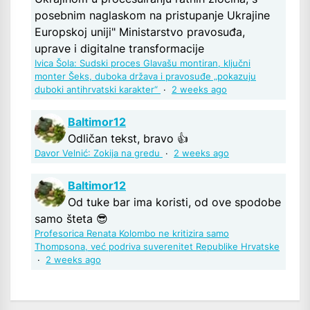
posebnim naglaskom na pristupanje Ukrajine
Europskoj uniji" Ministarstvo pravosuđa,
uprave i digitalne transformacije
Ivica Šola: Sudski proces Glavašu montiran, ključni
monter Šeks, duboka država i pravosuđe „pokazuju
duboki antihrvatski karakter“
·
2 weeks ago
Baltimor12
Odličan tekst, bravo 👍
Davor Velnić: Zokija na gredu
·
2 weeks ago
Baltimor12
Od tuke bar ima koristi, od ove spodobe
samo šteta 😎
Profesorica Renata Kolombo ne kritizira samo
Thompsona, već podriva suverenitet Republike Hrvatske
·
2 weeks ago