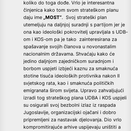
koliko do toga dođe. Vrlo je interesantna
činjenica kako tom svom strateškom planu
daju ime
„MOST“
. Svoj strateški plan
utemeljuju na daljnjoj suradnji s partijom jer je
ona kao ideološki pokrovitelj upravljala s UDB-
om i KOS-om pa je tako zainteresirana za
spašavanje svojih članova u novonastalim
nacionalnim državama. Shvaćaju kako će
jedino daljnjom zajedničkom suradnjom i
borbom uspjeti izbjeći kaznu za smaknuća
stotine tisuća ideoloških protivnika nakon II
svjetskog rata, kao i smaknuća političkih
emigranata širom svijeta. Upravo zahvaljujući
izradi tog strateškog plana UDBA i KOS uspjeli
su osigurali svoj bezbolni izlaz iz raspada
Jugoslavije, organizacijski ojačani i dobro
pripremljeni za nastavak djelovanja. Dio vrlo
kompromitirajuće arhive uspijevaju uništiti a