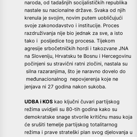
naroda, od tadašnjih socijalističkih republika
nastale su nacionalne države. Svaka od njih
krenula je svojim, novim putem uobličujući
svoje zakonodavstvo i institucije. Proces
razdruživanja nije bio jednak za sve, a isto
tako i posljedice tog procesa. Tijekom
agresije srbočetničkih hordi i takozvane JNA
na Sloveniju, Hrvatsku te Bosnu i Hercegovinu
počinjeni su stravični ratni zločini, nastala su
silna razaranjima, što je naravno dovelo do
međunacionalnog nepovjerenja koje ne
jenjava ni 27 godina nakon sukoba.
UDBA i KOS
kao ključni čuvari partijskog
režima uvidjeli su 80-tih godina kako su
demokratske snage stvorile kritičnu masu koja
će srušiti temelje partijskog totalitarnog
režima i prave strateški plan svog djelovanja u