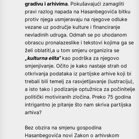
gradivu i arhivima
. Pokušavajući zamagliti
pravi razlog napada na Hasanbegovića bitku
protiv njega usmjeravaju na njegove odluke
vezane uz područje kulture i financiranje
nevladinih udruga. Odmah se po uhodanom
obrascu pronalazeslike i tekstovi kojima ga se
želi oblatiti,a u tom smjeru organizira se
„kulturna elita“
kao podrška za njegovo
smjenjivanje. Očito je kako nastaje strah od
otkrivanja podataka iz partijske arhive koji bi
trebali bili temelj za rasvjetljavanje (lustraciju),
a isto tako i podizanje optužnica za počinitelje
politički motiviranih zločina. Preko 75 godina
intrigantno je pitanje što nam skriva partijska
arhiva?
Bez obzira na smjenu gospodina
Hasanbegovića novi Zakon o arhivskom