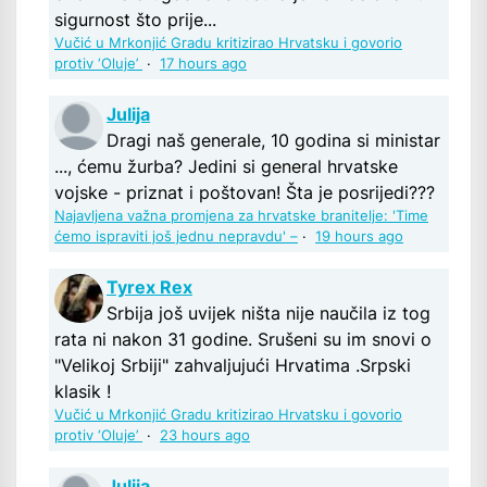
sigurnost što prije...
Vučić u Mrkonjić Gradu kritizirao Hrvatsku i govorio
protiv ‘Oluje’
·
17 hours ago
Julija
Dragi naš generale, 10 godina si ministar
..., ćemu žurba? Jedini si general hrvatske
vojske - priznat i poštovan! Šta je posrijedi???
Najavljena važna promjena za hrvatske branitelje: 'Time
ćemo ispraviti još jednu nepravdu' –
·
19 hours ago
Tyrex Rex
Srbija još uvijek ništa nije naučila iz tog
rata ni nakon 31 godine. Srušeni su im snovi o
"Velikoj Srbiji" zahvaljujući Hrvatima .Srpski
klasik !
Vučić u Mrkonjić Gradu kritizirao Hrvatsku i govorio
protiv ‘Oluje’
·
23 hours ago
Julija