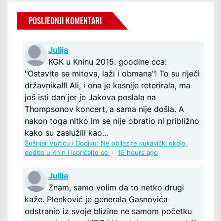
POSLJEDNJI KOMENTARI
Julija
KGK u Kninu 2015. goodine cca:
"Ostavite se mitova, laži i obmana"! To su riječi
državnika!!! Ali, i ona je kasnije reterirala, ma
još isti dan jer je Jakova poslala na
Thompsonov koncert, a sama nije došla. A
nakon toga nitko im se nije obratio ni približno
kako su zaslužili kao...
Šušnjar Vučiću i Dodiku: Ne obilazite kukavički okolo,
dođite u Knin i ispričajte se
·
15 hours ago
Julija
Znam, samo volim da to netko drugi
kaže. Plenković je generala Gasnovića
odstranio iz svoje blizine ne samom početku