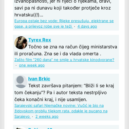
izvanopasnosti, jer ni riječi o rijekama, dravi,
savi pa ni dunavu koji također protječe kroz
hrvatsku((!)…
Europa ostaje bez vode: Rijeke presušuju, elektrane se
gase, a prijevoz robe sve je teži
·
4 days ago
Tyrex Rex
Točno se zna na račun čijeg ministarstva
ili proračuna. Zna se i da vlada omerta .
Zašto film “260 dana” ne smije u hrvatske kinodvorane?
·
one week ago
Ivan Brkic
Tekst završava pitanjem: “Bliži li se kraj
tom čekanju”? Pa i autor teksta nestrpljivo
čeka konačni kraj, i nije usamljen.
Sarajevski safari Njemačke novine: Vučić je bio na
židovskom groblju tijekom rata, odakle je pucano na
Sarajevo
·
2 weeks ago