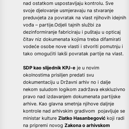
nad ostatkom uspostavljaju kontrolu. Sve
svoje djelovanje usmjeravaju na stvaranje
preduvjeta za povratak na vlast njihovih idejnih
vođa – partije.Odjeli tajnih službi za
dezinformiranje fabriciraju i puštaju u opticaj
čitav niz dokumenata kojima treba difamirati
vodeće osobe nove vlasti i stvoriti pomutnju i
tako omogućiti lakši povratak partije na vlast.
SDP kao slijednik KPJ-e
je u novim
okolnostima prisiljen predati svu
dokumentaciju u Državni arhiv no i dalje
nekom suludom logikom zadržava ekskluzivno
pravo nad izdavanjem dokumenata partijske
arhive. Kao glavna smetnja njihove daljnje
kontrole nad arhivskim gradivom pojavljuje se
ministar kulture
Zlatko Hasanbegović
koji radi
na pripremi novog
Zakona o arhivskom