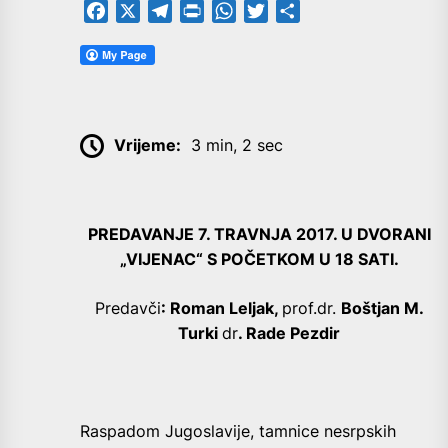
Facebook
X
Telegram
PrintFriendly
WhatsApp
Twitter
Share
Vrijeme:
3 min, 2 sec
PREDAVANJE 7. TRAVNJA 2017. U DVORANI
„VIJENAC“ S POČETKOM U 18 SATI.
Predavči
: Roman Leljak,
prof.dr.
Boštjan M.
Turki
dr
. Rade Pezdir
Raspadom Jugoslavije, tamnice nesrpskih