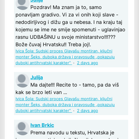
Pozdrav! Ma znam ja to, samo
ponavljam gradivo. Vi za vi onih koji slave -
nedodirljivog i dižu ga u nebesa. I na kraju taj
kojemu se ime ne smije spomenuti - uglavinjao
rasnu UDBAŠINU u svoje ministarstvo!!!???
Bože čuvaj Hrvatsku!! Treba joj!.
Ivica Šola: Sudski proces Glavašu montiran, ključni
monter Šeks, duboka država i pravosuđe „pokazuju
duboki antihrvatski karakter“
·
2 days ago
Julija
Ma dajte!!! Recite to - tamo, pa da viš
kak se brzo leti van ...
Ivica Šola: Sudski proces Glavašu montiran, ključni
monter Šeks, duboka država i pravosuđe „pokazuju
duboki antihrvatski karakter“
·
2 days ago
Ivan Brkic
Prema navodu u tekstu, Hrvatska je