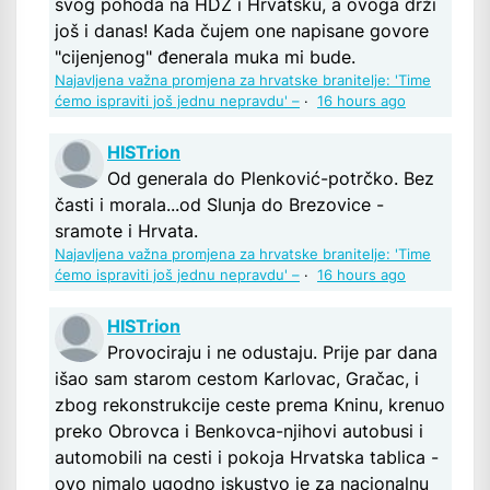
svog pohoda na HDZ i Hrvatsku, a ovoga drži
još i danas! Kada čujem one napisane govore
"cijenjenog" đenerala muka mi bude.
Najavljena važna promjena za hrvatske branitelje: 'Time
ćemo ispraviti još jednu nepravdu' –
·
16 hours ago
HISTrion
Od generala do Plenković-potrčko. Bez
časti i morala...od Slunja do Brezovice -
sramote i Hrvata.
Najavljena važna promjena za hrvatske branitelje: 'Time
ćemo ispraviti još jednu nepravdu' –
·
16 hours ago
HISTrion
Provociraju i ne odustaju. Prije par dana
išao sam starom cestom Karlovac, Gračac, i
zbog rekonstrukcije ceste prema Kninu, krenuo
preko Obrovca i Benkovca-njihovi autobusi i
automobili na cesti i pokoja Hrvatska tablica -
ovo nimalo ugodno iskustvo je za nacionalnu