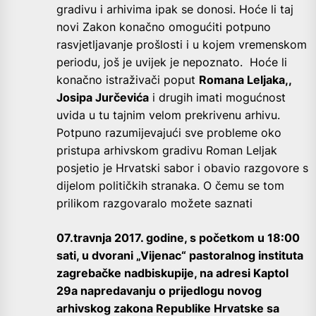
gradivu i arhivima ipak se donosi. Hoće li taj
novi Zakon konačno omogućiti potpuno
rasvjetljavanje prošlosti i u kojem vremenskom
periodu, još je uvijek je nepoznato. Hoće li
konačno istraživači poput
Romana Leljaka,,
Josipa Jurčevića
i drugih imati mogućnost
uvida u tu tajnim velom prekrivenu arhivu.
Potpuno razumijevajući sve probleme oko
pristupa arhivskom gradivu Roman Leljak
posjetio je Hrvatski sabor i obavio razgovore s
dijelom političkih stranaka. O čemu se tom
prilikom razgovaralo možete saznati
07.travnja 2017. godine, s početkom u 18:00
sati, u dvorani „Vijenac“ pastoralnog instituta
zagrebačke nadbiskupije, na adresi Kaptol
29a napredavanju o prijedlogu novog
arhivskog zakona Republike Hrvatske sa