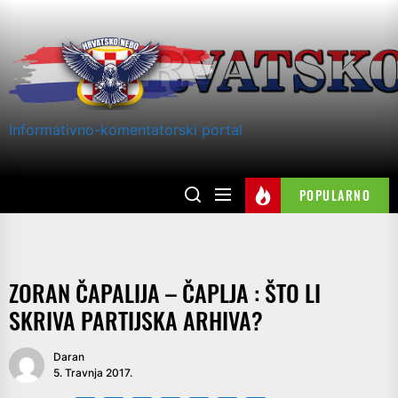
Skip
to
the
content
Informativno-komentatorski portal
POPULARNO
ZORAN ČAPALIJA – ČAPLJA : ŠTO LI
SKRIVA PARTIJSKA ARHIVA?
Daran
5. Travnja 2017.