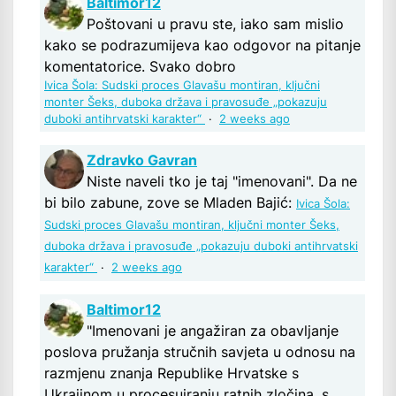
Baltimor12
Poštovani u pravu ste, iako sam mislio
kako se podrazumijeva kao odgovor na pitanje
komentatorice. Svako dobro
Ivica Šola: Sudski proces Glavašu montiran, ključni
monter Šeks, duboka država i pravosuđe „pokazuju
duboki antihrvatski karakter“
·
2 weeks ago
Zdravko Gavran
Niste naveli tko je taj "imenovani". Da ne
bi bilo zabune, zove se Mladen Bajić:
Ivica Šola:
Sudski proces Glavašu montiran, ključni monter Šeks,
duboka država i pravosuđe „pokazuju duboki antihrvatski
karakter“
·
2 weeks ago
Baltimor12
"Imenovani je angažiran za obavljanje
poslova pružanja stručnih savjeta u odnosu na
razmjenu znanja Republike Hrvatske s
Ukrajinom u procesuiranju ratnih zločina, s