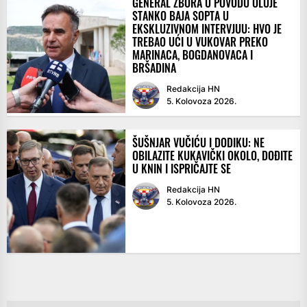
GENERAL ZBORA U POVODU OLUJE
STANKO BAJA SOPTA U
EKSKLUZIVNOM INTERVJUU: HVO JE
TREBAO UĆI U VUKOVAR PREKO
MARINACA, BOGDANOVACA I
BRŠADINA
Redakcija HN
5. Kolovoza 2026.
ŠUŠNJAR VUČIĆU I DODIKU: NE
OBILAZITE KUKAVIČKI OKOLO, DOĐITE
U KNIN I ISPRIČAJTE SE
Redakcija HN
5. Kolovoza 2026.