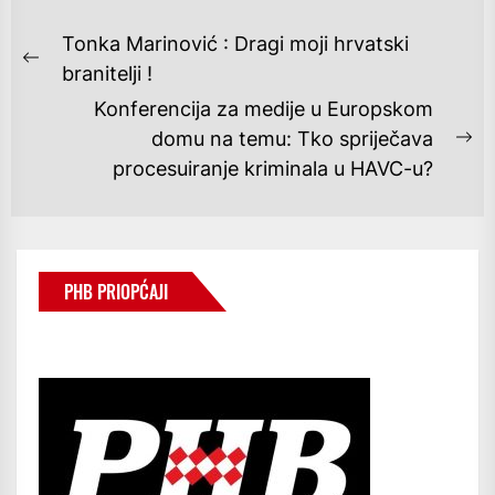
NAVIGACIJA
Tonka Marinović : Dragi moji hrvatski
OBJAVA
Previous
branitelji !
post:
Konferencija za medije u Europskom
domu na temu: Tko spriječava
Ne
procesuiranje kriminala u HAVC-u?
po
PHB PRIOPĆAJI