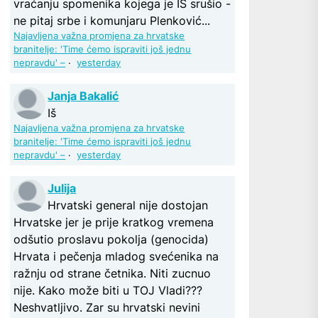
vraćanju spomenika kojega je IS srušio -
ne pitaj srbe i komunjaru Plenković...
Najavljena važna promjena za hrvatske
branitelje: 'Time ćemo ispraviti još jednu
nepravdu' –
·
yesterday
Janja Bakalić
Iš
Najavljena važna promjena za hrvatske
branitelje: 'Time ćemo ispraviti još jednu
nepravdu' –
·
yesterday
Julija
Hrvatski general nije dostojan
Hrvatske jer je prije kratkog vremena
odšutio proslavu pokolja (genocida)
Hrvata i pečenja mladog svećenika na
ražnju od strane četnika. Niti zucnuo
nije. Kako može biti u TOJ Vladi???
Neshvatljivo. Zar su hrvatski nevini