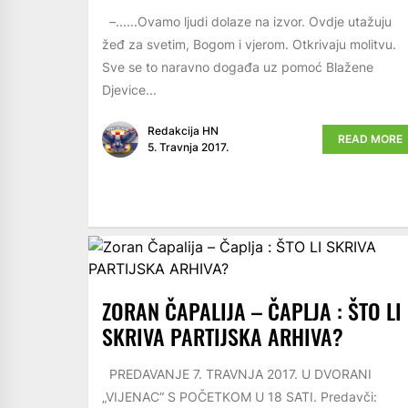
–......Ovamo ljudi dolaze na izvor. Ovdje utažuju
žeđ za svetim, Bogom i vjerom. Otkrivaju molitvu.
Sve se to naravno događa uz pomoć Blažene
Djevice...
Redakcija HN
READ MORE
5. Travnja 2017.
ZORAN ČAPALIJA – ČAPLJA : ŠTO LI
SKRIVA PARTIJSKA ARHIVA?
PREDAVANJE 7. TRAVNJA 2017. U DVORANI
„VIJENAC“ S POČETKOM U 18 SATI. Predavči: