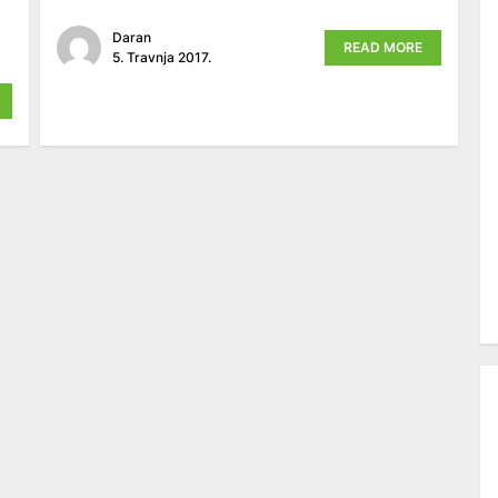
Daran
READ MORE
5. Travnja 2017.