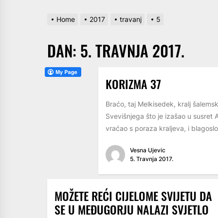
Home
2017
travanj
5
DAN:
5. TRAVNJA 2017.
KORIZMA 37
Braćo, taj Melkisedek, kralj šalems
Svevišnjega što je izašao u susret 
vraćao s poraza kraljeva, i blagoslo
Vesna Ujevic
5. Travnja 2017.
MOŽETE REĆI CIJELOME SVIJETU DA
SE U MEĐUGORJU NALAZI SVJETLO