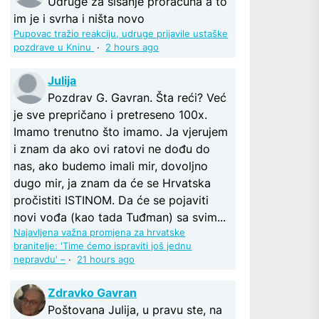
Udruge za sisanje proračuna a to
im je i svrha i ništa novo
Pupovac tražio reakciju, udruge prijavile ustaške
pozdrave u Kninu
·
2 hours ago
Julija
Pozdrav G. Gavran. Šta reći? Već
je sve prepričano i pretreseno 100x.
Imamo trenutno što imamo. Ja vjerujem
i znam da ako ovi ratovi ne dođu do
nas, ako budemo imali mir, dovoljno
dugo mir, ja znam da će se Hrvatska
pročistiti ISTINOM. Da će se pojaviti
novi vođa (kao tada Tuđman) sa svim...
Najavljena važna promjena za hrvatske
branitelje: 'Time ćemo ispraviti još jednu
nepravdu' –
·
21 hours ago
Zdravko Gavran
Poštovana Julija, u pravu ste, na