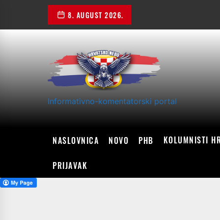
Skip
8. AUGUST 2026.
to
the
content
Informativno-komentatorski portal
KOLUMNISTI H
NASLOVNICA
NOVO
PHB
PRIJAVAK