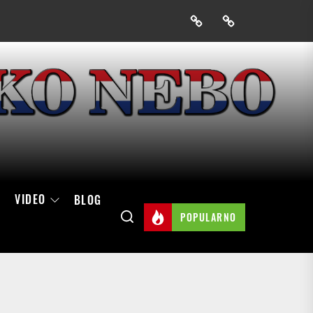
Prijavak
Skini
mobilnu
aplikaciju
Hrvatskog
neba
VIDEO
BLOG
POPULARNO