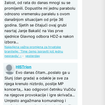
žalost, od rata do danas mnogi su se
promijenili. Dopustite mi jednu parabolu
odnosno vremensku paralelu s ovom
današnjom situacijam od prije 36
godina. Sjetih se čitajući ovaj grubi
nasrtaj Janje Bakalić na Vas prve
sjednice Glavnog odbora HDZ-a nakon
izbora...
Najavljena važna promjena za hrvatske
branitelje: 'Time ćemo ispraviti još jednu
nepravdu' –
·
yesterday
HISTrion
Evo danas čitam...poslalo ga u
Slunj (dan grada) a odakle je sve za
njega krenulo nizbrdo, poslije MP
koncerta,.. kao odgovori četniku Vučiću
na njegove provokacije i igre skrivača...
Umjesto angažmana komunalnog i