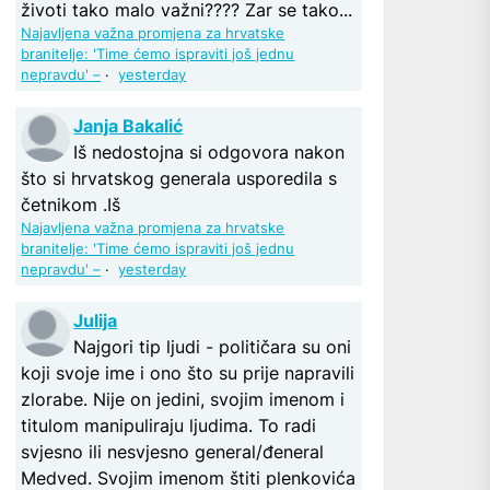
životi tako malo važni???? Zar se tako...
Najavljena važna promjena za hrvatske
branitelje: 'Time ćemo ispraviti još jednu
nepravdu' –
·
yesterday
Janja Bakalić
Iš nedostojna si odgovora nakon
što si hrvatskog generala usporedila s
četnikom .Iš
Najavljena važna promjena za hrvatske
branitelje: 'Time ćemo ispraviti još jednu
nepravdu' –
·
yesterday
Julija
Najgori tip ljudi - političara su oni
koji svoje ime i ono što su prije napravili
zlorabe. Nije on jedini, svojim imenom i
titulom manipuliraju ljudima. To radi
svjesno ili nesvjesno general/đeneral
Medved. Svojim imenom štiti plenkovića