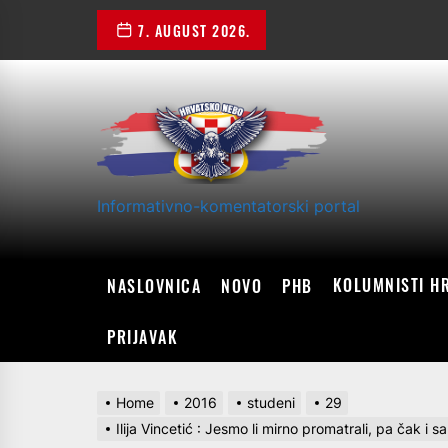
Skip
7. AUGUST 2026.
to
the
content
Informativno-komentatorski portal
KOLUMNISTI H
NASLOVNICA
NOVO
PHB
PRIJAVAK
Home
2016
studeni
29
Ilija Vincetić : Jesmo li mirno promatrali, pa čak i 