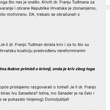
ga što nas je snašlo. Kriviti dr. Franju Tuđmana za
tvaranje i obrane Republike Hrvatske je zlonamjerno,
ilo motivirano. DA, trebalo se obračunati s
!
Je li dr. Franjo Tuđman doista kriv i za to što su
uhrvatsku koaliciju predvođenu nereformiranim
a ikakve primisli o krivnji, onda je kriv zbog toga
će pristajemo razgovarati o tome!! Je li dr. Franjo
irao Ivu Sanadera? Istina, Ivo Sanader je na čelo i
e se pokazalo hinjenog) Domoljublja!!