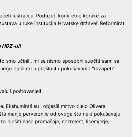
početi lustraciju. Poduzeti konkretne korake za
ustava u ruke institucija Hrvatske države!! Reformirati
u HDZ-u!!
 što smo učinili, mi se nismo sposobni suočiti sami sa
nego bježimo u prošlost i pokušavamo “razapeti”
alu i poštovanje!!
. Ekshumirali su i objesili mrtvo tijelo Olivera
išta manje perverznije od ovoga što neki pokušavaju
to riješiti naše promašaje, nezrelost, licemjerje,