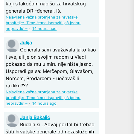
koji s lakoćom napišu za hrvatskog
generala DR -đeneral. Iš.
Najavljena važna promjena za hrvatske
branitelje: 'Time ćemo ispraviti još jednu
nepravdu' –
·
14 hours ago
Julija
Generala sam uvažavala jako kao
i sve, ali je on svojim radom u Vladi
pokazao da mu u miru nije ništa jasno.
Usporedi ga sa: Merčepom, Glavašom,
Norcem, Brodarcem - uočavaš li
razliku???
Najavljena važna promjena za hrvatske
branitelje: 'Time ćemo ispraviti još jednu
nepravdu' –
·
14 hours ago
Janja Bakalić
Budala si.. Aovaj portal bi trebao
štiti hrvatske generale od nezasluženih