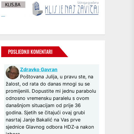
POSLJEDNJI KOMENTARI
Zdravko Gavran
Poštovana Julija, u pravu ste, na
žalost, od rata do danas mnogi su se
promijenili. Dopustite mi jednu parabolu
odnosno vremensku paralelu s ovom
današnjom situacijam od prije 36
godina. Sjetih se čitajući ovaj grubi
nasrtaj Janje Bakalić na Vas prve
sjednice Glavnog odbora HDZ-a nakon
izbora...