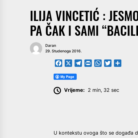
ILIJA VINCETIĆ : JES
PA ČAK I SAMI “BACIL
Daran
29. Studenoga 2016.
Facebook
X
Telegram
PrintFriendly
WhatsApp
Twitter
Share
Vrijeme:
2 min, 32 sec
U kontekstu ovoga što se događa dan