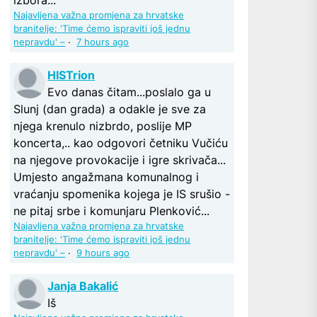
Najavljena važna promjena za hrvatske
branitelje: 'Time ćemo ispraviti još jednu
nepravdu' –
·
7 hours ago
HISTrion
Evo danas čitam...poslalo ga u
Slunj (dan grada) a odakle je sve za
njega krenulo nizbrdo, poslije MP
koncerta,.. kao odgovori četniku Vučiću
na njegove provokacije i igre skrivača...
Umjesto angažmana komunalnog i
vraćanju spomenika kojega je IS srušio -
ne pitaj srbe i komunjaru Plenković...
Najavljena važna promjena za hrvatske
branitelje: 'Time ćemo ispraviti još jednu
nepravdu' –
·
9 hours ago
Janja Bakalić
Iš