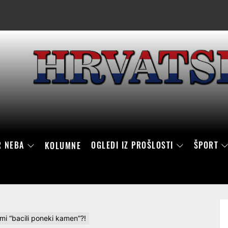
R NEBA
OGLEDI IZ PROŠLOSTI
ŠPORT
KOLUMNE
sami “bacili poneki kamen”?!