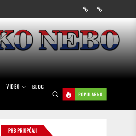
Prijavak
Skini
mobilnu
aplikaciju
Hrvatskog
neba
VIDEO
BLOG
POPULARNO
PHB PRIOPĆAJI