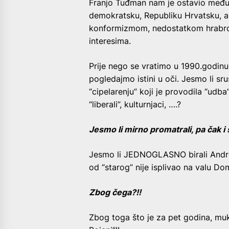
Franjo Tuđman nam je ostavio međun
demokratsku, Republiku Hrvatsku, a
konformizmom, nedostatkom hrabrosti,
interesima.
Prije nego se vratimo u 1990.godinu, i
pogledajmo istini u oči. Jesmo li sr
“cipelarenju” koji je provodila “udba”
“liberali”, kulturnjaci, ….?
Jesmo li mirno promatrali, pa čak i
Jesmo li JEDNOGLASNO birali Andrej
od “starog” nije isplivao na valu Do
Zbog čega?!!
Zbog toga što je za pet godina, mu