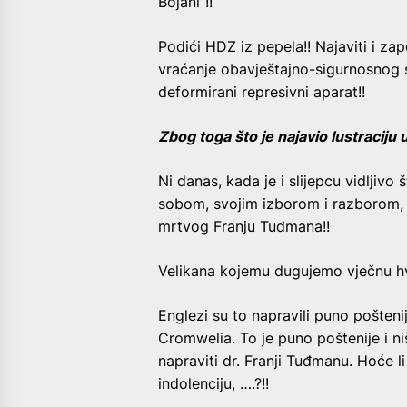
Bojani”!!
Podići HDZ iz pepela!! Najaviti i za
vraćanje obavještajno-sigurnosnog s
deformirani represivni aparat!!
Zbog toga što je najavio lustraciju 
Ni danas, kada je i slijepcu vidljivo
sobom, svojim izborom i razborom, 
mrtvog Franju Tuđmana!!
Velikana kojemu dugujemo vječnu hv
Englezi su to napravili puno poštenije
Cromwelia. To je puno poštenije i n
napraviti dr. Franji Tuđmanu. Hoće li 
indolenciju, ….?!!