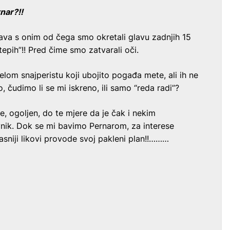
nar?!!
ava s onim od čega smo okretali glavu zadnjih 15
epih”!! Pred čime smo zatvarali oči.
jelom snajperistu koji ubojito pogađa mete, ali ih ne
o, čudimo li se mi iskreno, ili samo “reda radi”?
je, ogoljen, do te mjere da je čak i nekim
nik. Dok se mi bavimo Pernarom, za interese
sniji likovi provode svoj pakleni plan!!………