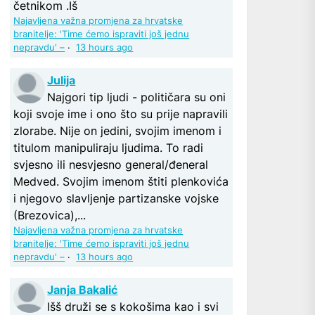
četnikom .Iš
Najavljena važna promjena za hrvatske
branitelje: 'Time ćemo ispraviti još jednu
nepravdu' –
·
13 hours ago
Julija
Najgori tip ljudi - političara su oni
koji svoje ime i ono što su prije napravili
zlorabe. Nije on jedini, svojim imenom i
titulom manipuliraju ljudima. To radi
svjesno ili nesvjesno general/đeneral
Medved. Svojim imenom štiti plenkovića
i njegovo slavljenje partizanske vojske
(Brezovica),...
Najavljena važna promjena za hrvatske
branitelje: 'Time ćemo ispraviti još jednu
nepravdu' –
·
13 hours ago
Janja Bakalić
Išš druži se s kokošima kao i svi