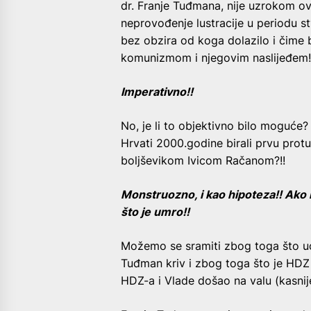
dr. Franje Tuđmana, nije uzrokom ovo
neprovođenje lustracije u periodu s
bez obzira od koga dolazilo i čime b
komunizmom i njegovim naslijeđem
Imperativno!!
No, je li to objektivno bilo moguće? 
Hrvati 2000.godine birali prvu prot
boljševikom Ivicom Račanom?!!
Monstruozno, i kao hipoteza!! Ako im
što je umro!!
Možemo se sramiti zbog toga što uop
Tuđman kriv i zbog toga što je HDZ b
HDZ-a i Vlade došao na valu (kasnij