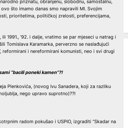
arodno priznatu, obranjenu, slobodnu, samostalnu,
 ovo što imamo danas smo napravili MI. Svojim
 prioritetima, političkoj zrelosti, preferencijama,
li 1991., ’92. i dalje, vratimo se par mjeseci u natrag i
ušili Tomislava Karamarka, perverzno se naslađujući
, reformirani i nereformirani komunisti, neo i svi drugi
 sami “bacili poneki kamen”?!
a Plenkovića, (novog Ivu Sanadera, koji za razliku
moljublja, nego upravo suprotno)??!
kotrpnim radom pokušao i USPIO, izgraditi “Skadar na