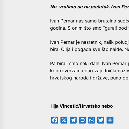
No, vratimo se na početak. Ivan Per
Ivan Pernar nas samo brutalno suoč
godina. S onim što smo “gurali pod t
Ivan Pernar je nesretnik, nalik polud
bira. Cilja i pogađa sve što naiđe. N
Pa birali smo neki dan!! Ivan Pernar 
kontroverzama dao zajednički naziv
hrvatskog naroda i države, puno opa
Ilija Vincetić/Hrvatsko nebo
Facebook
X
Telegram
PrintFriendly
WhatsApp
Twitter
Share