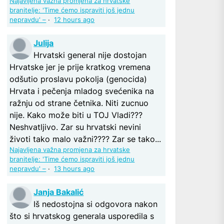
Najavljena važna promjena za hrvatske
branitelje: 'Time ćemo ispraviti još jednu
nepravdu' –
·
12 hours ago
Julija
Hrvatski general nije dostojan
Hrvatske jer je prije kratkog vremena
odšutio proslavu pokolja (genocida)
Hrvata i pečenja mladog svećenika na
ražnju od strane četnika. Niti zucnuo
nije. Kako može biti u TOJ Vladi???
Neshvatljivo. Zar su hrvatski nevini
životi tako malo važni???? Zar se tako...
Najavljena važna promjena za hrvatske
branitelje: 'Time ćemo ispraviti još jednu
nepravdu' –
·
13 hours ago
Janja Bakalić
Iš nedostojna si odgovora nakon
što si hrvatskog generala usporedila s