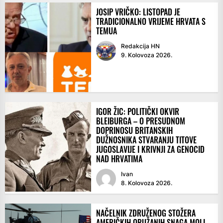
JOSIP VRIČKO: LISTOPAD JE
TRADICIONALNO VRIJEME HRVATA S
TEMUA
Redakcija HN
9. Kolovoza 2026.
IGOR ŽIC: POLITIČKI OKVIR
BLEIBURGA – O PRESUDNOM
DOPRINOSU BRITANSKIH
DUŽNOSNIKA STVARANJU TITOVE
JUGOSLAVIJE I KRIVNJI ZA GENOCID
NAD HRVATIMA
Ivan
8. Kolovoza 2026.
NAČELNIK ZDRUŽENOG STOŽERA
AMERIČKIH ORUŽANIH SNAGA MOLI