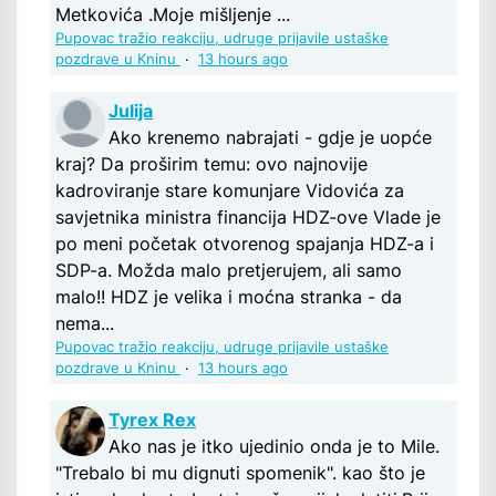
Metkovića .Moje mišljenje ...
Pupovac tražio reakciju, udruge prijavile ustaške
pozdrave u Kninu
·
13 hours ago
Julija
Ako krenemo nabrajati - gdje je uopće
kraj? Da proširim temu: ovo najnovije
kadroviranje stare komunjare Vidovića za
savjetnika ministra financija HDZ-ove Vlade je
po meni početak otvorenog spajanja HDZ-a i
SDP-a. Možda malo pretjerujem, ali samo
malo!! HDZ je velika i moćna stranka - da
nema...
Pupovac tražio reakciju, udruge prijavile ustaške
pozdrave u Kninu
·
13 hours ago
Tyrex Rex
Ako nas je itko ujedinio onda je to Mile.
"Trebalo bi mu dignuti spomenik". kao što je