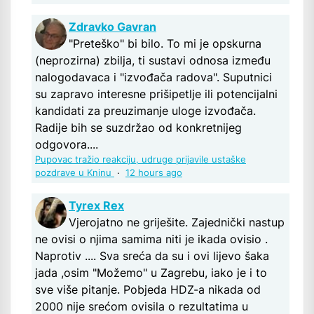
Zdravko Gavran
"Preteško" bi bilo. To mi je opskurna
(neprozirna) zbilja, ti sustavi odnosa između
nalogodavaca i "izvođača radova". Suputnici
su zapravo interesne prišipetlje ili potencijalni
kandidati za preuzimanje uloge izvođača.
Radije bih se suzdržao od konkretnijeg
odgovora....
Pupovac tražio reakciju, udruge prijavile ustaške
pozdrave u Kninu
·
12 hours ago
Tyrex Rex
Vjerojatno ne griješite. Zajednički nastup
ne ovisi o njima samima niti je ikada ovisio .
Naprotiv .... Sva sreća da su i ovi lijevo šaka
jada ,osim "Možemo" u Zagrebu, iako je i to
sve više pitanje. Pobjeda HDZ-a nikada od
2000 nije srećom ovisila o rezultatima u