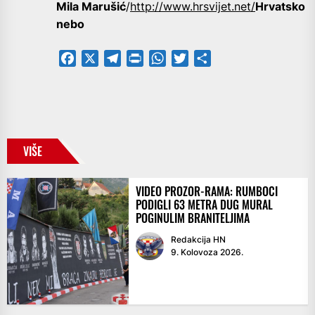
Mila Marušić
/
http://www.hrsvijet.net/
Hrvatsko
nebo
Facebook
X
Telegram
PrintFriendly
WhatsApp
Twitter
Share
VIŠE
VIDEO PROZOR-RAMA: RUMBOCI
PODIGLI 63 METRA DUG MURAL
POGINULIM BRANITELJIMA
Redakcija HN
9. Kolovoza 2026.