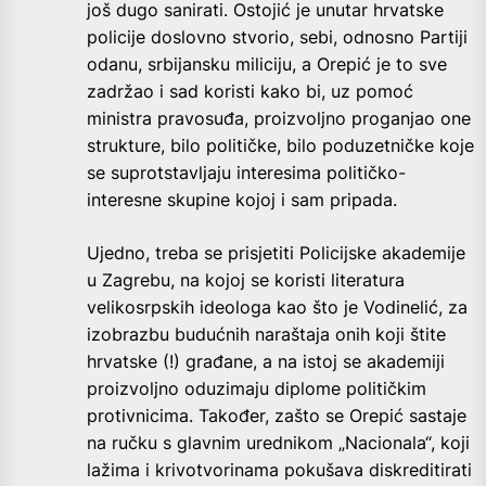
još dugo sanirati. Ostojić je unutar hrvatske
policije doslovno stvorio, sebi, odnosno Partiji
odanu, srbijansku miliciju, a Orepić je to sve
zadržao i sad koristi kako bi, uz pomoć
ministra pravosuđa, proizvoljno proganjao one
strukture, bilo političke, bilo poduzetničke koje
se suprotstavljaju interesima političko-
interesne skupine kojoj i sam pripada.
Ujedno, treba se prisjetiti Policijske akademije
u Zagrebu, na kojoj se koristi literatura
velikosrpskih ideologa kao što je Vodinelić, za
izobrazbu budućnih naraštaja onih koji štite
hrvatske (!) građane, a na istoj se akademiji
proizvoljno oduzimaju diplome političkim
protivnicima. Također, zašto se Orepić sastaje
na ručku s glavnim urednikom „Nacionala“, koji
lažima i krivotvorinama pokušava diskreditirati