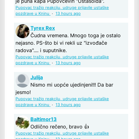
je puna kapa Pupovčevih "Ustašoida".
Pupovac tražio reakciju, udruge prijavile ustaške
pozdrave u Kninu
·
13 hours ago
Tyrex Rex
Čudna vremena. Mnogo toga je ostalo
nejasno. PS-što bi vi rekli uz "izvođače
radova".... i suputnike.
Pupovac tražio reakciju, udruge prijavile ustaške
pozdrave u Kninu
·
13 hours ago
Julija
Nismo mi uopće ujedinjeni!!! Da bar
jesmo!
Pupovac tražio reakciju, udruge prijavile ustaške
pozdrave u Kninu
·
13 hours ago
Baltimor13
Odlično rečeno, bravo 👍
Pupovac tražio reakciju, udruge prijavile ustaške