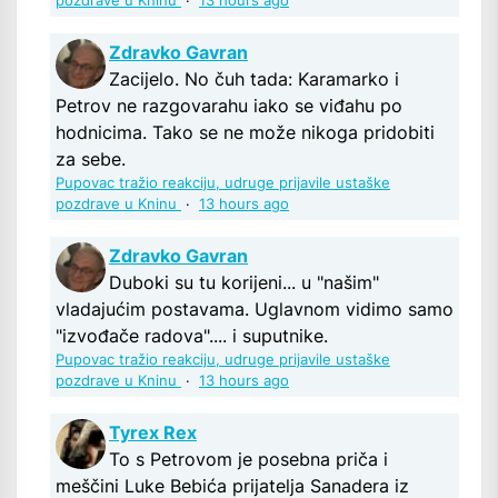
pozdrave u Kninu
·
13 hours ago
Zdravko Gavran
Zacijelo. No čuh tada: Karamarko i
Petrov ne razgovarahu iako se viđahu po
hodnicima. Tako se ne može nikoga pridobiti
za sebe.
Pupovac tražio reakciju, udruge prijavile ustaške
pozdrave u Kninu
·
13 hours ago
Zdravko Gavran
Duboki su tu korijeni... u "našim"
vladajućim postavama. Uglavnom vidimo samo
"izvođače radova".... i suputnike.
Pupovac tražio reakciju, udruge prijavile ustaške
pozdrave u Kninu
·
13 hours ago
Tyrex Rex
To s Petrovom je posebna priča i
meščini Luke Bebića prijatelja Sanadera iz