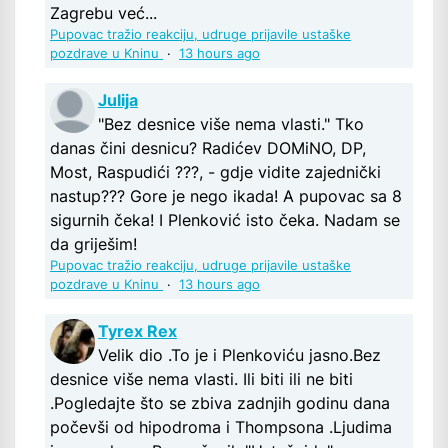
Zagrebu već...
Pupovac tražio reakciju, udruge prijavile ustaške
pozdrave u Kninu
·
13 hours ago
Julija
"Bez desnice više nema vlasti." Tko
danas čini desnicu? Radićev DOMiNO, DP,
Most, Raspudići ???, - gdje vidite zajednički
nastup??? Gore je nego ikada! A pupovac sa 8
sigurnih čeka! I Plenković isto čeka. Nadam se
da griješim!
Pupovac tražio reakciju, udruge prijavile ustaške
pozdrave u Kninu
·
13 hours ago
Tyrex Rex
Velik dio .To je i Plenkoviću jasno.Bez
desnice više nema vlasti. Ili biti ili ne biti
.Pogledajte što se zbiva zadnjih godinu dana
počevši od hipodroma i Thompsona .Ljudima