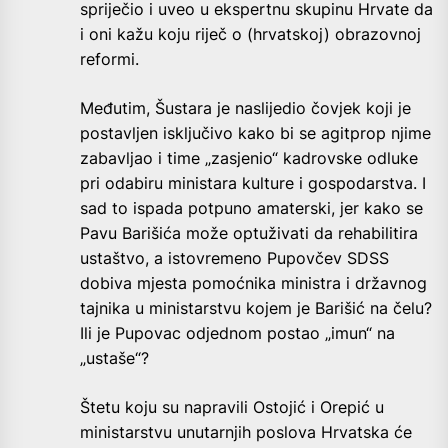
spriječio i uveo u ekspertnu skupinu Hrvate da
i oni kažu koju riječ o (hrvatskoj) obrazovnoj
reformi.
Međutim, Šustara je naslijedio čovjek koji je
postavljen isključivo kako bi se agitprop njime
zabavljao i time „zasjenio“ kadrovske odluke
pri odabiru ministara kulture i gospodarstva. I
sad to ispada potpuno amaterski, jer kako se
Pavu Barišića može optuživati da rehabilitira
ustaštvo, a istovremeno Pupovčev SDSS
dobiva mjesta pomoćnika ministra i državnog
tajnika u ministarstvu kojem je Barišić na čelu?
Ili je Pupovac odjednom postao „imun“ na
„ustaše“?
Štetu koju su napravili Ostojić i Orepić u
ministarstvu unutarnjih poslova Hrvatska će