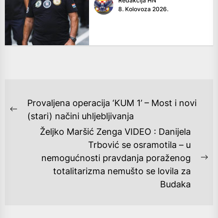
Redakcija HN
8. Kolovoza 2026.
NAVIGACIJA
Provaljena operacija ‘KUM 1’ – Most i novi
OBJAVA
Previous
(stari) načini uhljebljivanja
post:
Željko Maršić Zenga VIDEO : Danijela
Trbović se osramotila – u
nemogućnosti pravdanja poraženog
Ne
totalitarizma nemušto se lovila za
po
Budaka