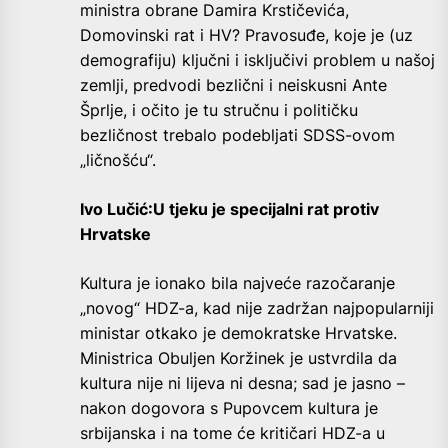
ministra obrane Damira Krstičevića,
Domovinski rat i HV? Pravosuđe, koje je (uz
demografiju) ključni i isključivi problem u našoj
zemlji, predvodi bezlični i neiskusni Ante
Šprlje, i očito je tu stručnu i političku
bezličnost trebalo podebljati SDSS-ovom
„ličnošću“.
Ivo Lučić:U tjeku je specijalni rat protiv
Hrvatske
Kultura je ionako bila najveće razočaranje
„novog“ HDZ-a, kad nije zadržan najpopularniji
ministar otkako je demokratske Hrvatske.
Ministrica Obuljen Koržinek je ustvrdila da
kultura nije ni lijeva ni desna; sad je jasno –
nakon dogovora s Pupovcem kultura je
srbijanska i na tome će kritičari HDZ-a u