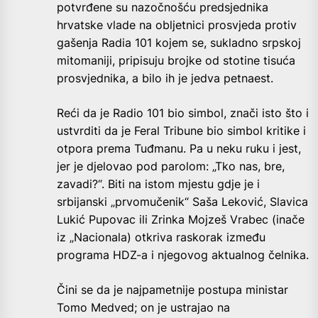
potvrđene su nazočnošću predsjednika
hrvatske vlade na obljetnici prosvjeda protiv
gašenja Radia 101 kojem se, sukladno srpskoj
mitomaniji, pripisuju brojke od stotine tisuća
prosvjednika, a bilo ih je jedva petnaest.
Reći da je Radio 101 bio simbol, znači isto što i
ustvrditi da je Feral Tribune bio simbol kritike i
otpora prema Tuđmanu. Pa u neku ruku i jest,
jer je djelovao pod parolom: „Tko nas, bre,
zavadi?“. Biti na istom mjestu gdje je i
srbijanski „prvomučenik“ Saša Leković, Slavica
Lukić Pupovac ili Zrinka Mojzeš Vrabec (inače
iz „Nacionala) otkriva raskorak između
programa HDZ-a i njegovog aktualnog čelnika.
Čini se da je najpametnije postupa ministar
Tomo Medved; on je ustrajao na