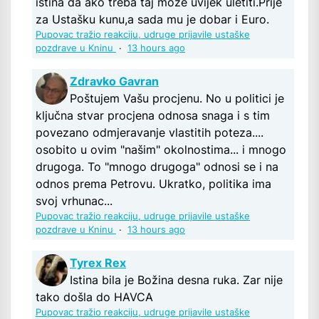
istina da ako treba taj može uvijek uletiti.Prije
za Ustašku kunu,a sada mu je dobar i Euro.
Pupovac tražio reakciju, udruge prijavile ustaške
pozdrave u Kninu
·
13 hours ago
Zdravko Gavran
Poštujem Vašu procjenu. No u politici je
ključna stvar procjena odnosa snaga i s tim
povezano odmjeravanje vlastitih poteza....
osobito u ovim "našim" okolnostima... i mnogo
drugoga. To "mnogo drugoga" odnosi se i na
odnos prema Petrovu. Ukratko, politika ima
svoj vrhunac...
Pupovac tražio reakciju, udruge prijavile ustaške
pozdrave u Kninu
·
13 hours ago
Tyrex Rex
Istina bila je Božina desna ruka. Zar nije
tako došla do HAVCA
Pupovac tražio reakciju, udruge prijavile ustaške