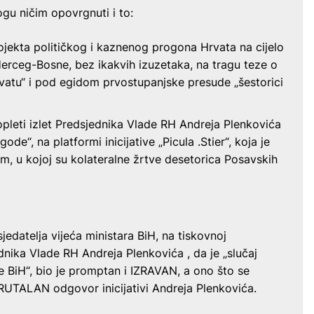
gu ničim opovrgnuti i to:
rojekta političkog i kaznenog progona Hrvata na cijelo
erceg-Bosne, bez ikakvih izuzetaka, na tragu teze o
atu“ i pod egidom prvostupanjske presude „šestorici
pleti izlet Predsjednika Vlade RH Andreja Plenkovića
ode“, na platformi inicijative „Picula .Stier“, koja je
, u kojoj su kolateralne žrtve desetorica Posavskih
jedatelja vijeća ministara BiH, na tiskovnoj
ednika Vlade RH Andreja Plenkovića , da je „slučaj
e BiH“, bio je promptan i IZRAVAN, a ono što se
BRUTALAN odgovor inicijativi Andreja Plenkovića.