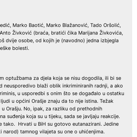
edić, Marko Baotić, Marko Blažanović, Tado Oršolić,
nto Živković (braća, bratići čika Marijana Živkovića,
još dvije osobe, od kojih je (navodno) jedna izbjegla
eške bolesti.
m optužbama za djela koja se nisu dogodila, ili bi se
 neusporedivo blaži oblik inkriminiranih radnji, a ako
riminis, u usporedbi s onim što se događalo u ostatku
ljudi u općini Orašje znaju da to nije istina. Težak
u Orašju. No, ipak, za razliku od prethodnih
na suđenja koja su u tijeku, sada se javljaju reakcije.
a je tako. Hrvati u BiH su gotovo eutanazirani. Jedine
ski narod) tamnog vilajeta su one o uhićenjima.