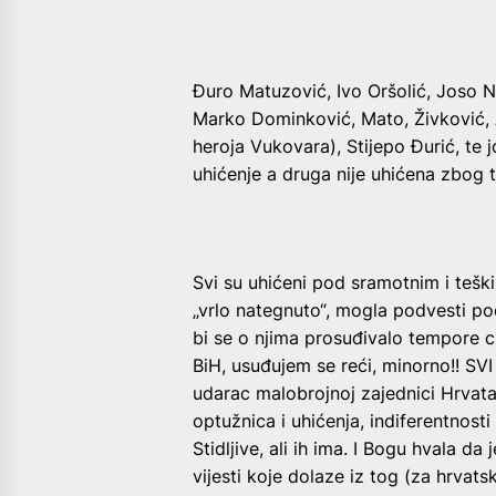
Đuro Matuzović, Ivo Oršolić, Joso N
Marko Dominković, Mato, Živković, A
heroja Vukovara), Stijepo Đurić, te 
uhićenje a druga nije uhićena zbog t
Svi su uhićeni pod sramotnim i teški
„vrlo nategnuto“, mogla podvesti pod
bi se o njima prosuđivalo tempore c
BiH, usuđujem se reći, minorno!! SVI 
udarac malobrojnoj zajednici Hrvata 
optužnica i uhićenja, indiferentnosti 
Stidljive, ali ih ima. I Bogu hvala d
vijesti koje dolaze iz tog (za hrvat