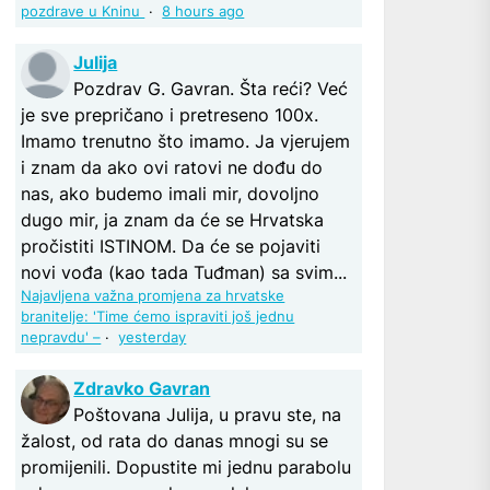
pozdrave u Kninu
·
8 hours ago
Julija
Pozdrav G. Gavran. Šta reći? Već
je sve prepričano i pretreseno 100x.
Imamo trenutno što imamo. Ja vjerujem
i znam da ako ovi ratovi ne dođu do
nas, ako budemo imali mir, dovoljno
dugo mir, ja znam da će se Hrvatska
pročistiti ISTINOM. Da će se pojaviti
novi vođa (kao tada Tuđman) sa svim...
Najavljena važna promjena za hrvatske
branitelje: 'Time ćemo ispraviti još jednu
nepravdu' –
·
yesterday
Zdravko Gavran
Poštovana Julija, u pravu ste, na
žalost, od rata do danas mnogi su se
promijenili. Dopustite mi jednu parabolu