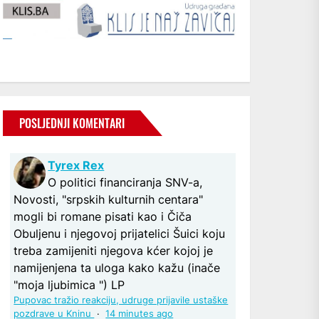
POSLJEDNJI KOMENTARI
Tyrex Rex
O politici financiranja SNV-a,
Novosti, "srpskih kulturnih centara"
mogli bi romane pisati kao i Čiča
Obuljenu i njegovoj prijatelici Šuici koju
treba zamijeniti njegova kćer kojoj je
namijenjena ta uloga kako kažu (inače
"moja ljubimica ") LP
Pupovac tražio reakciju, udruge prijavile ustaške
pozdrave u Kninu
·
14 minutes ago