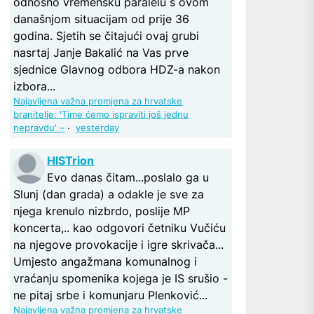
odnosno vremensku paralelu s ovom
današnjom situacijam od prije 36
godina. Sjetih se čitajući ovaj grubi
nasrtaj Janje Bakalić na Vas prve
sjednice Glavnog odbora HDZ-a nakon
izbora...
Najavljena važna promjena za hrvatske
branitelje: 'Time ćemo ispraviti još jednu
nepravdu' –
·
yesterday
HISTrion
Evo danas čitam...poslalo ga u
Slunj (dan grada) a odakle je sve za
njega krenulo nizbrdo, poslije MP
koncerta,.. kao odgovori četniku Vučiću
na njegove provokacije i igre skrivača...
Umjesto angažmana komunalnog i
vraćanju spomenika kojega je IS srušio -
ne pitaj srbe i komunjaru Plenković...
Najavljena važna promjena za hrvatske