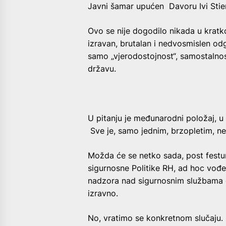
Javni šamar upućen Davoru Ivi Stie
Ovo se nije dogodilo nikada u krat
izravan, brutalan i nedvosmislen odg
samo „vjerodostojnost“, samostalno
državu.
U pitanju je međunarodni položaj, u
Sve je, samo jednim, brzopletim, n
Možda će se netko sada, post festum
sigurnosne Politike RH, ad hoc vođe
nadzora nad sigurnosnim službama e
izravno.
No, vratimo se konkretnom slučaju.