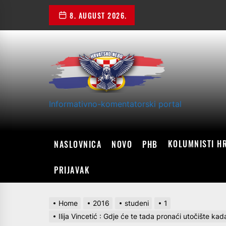
Skip
8. AUGUST 2026.
to
the
content
Informativno-komentatorski portal
KOLUMNISTI H
NASLOVNICA
NOVO
PHB
PRIJAVAK
Home
2016
studeni
1
Ilija Vincetić : Gdje će te tada pronaći utočište 