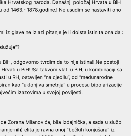
nika Hrvatskog naroda. Današnji položaj Hrvata u BiH
odu od 1463.- 1878.godine.! Ne usudim se nastaviti ono
 iz glave ne izlazi pitanje je li doista istinita ona da :
služuje”?
 BiH, odgovorno tvrdim da to nije istina!!!Ne postoji
 Hrvati u BiH!!!Sa takvom vlati u BiH, u kombinaciji sa
sti u RH, ostavljen “na cjedilu”, od “međunarodne
piran kao “uklonjiva smetnja” u procesu bipolarizacije
ajvećim izazovima u svojoj povijesti.
de Zorana Milanovića, bila izdajnička, a sada u službi
amjernih) elita je ravna onoj “bečkih konjušara” iz