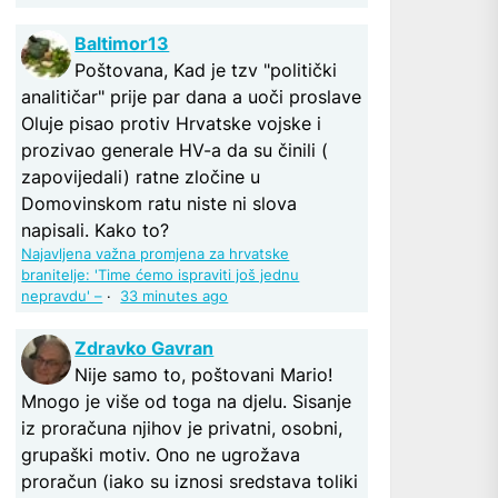
Baltimor13
Poštovana, Kad je tzv "politički
analitičar" prije par dana a uoči proslave
Oluje pisao protiv Hrvatske vojske i
prozivao generale HV-a da su činili (
zapovijedali) ratne zločine u
Domovinskom ratu niste ni slova
napisali. Kako to?
Najavljena važna promjena za hrvatske
branitelje: 'Time ćemo ispraviti još jednu
nepravdu' –
·
33 minutes ago
Zdravko Gavran
Nije samo to, poštovani Mario!
Mnogo je više od toga na djelu. Sisanje
iz proračuna njihov je privatni, osobni,
grupaški motiv. Ono ne ugrožava
proračun (iako su iznosi sredstava toliki