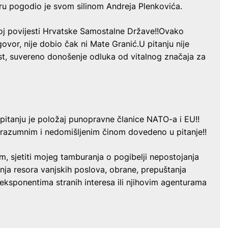
ru pogodio je svom silinom Andreja Plenkovića.
koj povijesti Hrvatske Samostalne Države!!Ovako
ovor, nije dobio čak ni Mate Granić.U pitanju nije
st, suvereno donošenje odluka od vitalnog značaja za
 pitanju je položaj punopravne članice NATO-a i EU!!
erazumnim i nedomišljenim činom dovedeno u pitanje!!
, sjetiti mojeg tamburanja o pogibelji nepostojanja
nja resora vanjskih poslova, obrane, prepuštanja
ksponentima stranih interesa ili njihovim agenturama