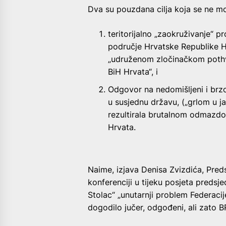
Dva su pouzdana cilja koja se ne mo
teritorijalno „zaokruživanje“ p
područje Hrvatske Republike H
„udruženom zločinačkom pothv
BiH Hrvata“, i
Odgovor na nedomišljeni i brzo
u susjednu državu, („grlom u jag
rezultirala brutalnom odmazdom
Hrvata.
Naime, izjava Denisa Zvizdića, Preds
konferenciji u tijeku posjeta predsj
Stolac“ „unutarnji problem Federacij
dogodilo jučer, odgođeni, ali zato 