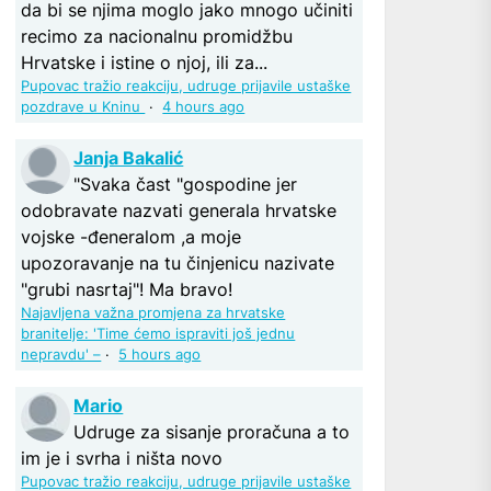
da bi se njima moglo jako mnogo učiniti
recimo za nacionalnu promidžbu
Hrvatske i istine o njoj, ili za...
Pupovac tražio reakciju, udruge prijavile ustaške
pozdrave u Kninu
·
4 hours ago
Janja Bakalić
"Svaka čast "gospodine jer
odobravate nazvati generala hrvatske
vojske -đeneralom ,a moje
upozoravanje na tu činjenicu nazivate
"grubi nasrtaj"! Ma bravo!
Najavljena važna promjena za hrvatske
branitelje: 'Time ćemo ispraviti još jednu
nepravdu' –
·
5 hours ago
Mario
Udruge za sisanje proračuna a to
im je i svrha i ništa novo
Pupovac tražio reakciju, udruge prijavile ustaške