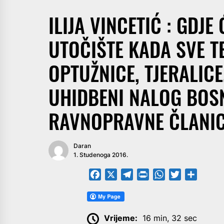
ILIJA VINCETIĆ : GDJE
UTOČIŠTE KADA SVE TE
OPTUŽNICE, TJERALICE
UHIDBENI NALOG BOSN
RAVNOPRAVNE ČLANICE
Daran
1. Studenoga 2016.
Facebook
X
Telegram
PrintFriendly
WhatsApp
Twitter
Share
Vrijeme:
16 min, 32 sec