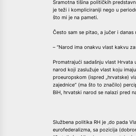
Sramotna tišina političkih predstav
je teži i kompliciraniji nego u peri
što mi je na pameti.
Često sam se pitao, a jučer i danas mi
– “Narod ima onakvu vlast kakvu za
Promatrajući sadašnju vlast Hrvata u
narod koji zaslužuje vlast koju imaju
proeuropskom (ispred „hrvatske) vla
zajednice” (ma što to značilo) perci
BiH, hrvatski narod se nalazi pred n
Službena politika RH je ,do pada Vla
eurofederalizma, sa pozicija (dobron