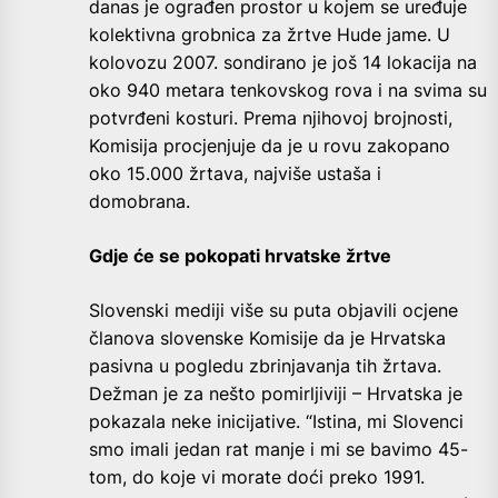
danas je ograđen prostor u kojem se uređuje
kolektivna grobnica za žrtve Hude jame. U
kolovozu 2007. sondirano je još 14 lokacija na
oko 940 metara tenkovskog rova i na svima su
potvrđeni kosturi. Prema njihovoj brojnosti,
Komisija procjenjuje da je u rovu zakopano
oko 15.000 žrtava, najviše ustaša i
domobrana.
Gdje će se pokopati hrvatske žrtve
Slovenski mediji više su puta objavili ocjene
članova slovenske Komisije da je Hrvatska
pasivna u pogledu zbrinjavanja tih žrtava.
Dežman je za nešto pomirljiviji – Hrvatska je
pokazala neke inicijative. “Istina, mi Slovenci
smo imali jedan rat manje i mi se bavimo 45-
tom, do koje vi morate doći preko 1991.