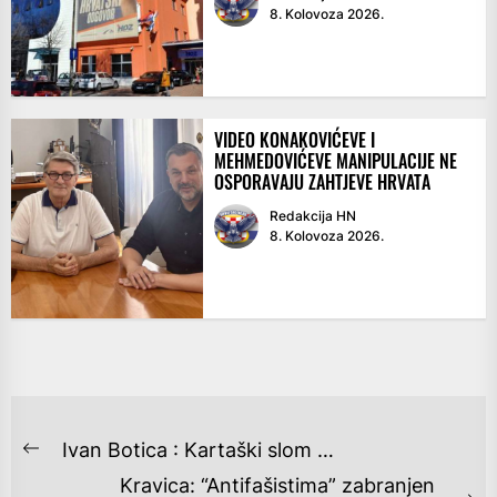
8. Kolovoza 2026.
VIDEO KONAKOVIĆEVE I
MEHMEDOVIĆEVE MANIPULACIJE NE
OSPORAVAJU ZAHTJEVE HRVATA
Redakcija HN
8. Kolovoza 2026.
NAVIGACIJA
Ivan Botica : ​Kartaški slom …
Previous
OBJAVA
Kravica: “Antifašistima” zabranjen
post: