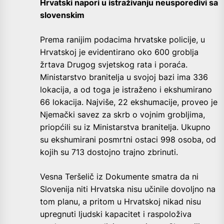
Hrvatski napori u istraživanju neusporedivi sa
slovenskim
Prema ranijim podacima hrvatske policije, u
Hrvatskoj je evidentirano oko 600 groblja
žrtava Drugog svjetskog rata i poraća.
Ministarstvo branitelja u svojoj bazi ima 336
lokacija, a od toga je istraženo i ekshumirano
66 lokacija. Najviše, 22 ekshumacije, proveo je
Njemački savez za skrb o vojnim grobljima,
priopćili su iz Ministarstva branitelja. Ukupno
su ekshumirani posmrtni ostaci 998 osoba, od
kojih su 713 dostojno trajno zbrinuti.
Vesna Teršelič iz Dokumente smatra da ni
Slovenija niti Hrvatska nisu učinile dovoljno na
tom planu, a pritom u Hrvatskoj nikad nisu
upregnuti ljudski kapacitet i raspoloživa