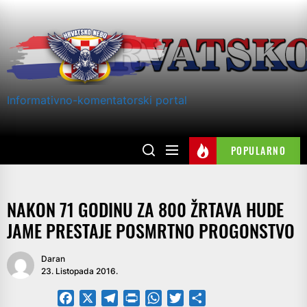
Skip
to
the
content
Informativno-komentatorski portal
POPULARNO
NAKON 71 GODINU ZA 800 ŽRTAVA HUDE
JAME PRESTAJE POSMRTNO PROGONSTVO
Daran
23. Listopada 2016.
Facebook
X
Telegram
PrintFriendly
WhatsApp
Twitter
Share