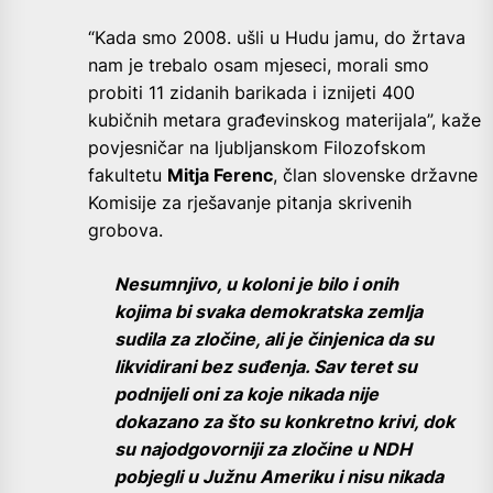
“Kada smo 2008. ušli u Hudu jamu, do žrtava
nam je trebalo osam mjeseci, morali smo
probiti 11 zidanih barikada i iznijeti 400
kubičnih metara građevinskog materijala”, kaže
povjesničar na ljubljanskom Filozofskom
fakultetu
Mitja Ferenc
, član slovenske državne
Komisije za rješavanje pitanja skrivenih
grobova.
Nesumnjivo, u koloni je bilo i onih
kojima bi svaka demokratska zemlja
sudila za zločine, ali je činjenica da su
likvidirani bez suđenja. Sav teret su
podnijeli oni za koje nikada nije
dokazano za što su konkretno krivi, dok
su najodgovorniji za zločine u NDH
pobjegli u Južnu Ameriku i nisu nikada