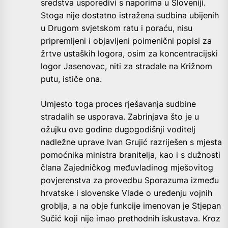
sredstva usporedivi s naporima u Sloveniji.
Stoga nije dostatno istražena sudbina ubijenih
u Drugom svjetskom ratu i poraću, nisu
pripremljeni i objavljeni poimenični popisi za
žrtve ustaških logora, osim za koncentracijski
logor Jasenovac, niti za stradale na Križnom
putu, ističe ona.
Umjesto toga proces rješavanja sudbine
stradalih se usporava. Zabrinjava što je u
ožujku ove godine dugogodišnji voditelj
nadležne uprave Ivan Grujić razriješen s mjesta
pomoćnika ministra branitelja, kao i s dužnosti
člana Zajedničkog međuvladinog mješovitog
povjerenstva za provedbu Sporazuma između
hrvatske i slovenske Vlade o uređenju vojnih
groblja, a na obje funkcije imenovan je Stjepan
Sučić koji nije imao prethodnih iskustava. Kroz