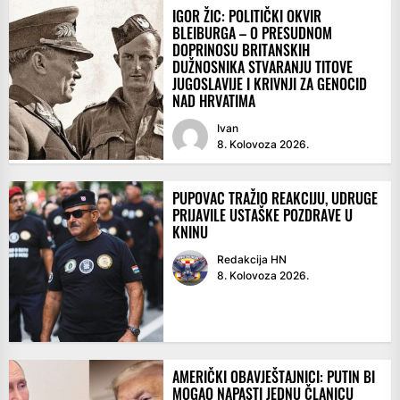
IGOR ŽIC: POLITIČKI OKVIR
BLEIBURGA – O PRESUDNOM
DOPRINOSU BRITANSKIH
DUŽNOSNIKA STVARANJU TITOVE
JUGOSLAVIJE I KRIVNJI ZA GENOCID
NAD HRVATIMA
Ivan
8. Kolovoza 2026.
PUPOVAC TRAŽIO REAKCIJU, UDRUGE
PRIJAVILE USTAŠKE POZDRAVE U
KNINU
Redakcija HN
8. Kolovoza 2026.
AMERIČKI OBAVJEŠTAJNICI: PUTIN BI
MOGAO NAPASTI JEDNU ČLANICU