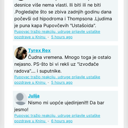
desnice više nema vlasti. Ili biti ili ne biti
.Pogledajte što se zbiva zadnjih godinu dana
počevši od hipodroma i Thompsona .Ljudima
je puna kapa Pupovčevih "Ustašoida".
Pupovac tražio reakciju, udruge prijavile ustaške
pozdrave u Kninu
·
5 hours ago
Tyrex Rex
Čudna vremena. Mnogo toga je ostalo
nejasno. PS-što bi vi rekli uz "izvođače
radova".... i suputnike.
Pupovac tražio reakciju, udruge prijavile ustaške
pozdrave u Kninu
·
5 hours ago
Julija
Nismo mi uopće ujedinjeni!!! Da bar
jesmo!
Pupovac tražio reakciju, udruge prijavile ustaške
pozdrave u Kninu
·
6 hours ago