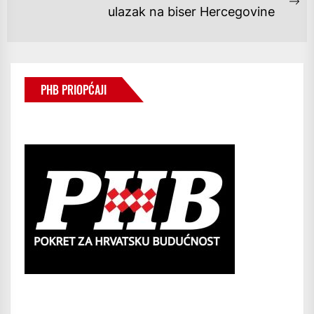
Ne
ulazak na biser Hercegovine
po
PHB PRIOPĆAJI