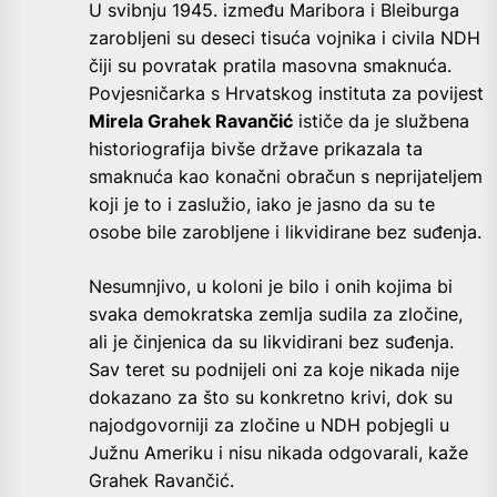
U svibnju 1945. između Maribora i Bleiburga
zarobljeni su deseci tisuća vojnika i civila NDH
čiji su povratak pratila masovna smaknuća.
Povjesničarka s Hrvatskog instituta za povijest
Mirela Grahek Ravančić
ističe da je službena
historiografija bivše države prikazala ta
smaknuća kao konačni obračun s neprijateljem
koji je to i zaslužio, iako je jasno da su te
osobe bile zarobljene i likvidirane bez suđenja.
Nesumnjivo, u koloni je bilo i onih kojima bi
svaka demokratska zemlja sudila za zločine,
ali je činjenica da su likvidirani bez suđenja.
Sav teret su podnijeli oni za koje nikada nije
dokazano za što su konkretno krivi, dok su
najodgovorniji za zločine u NDH pobjegli u
Južnu Ameriku i nisu nikada odgovarali, kaže
Grahek Ravančić.