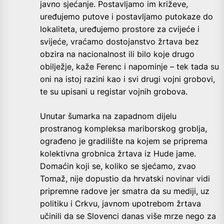
javno sjećanje. Postavljamo im križeve,
uređujemo putove i postavljamo putokaze do
lokaliteta, uređujemo prostore za cvijeće i
svijeće, vraćamo dostojanstvo žrtava bez
obzira na nacionalnost ili bilo koje drugo
obilježje, kaže Ferenc i napominje – tek tada su
oni na istoj razini kao i svi drugi vojni grobovi,
te su upisani u registar vojnih grobova.
Unutar šumarka na zapadnom dijelu
prostranog kompleksa mariborskog groblja,
ograđeno je gradilište na kojem se priprema
kolektivna grobnica žrtava iz Hude jame.
Domaćin koji se, koliko se sjećamo, zvao
Tomaž, nije dopustio da hrvatski novinar vidi
pripremne radove jer smatra da su mediji, uz
politiku i Crkvu, javnom upotrebom žrtava
učinili da se Slovenci danas više mrze nego za