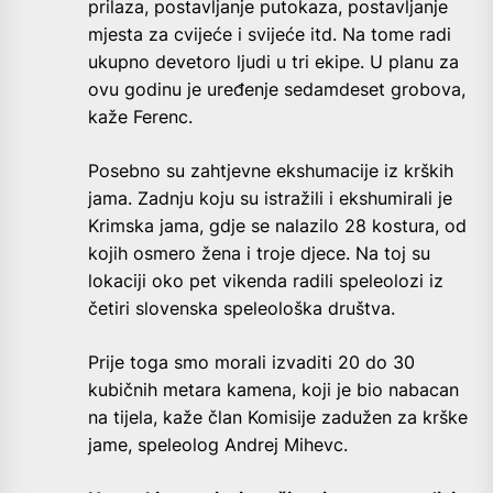
prilaza, postavljanje putokaza, postavljanje
mjesta za cvijeće i svijeće itd. Na tome radi
ukupno devetoro ljudi u tri ekipe. U planu za
ovu godinu je uređenje sedamdeset grobova,
kaže Ferenc.
Posebno su zahtjevne ekshumacije iz krških
jama. Zadnju koju su istražili i ekshumirali je
Krimska jama, gdje se nalazilo 28 kostura, od
kojih osmero žena i troje djece. Na toj su
lokaciji oko pet vikenda radili speleolozi iz
četiri slovenska speleološka društva.
Prije toga smo morali izvaditi 20 do 30
kubičnih metara kamena, koji je bio nabacan
na tijela, kaže član Komisije zadužen za krške
jame, speleolog Andrej Mihevc.