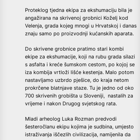
Proteklog tjedna ekipa za ekshumaciju bila je
angažirana na skrivenoj grobnici Koželj kod
Velenja, grada kojeg mnogi u Hrvatskoj i danas
znaju samo po proizvodnji kućanskih aparata.
Do skrivene grobnice pratimo stari kombi
ekipe za ekshumacije, koji na rubu grada silazi
s asfalta i kreće šumskom cestom, po kojoj se
iza kombija vrtloži lišće kestenja. Malo potom
nastavljamo uzbrdo pješice, do kraja netom
prokrčene blatnjave staze. Tu je jedno od oko
700 skrivenih grobišta u Sloveniji, nastalih za
vrijeme i nakon Drugog svjetskog rata.
Mladi arheolog Luka Rozman predvodi
šesteročlanu ekipu kojima je sudbina, umjesto
istraživanja iščezlih civilizacija, namijenila da