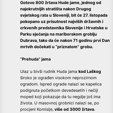
Gotovo 800 žrtava Hude jame, jednog od
najokrutnijih stratišta nakon Drugog
svjetskog rata u Sloveniji, bit će 27. listopada
pokopano uz prisutnost najviših državnih i
crkvenih predstavnika Slovenije i Hrvatske u
Parku sjećanja na mariborskom groblju
Dubrava, tako da će nakon 71 godinu prvi Dan
mrtvih dočekati u “priznatom” grobu.
“Prehuda” jama
Ulaz u bivši rudnik Huda jama
kod Laškog
široko je ograđen visokom neprozirnom
ogradom. Ispred ograde nalazi se kapelica
podignuta početkom devedesetih i nečiji
moped koji pokazuje da tu negdje još ima
života. U masovnoj grobnici nalazi se, po
procjeni Komisije,
više od 3000 žrtava
.