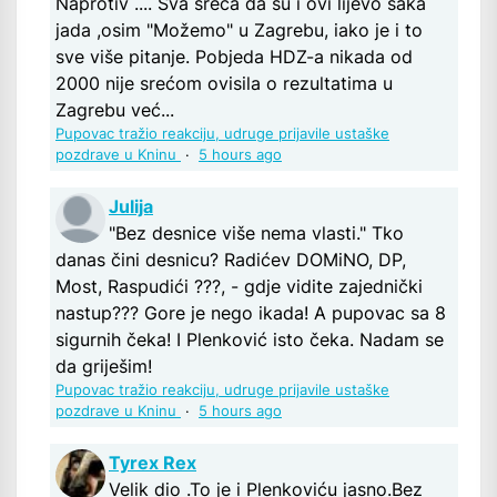
Naprotiv .... Sva sreća da su i ovi lijevo šaka
jada ,osim "Možemo" u Zagrebu, iako je i to
sve više pitanje. Pobjeda HDZ-a nikada od
2000 nije srećom ovisila o rezultatima u
Zagrebu već...
Pupovac tražio reakciju, udruge prijavile ustaške
pozdrave u Kninu
·
5 hours ago
Julija
"Bez desnice više nema vlasti." Tko
danas čini desnicu? Radićev DOMiNO, DP,
Most, Raspudići ???, - gdje vidite zajednički
nastup??? Gore je nego ikada! A pupovac sa 8
sigurnih čeka! I Plenković isto čeka. Nadam se
da griješim!
Pupovac tražio reakciju, udruge prijavile ustaške
pozdrave u Kninu
·
5 hours ago
Tyrex Rex
Velik dio .To je i Plenkoviću jasno.Bez