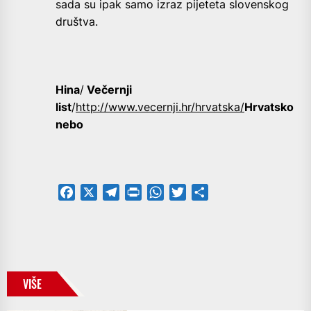
sada su ipak samo izraz pijeteta slovenskog
društva.
Hina
/
Večernji
list
/
http://www.vecernji.hr/hrvatska/
Hrvatsko
nebo
Facebook
X
Telegram
PrintFriendly
WhatsApp
Twitter
Share
VIŠE