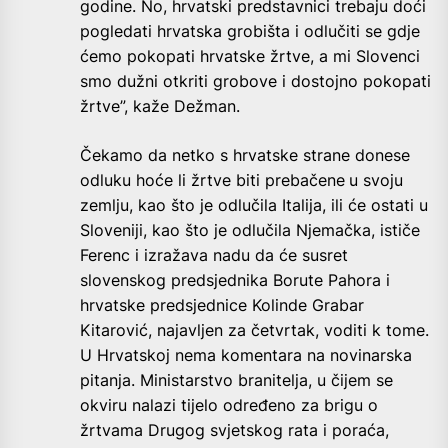
godine. No, hrvatski predstavnici trebaju doći
pogledati hrvatska grobišta i odlučiti se gdje
ćemo pokopati hrvatske žrtve, a mi Slovenci
smo dužni otkriti grobove i dostojno pokopati
žrtve”, kaže Dežman.
Čekamo da netko s hrvatske strane donese
odluku hoće li žrtve biti prebačene
u svoju
zemlju, kao što je odlučila Italija, ili će ostati u
Sloveniji, kao što je odlučila Njemačka, ističe
Ferenc i izražava nadu da će susret
slovenskog predsjednika Borute Pahora i
hrvatske predsjednice Kolinde Grabar
Kitarović, najavljen za četvrtak, voditi k tome.
U Hrvatskoj nema komentara na novinarska
pitanja. Ministarstvo branitelja, u čijem se
okviru nalazi tijelo određeno za brigu o
žrtvama Drugog svjetskog rata i poraća,