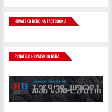
HRVATSKO NEBO NA FACEBOOKU
PRIJATELJI HRVATSKOG NEBA