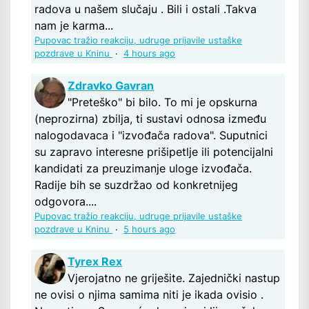
radova u našem slučaju . Bili i ostali .Takva
nam je karma...
Pupovac tražio reakciju, udruge prijavile ustaške
pozdrave u Kninu
·
4 hours ago
Zdravko Gavran
"Preteško" bi bilo. To mi je opskurna
(neprozirna) zbilja, ti sustavi odnosa između
nalogodavaca i "izvođača radova". Suputnici
su zapravo interesne prišipetlje ili potencijalni
kandidati za preuzimanje uloge izvođača.
Radije bih se suzdržao od konkretnijeg
odgovora....
Pupovac tražio reakciju, udruge prijavile ustaške
pozdrave u Kninu
·
5 hours ago
Tyrex Rex
Vjerojatno ne griješite. Zajednički nastup
ne ovisi o njima samima niti je ikada ovisio .