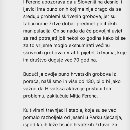
I Ferenc upozorava da u Sloveniji na desnici i
ljevici ima puno onih kojima nije drago da se
sređuju problemi skrivenih grobova, jer su
tabuizirane žrtve dobar predmet političkih
manipulacija. On se nada da će povoljni uvjeti
za rad potrajati još nekoliko godina kako bi se
za to vrijeme moglo ekshumirati većinu
skrivenih grobova i vratiti pijetet žrtvama, koje
im društvo duguje već 70 godina.
Budući je ovdje puno hrvatskih grobova iz
poraća, našli smo ih više od 130, bilo bi jako
važno da Hrvatska aktivnije pristupi tom
problemu, zaključuje Mitja Ferenc.
Kultivirani travnjaci i stabla, koja su se već
pomalo razboljela od jeseni u Parku sjećanja,
ispod kojih leže tisuće hrvatskih žrtava, za