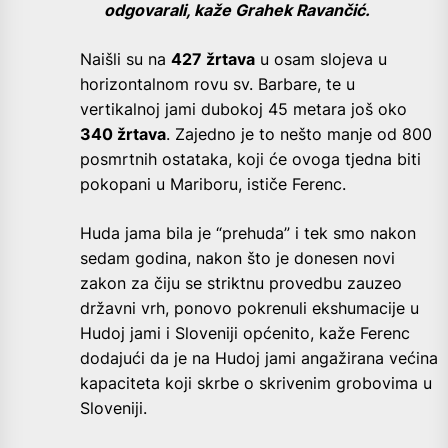
odgovarali, kaže Grahek Ravančić.
Naišli su na
427 žrtava
u osam slojeva u
horizontalnom rovu sv. Barbare, te u
vertikalnoj jami dubokoj 45 metara još oko
340 žrtava
. Zajedno je to nešto manje od 800
posmrtnih ostataka, koji će ovoga tjedna biti
pokopani u Mariboru, ističe Ferenc.
Huda jama bila je “prehuda” i tek smo nakon
sedam godina, nakon što je donesen novi
zakon za čiju se striktnu provedbu zauzeo
državni vrh, ponovo pokrenuli ekshumacije u
Hudoj jami i Sloveniji općenito, kaže Ferenc
dodajući da je na Hudoj jami angažirana većina
kapaciteta koji skrbe o skrivenim grobovima u
Sloveniji.