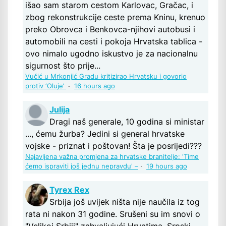
išao sam starom cestom Karlovac, Gračac, i
zbog rekonstrukcije ceste prema Kninu, krenuo
preko Obrovca i Benkovca-njihovi autobusi i
automobili na cesti i pokoja Hrvatska tablica -
ovo nimalo ugodno iskustvo je za nacionalnu
sigurnost što prije...
Vučić u Mrkonjić Gradu kritizirao Hrvatsku i govorio
protiv ‘Oluje’
·
16 hours ago
Julija
Dragi naš generale, 10 godina si ministar
..., ćemu žurba? Jedini si general hrvatske
vojske - priznat i poštovan! Šta je posrijedi???
Najavljena važna promjena za hrvatske branitelje: 'Time
ćemo ispraviti još jednu nepravdu' –
·
19 hours ago
Tyrex Rex
Srbija još uvijek ništa nije naučila iz tog
rata ni nakon 31 godine. Srušeni su im snovi o