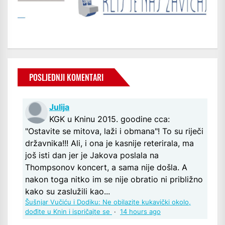
POSLJEDNJI KOMENTARI
Julija
KGK u Kninu 2015. goodine cca:
"Ostavite se mitova, laži i obmana"! To su riječi
državnika!!! Ali, i ona je kasnije reterirala, ma
još isti dan jer je Jakova poslala na
Thompsonov koncert, a sama nije došla. A
nakon toga nitko im se nije obratio ni približno
kako su zaslužili kao...
Šušnjar Vučiću i Dodiku: Ne obilazite kukavički okolo,
dođite u Knin i ispričajte se
·
14 hours ago