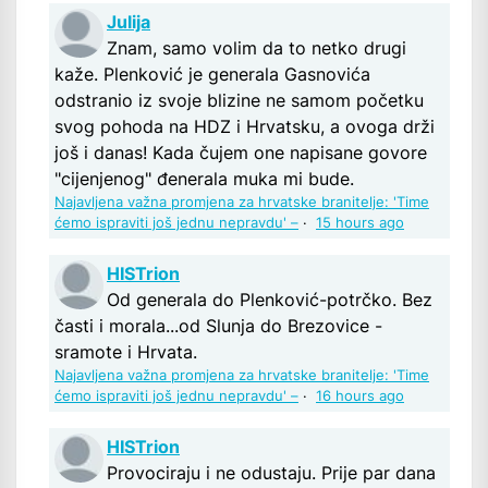
Julija
Znam, samo volim da to netko drugi
kaže. Plenković je generala Gasnovića
odstranio iz svoje blizine ne samom početku
svog pohoda na HDZ i Hrvatsku, a ovoga drži
još i danas! Kada čujem one napisane govore
"cijenjenog" đenerala muka mi bude.
Najavljena važna promjena za hrvatske branitelje: 'Time
ćemo ispraviti još jednu nepravdu' –
·
15 hours ago
HISTrion
Od generala do Plenković-potrčko. Bez
časti i morala...od Slunja do Brezovice -
sramote i Hrvata.
Najavljena važna promjena za hrvatske branitelje: 'Time
ćemo ispraviti još jednu nepravdu' –
·
16 hours ago
HISTrion
Provociraju i ne odustaju. Prije par dana