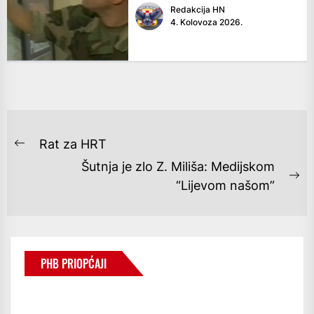
Redakcija HN
4. Kolovoza 2026.
NAVIGACIJA
Rat za HRT
Previous
OBJAVA
Šutnja je zlo Z. Miliša: Medijskom
post:
Ne
“Lijevom našom”
po
PHB PRIOPĆAJI