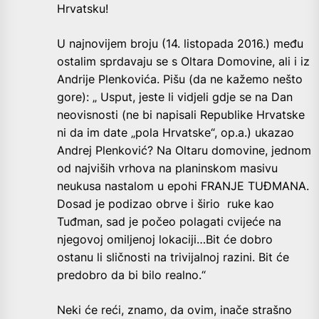
Hrvatsku!
U najnovijem broju (14. listopada 2016.) među
ostalim sprdavaju se s Oltara Domovine, ali i iz
Andrije Plenkovića. Pišu (da ne kažemo nešto
gore): „ Usput, jeste li vidjeli gdje se na Dan
neovisnosti (ne bi napisali Republike Hrvatske
ni da im date „pola Hrvatske“, op.a.) ukazao
Andrej Plenković? Na Oltaru domovine, jednom
od najviših vrhova na planinskom masivu
neukusa nastalom u epohi FRANJE TUĐMANA.
Dosad je podizao obrve i širio ruke kao
Tuđman, sad je počeo polagati cvijeće na
njegovoj omiljenoj lokaciji…Bit će dobro
ostanu li sličnosti na trivijalnoj razini. Bit će
predobro da bi bilo realno.“
Neki će reći, znamo, da ovim, inače strašno