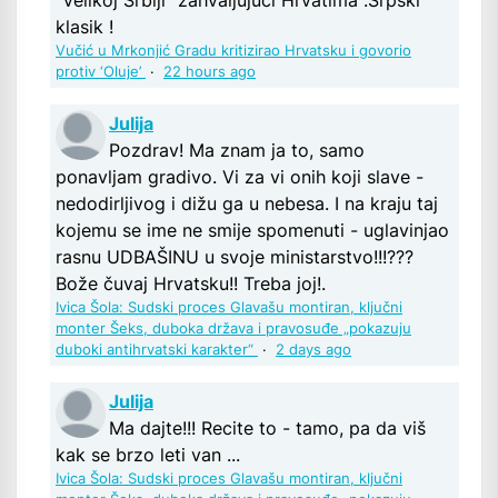
"Velikoj Srbiji" zahvaljujući Hrvatima .Srpski
klasik !
Vučić u Mrkonjić Gradu kritizirao Hrvatsku i govorio
protiv ‘Oluje’
·
22 hours ago
Julija
Pozdrav! Ma znam ja to, samo
ponavljam gradivo. Vi za vi onih koji slave -
nedodirljivog i dižu ga u nebesa. I na kraju taj
kojemu se ime ne smije spomenuti - uglavinjao
rasnu UDBAŠINU u svoje ministarstvo!!!???
Bože čuvaj Hrvatsku!! Treba joj!.
Ivica Šola: Sudski proces Glavašu montiran, ključni
monter Šeks, duboka država i pravosuđe „pokazuju
duboki antihrvatski karakter“
·
2 days ago
Julija
Ma dajte!!! Recite to - tamo, pa da viš
kak se brzo leti van ...
Ivica Šola: Sudski proces Glavašu montiran, ključni