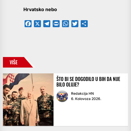
Hrvatsko nebo
Facebook
X
Telegram
PrintFriendly
WhatsApp
Twitter
Share
VIŠE
ŠTO BI SE DOGODILO U BIH DA NIJE
BILO OLUJE?
Redakcija HN
6. Kolovoza 2026.