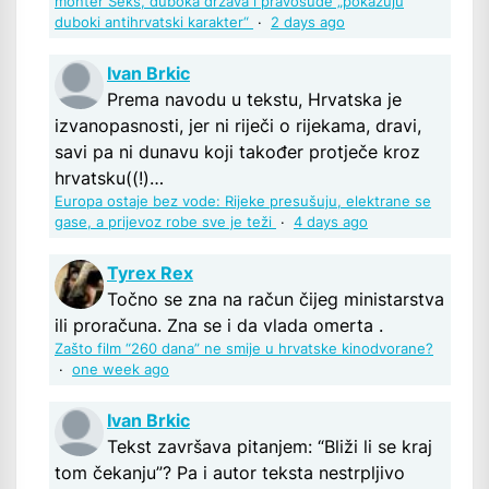
monter Šeks, duboka država i pravosuđe „pokazuju
duboki antihrvatski karakter“
·
2 days ago
Ivan Brkic
Prema navodu u tekstu, Hrvatska je
izvanopasnosti, jer ni riječi o rijekama, dravi,
savi pa ni dunavu koji također protječe kroz
hrvatsku((!)…
Europa ostaje bez vode: Rijeke presušuju, elektrane se
gase, a prijevoz robe sve je teži
·
4 days ago
Tyrex Rex
Točno se zna na račun čijeg ministarstva
ili proračuna. Zna se i da vlada omerta .
Zašto film “260 dana” ne smije u hrvatske kinodvorane?
·
one week ago
Ivan Brkic
Tekst završava pitanjem: “Bliži li se kraj
tom čekanju”? Pa i autor teksta nestrpljivo