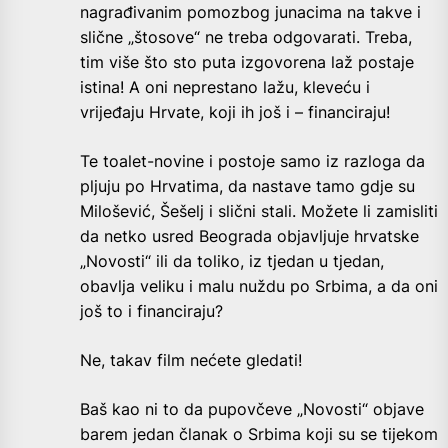
nagrađivanim pomozbog junacima na takve i
slične „štosove“ ne treba odgovarati. Treba,
tim više što sto puta izgovorena laž postaje
istina! A oni neprestano lažu, kleveću i
vrijeđaju Hrvate, koji ih još i – financiraju!
Te toalet-novine i postoje samo iz razloga da
pljuju po Hrvatima, da nastave tamo gdje su
Milošević, Šešelj i slični stali. Možete li zamisliti
da netko usred Beograda objavljuje hrvatske
„Novosti“ ili da toliko, iz tjedan u tjedan,
obavlja veliku i malu nuždu po Srbima, a da oni
još to i financiraju?
Ne, takav film nećete gledati!
Baš kao ni to da pupovčeve „Novosti“ objave
barem jedan članak o Srbima koji su se tijekom