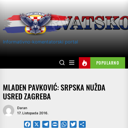
Skip
to
the
content
Informativno-komentatorski portal
POPULARNO
MLADEN PAVKOVIĆ: SRPSKA NUŽDA
USRED ZAGREBA
Daran
17. Listopada 2016.
Facebook
X
Telegram
PrintFriendly
WhatsApp
Twitter
Share