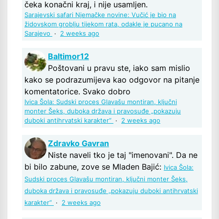
čeka konačni kraj, i nije usamljen.
Sarajevski safari Njemačke novine: Vučić je bio na
židovskom groblju tijekom rata, odakle je pucano na
Sarajevo
·
2 weeks ago
Baltimor12
Poštovani u pravu ste, iako sam mislio
kako se podrazumijeva kao odgovor na pitanje
komentatorice. Svako dobro
Ivica Šola: Sudski proces Glavašu montiran, ključni
monter Šeks, duboka država i pravosuđe „pokazuju
duboki antihrvatski karakter“
·
2 weeks ago
Zdravko Gavran
Niste naveli tko je taj "imenovani". Da ne
bi bilo zabune, zove se Mladen Bajić:
Ivica Šola:
Sudski proces Glavašu montiran, ključni monter Šeks,
duboka država i pravosuđe „pokazuju duboki antihrvatski
karakter“
·
2 weeks ago