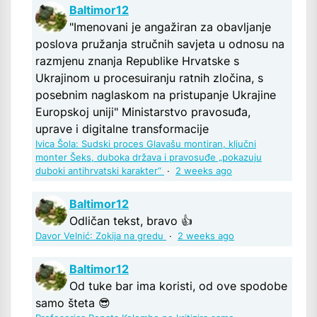
Baltimor12
"Imenovani je angažiran za obavljanje
poslova pružanja stručnih savjeta u odnosu na
razmjenu znanja Republike Hrvatske s
Ukrajinom u procesuiranju ratnih zločina, s
posebnim naglaskom na pristupanje Ukrajine
Europskoj uniji" Ministarstvo pravosuđa,
uprave i digitalne transformacije
Ivica Šola: Sudski proces Glavašu montiran, ključni
monter Šeks, duboka država i pravosuđe „pokazuju
duboki antihrvatski karakter“
·
2 weeks ago
Baltimor12
Odličan tekst, bravo 👍
Davor Velnić: Zokija na gredu
·
2 weeks ago
Baltimor12
Od tuke bar ima koristi, od ove spodobe
samo šteta 😎