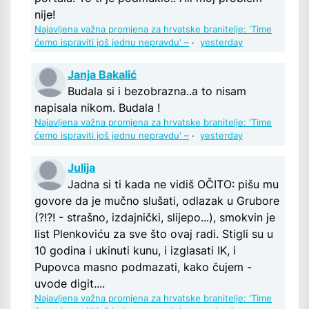
nije!
Najavljena važna promjena za hrvatske branitelje: 'Time
ćemo ispraviti još jednu nepravdu' –
·
yesterday
Janja Bakalić
Budala si i bezobrazna..a to nisam
napisala nikom. Budala !
Najavljena važna promjena za hrvatske branitelje: 'Time
ćemo ispraviti još jednu nepravdu' –
·
yesterday
Julija
Jadna si ti kada ne vidiš OČITO: pišu mu
govore da je mučno slušati, odlazak u Grubore
(?!?! - strašno, izdajnički, slijepo...), smokvin je
list Plenkoviću za sve što ovaj radi. Stigli su u
10 godina i ukinuti kunu, i izglasati IK, i
Pupovca masno podmazati, kako čujem -
uvode digit....
Najavljena važna promjena za hrvatske branitelje: 'Time