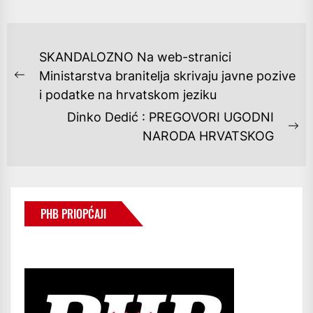
NAVIGACIJA
SKANDALOZNO Na web-stranici
OBJAVA
Ministarstva branitelja skrivaju javne pozive
Previous
i podatke na hrvatskom jeziku
post:
Dinko Dedić : PREGOVORI UGODNI
Ne
NARODA HRVATSKOG
po
PHB PRIOPĆAJI