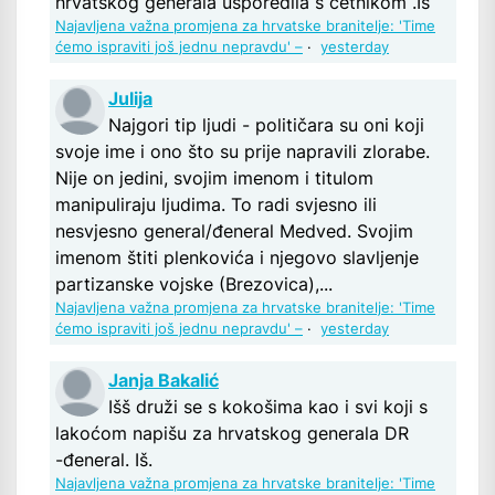
hrvatskog generala usporedila s četnikom .Iš
Najavljena važna promjena za hrvatske branitelje: 'Time
ćemo ispraviti još jednu nepravdu' –
·
yesterday
Julija
Najgori tip ljudi - političara su oni koji
svoje ime i ono što su prije napravili zlorabe.
Nije on jedini, svojim imenom i titulom
manipuliraju ljudima. To radi svjesno ili
nesvjesno general/đeneral Medved. Svojim
imenom štiti plenkovića i njegovo slavljenje
partizanske vojske (Brezovica),...
Najavljena važna promjena za hrvatske branitelje: 'Time
ćemo ispraviti još jednu nepravdu' –
·
yesterday
Janja Bakalić
Išš druži se s kokošima kao i svi koji s
lakoćom napišu za hrvatskog generala DR
-đeneral. Iš.
Najavljena važna promjena za hrvatske branitelje: 'Time