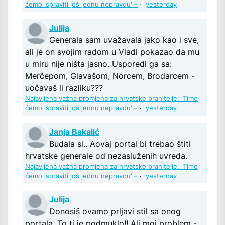
ćemo ispraviti još jednu nepravdu' –
·
yesterday
Julija
Generala sam uvažavala jako kao i sve,
ali je on svojim radom u Vladi pokazao da mu
u miru nije ništa jasno. Usporedi ga sa:
Merčepom, Glavašom, Norcem, Brodarcem -
uočavaš li razliku???
Najavljena važna promjena za hrvatske branitelje: 'Time
ćemo ispraviti još jednu nepravdu' –
·
yesterday
Janja Bakalić
Budala si.. Aovaj portal bi trebao štiti
hrvatske generale od nezasluženih uvreda.
Najavljena važna promjena za hrvatske branitelje: 'Time
ćemo ispraviti još jednu nepravdu' –
·
yesterday
Julija
Donosiš ovamo prljavi stil sa onog
portala. To ti je podmuklo!! Ali moj problem -