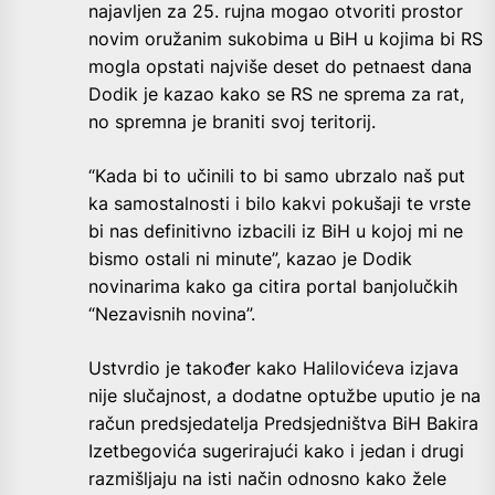
najavljen za 25. rujna mogao otvoriti prostor
novim oružanim sukobima u BiH u kojima bi RS
mogla opstati najviše deset do petnaest dana
Dodik je kazao kako se RS ne sprema za rat,
no spremna je braniti svoj teritorij.
“Kada bi to učinili to bi samo ubrzalo naš put
ka samostalnosti i bilo kakvi pokušaji te vrste
bi nas definitivno izbacili iz BiH u kojoj mi ne
bismo ostali ni minute”, kazao je Dodik
novinarima kako ga citira portal banjolučkih
“Nezavisnih novina”.
Ustvrdio je također kako Halilovićeva izjava
nije slučajnost, a dodatne optužbe uputio je na
račun predsjedatelja Predsjedništva BiH Bakira
Izetbegovića sugerirajući kako i jedan i drugi
razmišljaju na isti način odnosno kako žele