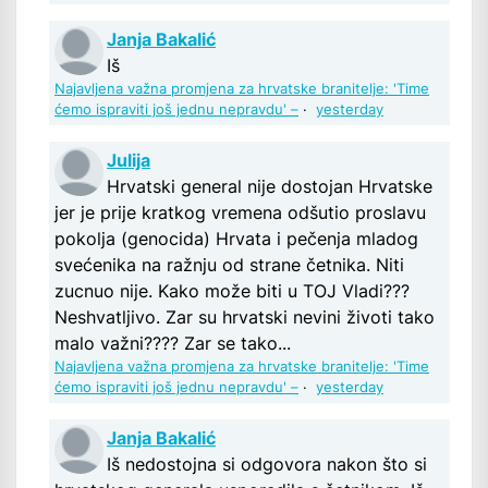
Janja Bakalić
Iš
Najavljena važna promjena za hrvatske branitelje: 'Time
ćemo ispraviti još jednu nepravdu' –
·
yesterday
Julija
Hrvatski general nije dostojan Hrvatske
jer je prije kratkog vremena odšutio proslavu
pokolja (genocida) Hrvata i pečenja mladog
svećenika na ražnju od strane četnika. Niti
zucnuo nije. Kako može biti u TOJ Vladi???
Neshvatljivo. Zar su hrvatski nevini životi tako
malo važni???? Zar se tako...
Najavljena važna promjena za hrvatske branitelje: 'Time
ćemo ispraviti još jednu nepravdu' –
·
yesterday
Janja Bakalić
Iš nedostojna si odgovora nakon što si