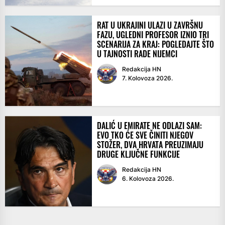
RAT U UKRAJINI ULAZI U ZAVRŠNU
FAZU, UGLEDNI PROFESOR IZNIO TRI
SCENARIJA ZA KRAJ: POGLEDAJTE ŠTO
U TAJNOSTI RADE NIJEMCI
Redakcija HN
7. Kolovoza 2026.
DALIĆ U EMIRATE NE ODLAZI SAM:
EVO TKO ĆE SVE ČINITI NJEGOV
STOŽER, DVA HRVATA PREUZIMAJU
DRUGE KLJUČNE FUNKCIJE
Redakcija HN
6. Kolovoza 2026.