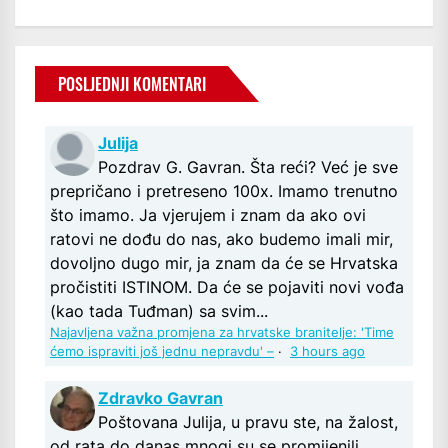
POSLJEDNJI KOMENTARI
Julija
Pozdrav G. Gavran. Šta reći? Već je sve
prepričano i pretreseno 100x. Imamo trenutno
što imamo. Ja vjerujem i znam da ako ovi
ratovi ne dođu do nas, ako budemo imali mir,
dovoljno dugo mir, ja znam da će se Hrvatska
pročistiti ISTINOM. Da će se pojaviti novi vođa
(kao tada Tuđman) sa svim...
Najavljena važna promjena za hrvatske branitelje: 'Time
ćemo ispraviti još jednu nepravdu' –
·
3 hours ago
Zdravko Gavran
Poštovana Julija, u pravu ste, na žalost,
od rata do danas mnogi su se promijenili.