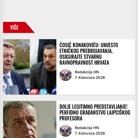
VIŠE
ĆOSIĆ KONAKOVIĆU: UMJESTO
ETNIČKOG PREBROJAVANJA,
OSIGURAJTE STVARNU
RAVNOPRAVNOST HRVATA
Redakcija HN
7. Kolovoza 2026.
DOLJE LEGITIMNO PREDSTAVLJANJE!
PERFIDNO GRAĐANSTVO LAJPCIŠKOG
PROFESORA
Redakcija HN
7. Kolovoza 2026.