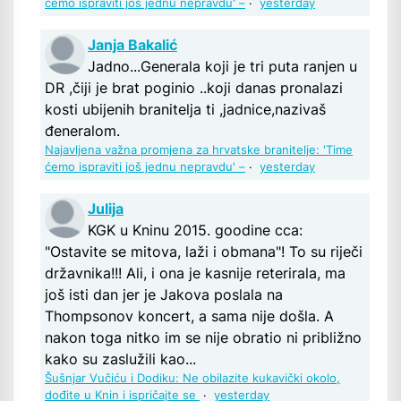
ćemo ispraviti još jednu nepravdu' –
·
yesterday
Janja Bakalić
Jadno...Generala koji je tri puta ranjen u
DR ,čiji je brat poginio ..koji danas pronalazi
kosti ubijenih branitelja ti ,jadnice,nazivaš
đeneralom.
Najavljena važna promjena za hrvatske branitelje: 'Time
ćemo ispraviti još jednu nepravdu' –
·
yesterday
Julija
KGK u Kninu 2015. goodine cca:
"Ostavite se mitova, laži i obmana"! To su riječi
državnika!!! Ali, i ona je kasnije reterirala, ma
još isti dan jer je Jakova poslala na
Thompsonov koncert, a sama nije došla. A
nakon toga nitko im se nije obratio ni približno
kako su zaslužili kao...
Šušnjar Vučiću i Dodiku: Ne obilazite kukavički okolo,
dođite u Knin i ispričajte se
·
yesterday