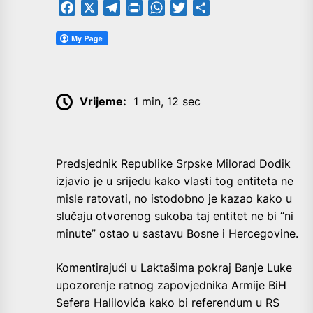
Facebook
X
Telegram
PrintFriendly
WhatsApp
Twitter
Share
Vrijeme:
1 min, 12 sec
Predsjednik Republike Srpske Milorad Dodik
izjavio je u srijedu kako vlasti tog entiteta ne
misle ratovati, no istodobno je kazao kako u
slučaju otvorenog sukoba taj entitet ne bi “ni
minute” ostao u sastavu Bosne i Hercegovine.
Komentirajući u Laktašima pokraj Banje Luke
upozorenje ratnog zapovjednika Armije BiH
Sefera Halilovića kako bi referendum u RS