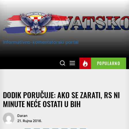
Skip
to
the
content
Informativno-komentatorski portal
POPULARNO
DODIK PORUČUJE: AKO SE ZARATI, RS NI
MINUTE NEĆE OSTATI U BIH
Daran
21. Rujna 2016.