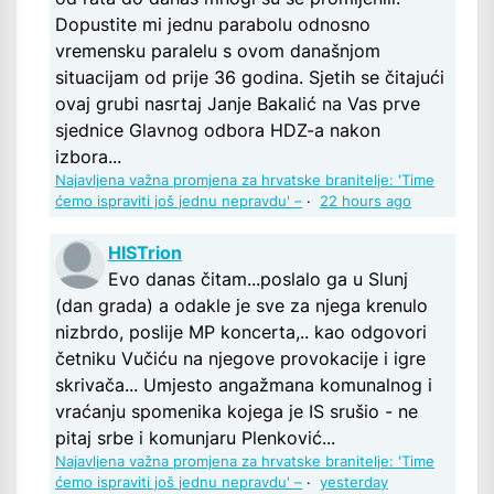
Dopustite mi jednu parabolu odnosno
vremensku paralelu s ovom današnjom
situacijam od prije 36 godina. Sjetih se čitajući
ovaj grubi nasrtaj Janje Bakalić na Vas prve
sjednice Glavnog odbora HDZ-a nakon
izbora...
Najavljena važna promjena za hrvatske branitelje: 'Time
ćemo ispraviti još jednu nepravdu' –
·
22 hours ago
HISTrion
Evo danas čitam...poslalo ga u Slunj
(dan grada) a odakle je sve za njega krenulo
nizbrdo, poslije MP koncerta,.. kao odgovori
četniku Vučiću na njegove provokacije i igre
skrivača... Umjesto angažmana komunalnog i
vraćanju spomenika kojega je IS srušio - ne
pitaj srbe i komunjaru Plenković...
Najavljena važna promjena za hrvatske branitelje: 'Time
ćemo ispraviti još jednu nepravdu' –
·
yesterday