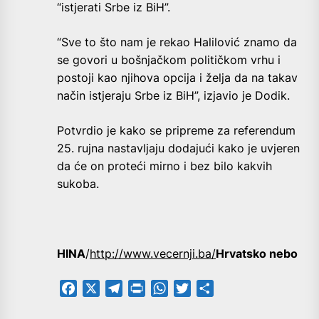
“istjerati Srbe iz BiH”.
“Sve to što nam je rekao Halilović znamo da
se govori u bošnjačkom političkom vrhu i
postoji kao njihova opcija i želja da na takav
način istjeraju Srbe iz BiH”, izjavio je Dodik.
Potvrdio je kako se pripreme za referendum
25. rujna nastavljaju dodajući kako je uvjeren
da će on proteći mirno i bez bilo kakvih
sukoba.
HINA
/
http://www.vecernji.ba/
Hrvatsko nebo
Facebook
X
Telegram
PrintFriendly
WhatsApp
Twitter
Share